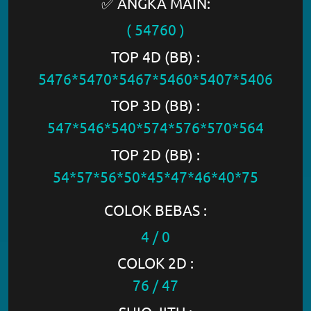
✅ ANGKA MAIN:
( 54760 )
TOP 4D (BB) :
5476*5470*5467*5460*5407*5406
TOP 3D (BB) :
547*546*540*574*576*570*564
TOP 2D (BB) :
54*57*56*50*45*47*46*40*75
COLOK BEBAS :
4 / 0
COLOK 2D :
76 / 47