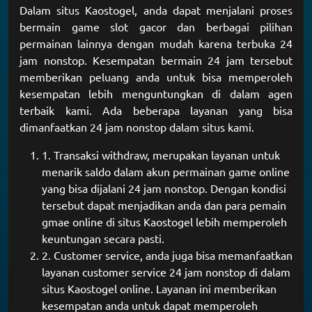
Dalam situs Kaostogel, anda dapat menjalani proses
bermain game slot gacor dan berbagai pilihan
permainan lainnya dengan mudah karena terbuka 24
jam nonstop. Kesempatan bermain 24 jam tersebut
memberikan peluang anda untuk bisa memperoleh
kesempatan lebih menguntungkan di dalam agen
terbaik kami. Ada beberapa layanan yang bisa
dimanfaatkan 24 jam nonstop dalam situs kami.
1. Transaksi withdraw, merupakan layanan untuk
menarik saldo dalam akun permainan game online
yang bisa dijalani 24 jam nonstop. Dengan kondisi
tersebut dapat menjadikan anda dan para pemain
gmae online di situs Kaostogel lebih memperoleh
keuntungan secara pasti.
2. Customer service, anda juga bisa memanfaatkan
layanan customer service 24 jam nonstop di dalam
situs Kaostogel online. Layanan ini memberikan
kesempatan anda untuk dapat memperoleh