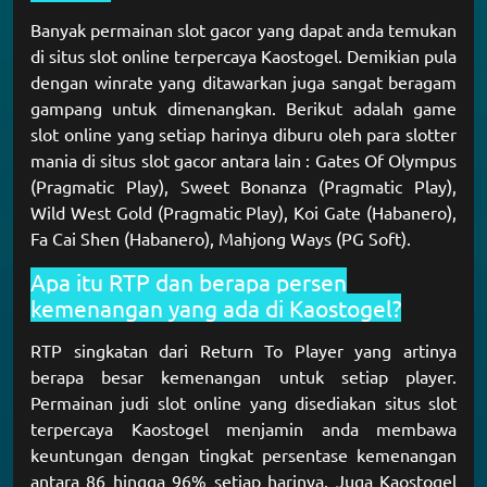
Banyak permainan slot gacor yang dapat anda temukan
di situs slot online terpercaya Kaostogel. Demikian pula
dengan winrate yang ditawarkan juga sangat beragam
gampang untuk dimenangkan. Berikut adalah game
slot online yang setiap harinya diburu oleh para slotter
mania di situs slot gacor antara lain : Gates Of Olympus
(Pragmatic Play), Sweet Bonanza (Pragmatic Play),
Wild West Gold (Pragmatic Play), Koi Gate (Habanero),
Fa Cai Shen (Habanero), Mahjong Ways (PG Soft).
Apa itu RTP dan berapa persen
kemenangan yang ada di Kaostogel?
RTP singkatan dari Return To Player yang artinya
berapa besar kemenangan untuk setiap player.
Permainan judi slot online yang disediakan situs slot
terpercaya Kaostogel menjamin anda membawa
keuntungan dengan tingkat persentase kemenangan
antara 86 hingga 96% setiap harinya. Juga Kaostogel