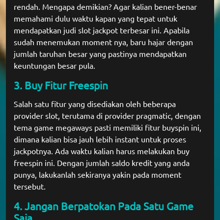
rendah. Mengapa demikian? Agar kalian bener-benar
memahami dulu waktu kapan yang tepat untuk
mendapatkan judi slot jackpot terbesar ini. Apabila
sudah menemukan moment nya, baru hajar dengan
jumlah taruhan besar yang pastinya mendapatkan
keuntungan besar pula.
3. Buy Fitur Freespin
Salah satu fitur yang disediakan oleh beberapa
provider slot, terutama di provider pragmatic, dengan
tema game megaways pasti memiliki fitur buyspin ini,
dimana kalian bisa jauh lebih instant untuk proses
jackpotnya. Ada waktu kalian harus melakukan buy
freespin ini. Dengan jumlah saldo kredit yang anda
punya, lakukanlah sekiranya yakin pada moment
tersebut.
4. Jangan Berpatokan Pada Satu Game
Saja