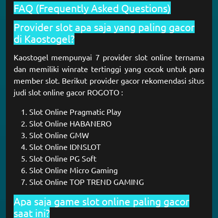
FAQ (Frequently Asked Questions)
Provider slot apa saja yang paling gacor
di Kaostogel?
Kaostogel mempunyai 7 provider slot online ternama
dan memiliki winrate tertinggi yang cocok untuk para
member slot. Berikut provider gacor rekomendasi situs
judi slot online gacor ROGOTO :
Slot Online Pragmatic Play
Slot Online HABANERO
Slot Online GMW
Slot Online IDNSLOT
Slot Online PG Soft
Slot Online Micro Gaming
Slot Online TOP TREND GAMING
Apa saja game slot online paling gacor
saat ini?