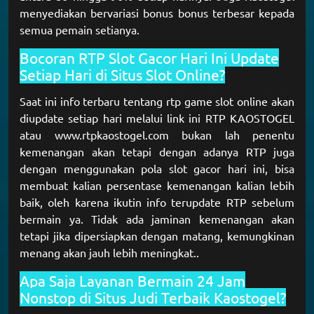
menyediakan bervariasi bonus bonus terbesar kepada
semua pemain setianya.
Bocoran RTP Slot Gacor Hari Ini Update
Setiap Hari di Situs Slot Online?
Saat ini info terbaru tentang rtp game slot online akan
diupdate setiap hari melalui link ini RTP KAOSTOGEL
atau www.rtpkaostogel.com bukan lah penentu
kemenangan akan tetapi dengan adanya RTP juga
dengan menggunakan pola slot gacor hari ini, bisa
membuat kalian persentase kemenangan kalian lebih
baik, oleh karena ikutin info terupdate RTP sebelum
bermain ya. Tidak ada jaminan kemenangan akan
tetapi jika dipersiapkan dengan matang, kemungkinan
menang akan jauh lebih meningkat..
Aра Sаjа Layanan Bermain 24 Jam
Nonstop di Situs Judi Terbaik Kaostogel?