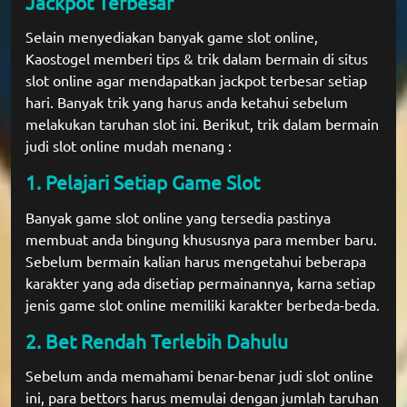
Jackpot Terbesar
Selain menyediakan banyak game slot online,
Kaostogel memberi tips & trik dalam bermain di situs
slot online agar mendapatkan jackpot terbesar setiap
hari. Banyak trik yang harus anda ketahui sebelum
melakukan taruhan slot ini. Berikut, trik dalam bermain
judi slot online mudah menang :
1. Pelajari Setiap Game Slot
Banyak game slot online yang tersedia pastinya
membuat anda bingung khususnya para member baru.
Sebelum bermain kalian harus mengetahui beberapa
karakter yang ada disetiap permainannya, karna setiap
jenis game slot online memiliki karakter berbeda-beda.
2. Bet Rendah Terlebih Dahulu
Sebelum anda memahami benar-benar judi slot online
ini, para bettors harus memulai dengan jumlah taruhan