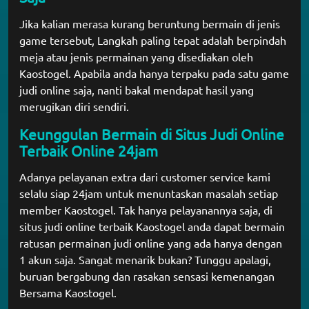
Jika kalian merasa kurang beruntung bermain di jenis
game tersebut, Langkah paling tepat adalah berpindah
meja atau jenis permainan yang disediakan oleh
Kaostogel. Apabila anda hanya terpaku pada satu game
judi online saja, nanti bakal mendapat hasil yang
merugikan diri sendiri.
Keunggulan Bermain di Situs Judi Online
Terbaik Online 24jam
Adanya pelayanan extra dari customer service kami
selalu siap 24jam untuk menuntaskan masalah setiap
member Kaostogel. Tak hanya pelayanannya saja, di
situs judi online terbaik Kaostogel anda dapat bermain
ratusan permainan judi online yang ada hanya dengan
1 akun saja. Sangat menarik bukan? Tunggu apalagi,
buruan bergabung dan rasakan sensasi kemenangan
Bersama Kaostogel.