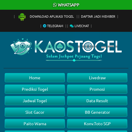
×
WHATSAPP
DOWNLOAD APLIKASI TOGEL
DAFTAR JADI MEMBER
TELEGRAM
LIVECHAT
Home
Livedraw
Prediksi Togel
Promosi
Jadwal Togel
Data Result
Slot Gacor
BB Generator
Paito Warna
Konv.Toto SGP