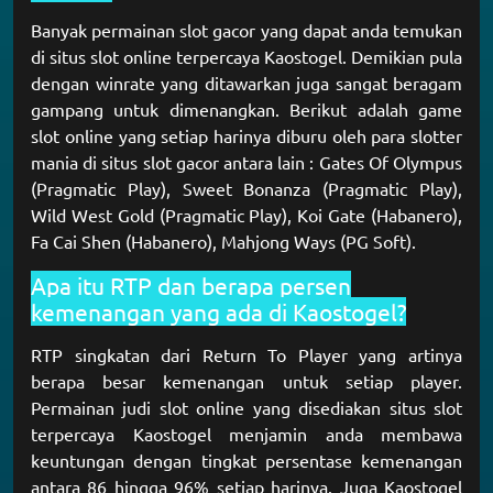
Banyak permainan slot gacor yang dapat anda temukan
di situs slot online terpercaya Kaostogel. Demikian pula
dengan winrate yang ditawarkan juga sangat beragam
gampang untuk dimenangkan. Berikut adalah game
slot online yang setiap harinya diburu oleh para slotter
mania di situs slot gacor antara lain : Gates Of Olympus
(Pragmatic Play), Sweet Bonanza (Pragmatic Play),
Wild West Gold (Pragmatic Play), Koi Gate (Habanero),
Fa Cai Shen (Habanero), Mahjong Ways (PG Soft).
Apa itu RTP dan berapa persen
kemenangan yang ada di Kaostogel?
RTP singkatan dari Return To Player yang artinya
berapa besar kemenangan untuk setiap player.
Permainan judi slot online yang disediakan situs slot
terpercaya Kaostogel menjamin anda membawa
keuntungan dengan tingkat persentase kemenangan
antara 86 hingga 96% setiap harinya. Juga Kaostogel