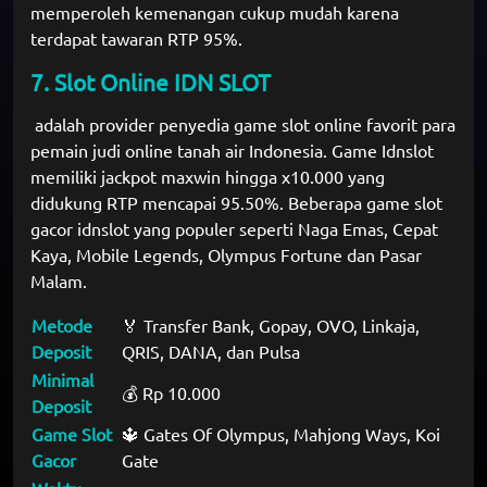
memperoleh kemenangan cukup mudah karena
terdapat tawaran RTP 95%.
7. Slot Online IDN SLOT
adalah provider penyedia game slot online favorit para
pemain judi online tanah air Indonesia. Game Idnslot
memiliki jackpot maxwin hingga x10.000 yang
didukung RTP mencapai 95.50%. Beberapa game slot
gacor idnslot yang populer seperti Naga Emas, Cepat
Kaya, Mobile Legends, Olympus Fortune dan Pasar
Malam.
Metode
🏅 Transfer Bank, Gopay, OVO, Linkaja,
Deposit
QRIS, DANA, dan Pulsa
Minimal
💰 Rp 10.000
Deposit
Game Slot
🔱 Gates Of Olympus, Mahjong Ways, Koi
Gacor
Gate