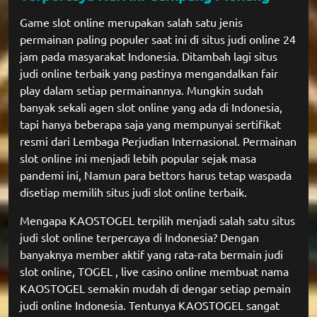
Game slot online merupakan salah satu jenis
permainan paling populer saat ini di situs judi online 24
jam pada masyarakat Indonesia. Ditambah lagi situs
judi online terbaik yang pastinya mengandalkan fair
play dalam setiap permainannya. Mungkin sudah
banyak sekali agen slot online yang ada di Indonesia,
tapi hanya beberapa saja yang mempunyai sertifikat
resmi dari Lembaga Perjudian Internasional. Permainan
slot online ini menjadi lebih popular sejak masa
pandemi ini, Namun para bettors harus tetap waspada
disetiap memilih situs judi slot online terbaik.
Mengapa KAOSTOGEL terpilih menjadi salah satu situs
judi slot online terpercaya di Indonesia? Dengan
banyaknya member aktif yang rata-rata bermain judi
slot online, TOGEL , live casino online membuat nama
KAOSTOGEL
semakin mudah di dengar setiap pemain
judi online Indonesia. Tentunya KAOSTOGEL sangat