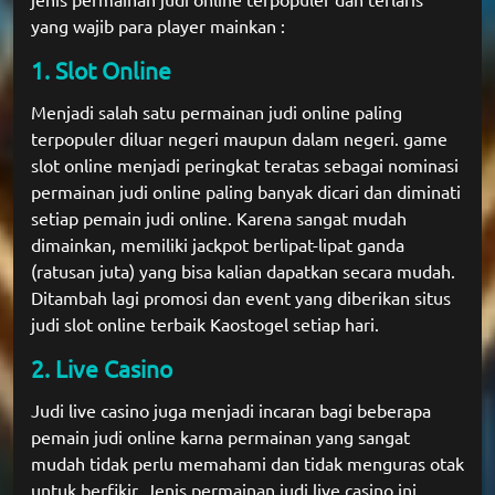
yang wajib para player mainkan :
1. Slot Online
Menjadi salah satu permainan judi online paling
terpopuler diluar negeri maupun dalam negeri. game
slot online menjadi peringkat teratas sebagai nominasi
permainan judi online paling banyak dicari dan diminati
setiap pemain judi online. Karena sangat mudah
dimainkan, memiliki jackpot berlipat-lipat ganda
(ratusan juta) yang bisa kalian dapatkan secara mudah.
Ditambah lagi promosi dan event yang diberikan situs
judi slot online terbaik Kaostogel setiap hari.
2. Live Casino
Judi live casino juga menjadi incaran bagi beberapa
pemain judi online karna permainan yang sangat
mudah tidak perlu memahami dan tidak menguras otak
untuk berfikir. Jenis permainan judi live casino ini