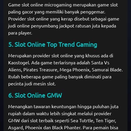
Game slot online microgaming merupakan game slot
paling gacor yang memiliki banyak penggemar.
Provider slot online yang kerap disebut sebagai game
judi online penyumbang jackpot ratusan juta kepada
para player.
5. Slot Online Top Trend Gaming
Merupakan provider slot online yang khusus ada di
Kaostogel. Ada game terlarisnya adalah Santa Vs
Aliens, Pirates Treasure, Mega Phoenix, Samurai Blade.
Itulah beberapa game paling banyak diminati para
pecinta judi mesin slot.
6. Slot Online GMW
Menangkan tawaran keuntungan hingga puluhan juta
rupiah dalam waktu lebih singkat melalui provider
GMW dari slot terbaik seperti Sea Tutrtle, Ten Tiger,
Asgard, Phoenix dan Black Phanter. Para pemain bisa