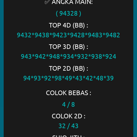
✅ ANGKA MAIN:
( 94328 )
TOP 4D (BB) :
9432*9438*9423*9428*9483*9482
TOP 3D (BB) :
943*942*948*934*932*938*924
TOP 2D (BB) :
94*93*92*98*49*43*42*48*39
COLOK BEBAS :
4 / 8
COLOK 2D :
32 / 43