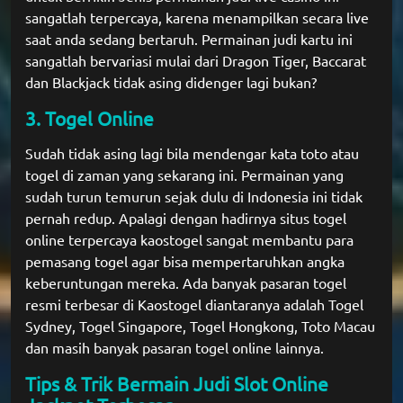
sangatlah terpercaya, karena menampilkan secara live
saat anda sedang bertaruh. Permainan judi kartu ini
sangatlah bervariasi mulai dari Dragon Tiger, Baccarat
dan Blackjack tidak asing didenger lagi bukan?
3. Togel Online
Sudah tidak asing lagi bila mendengar kata toto atau
togel di zaman yang sekarang ini. Permainan yang
sudah turun temurun sejak dulu di Indonesia ini tidak
pernah redup. Apalagi dengan hadirnya situs togel
online terpercaya kaostogel sangat membantu para
pemasang togel agar bisa mempertaruhkan angka
keberuntungan mereka. Ada banyak pasaran togel
resmi terbesar di Kaostogel diantaranya adalah Togel
Sydney, Togel Singapore, Togel Hongkong, Toto Macau
dan masih banyak pasaran togel online lainnya.
Tips & Trik Bermain Judi Slot Online