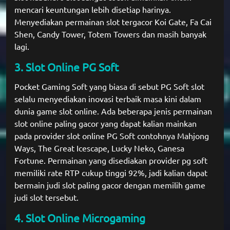
mencari keuntungan lebih disetiap harinya.
Menyediakan permainan slot tergacor Koi Gate, Fa Cai
Shen, Candy Tower, Totem Towers dan masih banyak
lagi.
3. Slot Online PG Soft
Pocket Gaming Soft yang biasa di sebut PG Soft slot
selalu menyediakan inovasi terbaik masa kini dalam
dunia game slot online. Ada beberapa jenis permainan
slot online paling gacor yang dapat kalian mainkan
pada provider slot online PG Soft contohnya Mahjong
Ways, The Great Icescape, Lucky Neko, Ganesa
Fortune. Permainan yang disediakan provider pg soft
memiliki rate RTP cukup tinggi 92%, jadi kalian dapat
bermain judi slot paling gacor dengan memilih game
judi slot tersebut.
4. Slot Online Microgaming