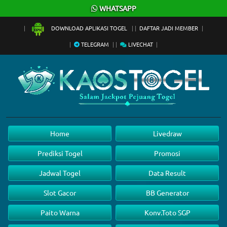
×
WHATSAPP
DOWNLOAD APLIKASI TOGEL
DAFTAR JADI MEMBER
TELEGRAM
LIVECHAT
Home
Livedraw
Prediksi Togel
Promosi
Jadwal Togel
Data Result
Slot Gacor
BB Generator
Paito Warna
Konv.Toto SGP