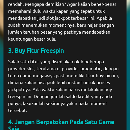
rendah. Mengapa demikian? Agar kalian bener-benar
memahami dulu waktu kapan yang tepat untuk
mendapatkan judi slot jackpot terbesar ini. Apabila
sudah menemukan moment nya, baru hajar dengan
jumlah taruhan besar yang pastinya mendapatkan
keuntungan besar pula.
3. Buy Fitur Freespin
Salah satu fitur yang disediakan oleh beberapa
provider slot, terutama di provider pragmatic, dengan
tema game megaways pasti memiliki fitur buyspin ini,
dimana kalian bisa jauh lebih instant untuk proses
jackpotnya. Ada waktu kalian harus melakukan buy
freespin ini. Dengan jumlah saldo kredit yang anda
punya, lakukanlah sekiranya yakin pada moment
tersebut.
4. Jangan Berpatokan Pada Satu Game
Saja