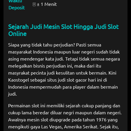
Waktu
🀄️ ± 1 Menit
Deposit
Sejarah Judi Mesin Slot Hingga Judi Slot
Online
Siapa yang tidak tahu perjudian? Pasti semua
masyarakat Indonesia maupun luar negeri sudah tidak
asing mendengar kata judi. Tetapi tidak semua negara
melegalkan bisnis perjudian ini, maka dari itu
masyrakat pecinta judi kesulitan untuk bermain. Kini
Kaostogel sebagai situs judi slot gacor hari ini di
Indonesia mempermudah para player dalam bermain
judi.
Permainan slot ini memiliki sejarah cukup panjang dan
cukup lama beredar diluar negri maupun dalam negeri.
Awalnya mesin slot diupgrade pada tahun 1976 yang
mengikuti gaya Las Vegas, Amerika Serikat. Sejak itu,