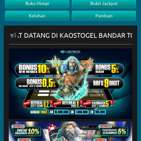
Buku Mimpi
Bukti Jackpot
Keluhan
Panduan
MAT DATANG DI KAOSTOGEL BANDAR TOGEL O