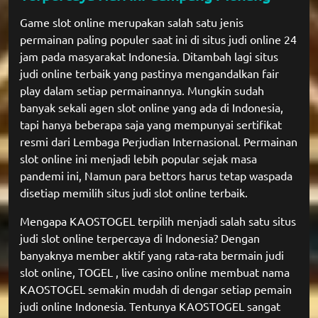
Game slot online merupakan salah satu jenis
permainan paling populer saat ini di situs judi online 24
jam pada masyarakat Indonesia. Ditambah lagi situs
judi online terbaik yang pastinya mengandalkan fair
play dalam setiap permainannya. Mungkin sudah
banyak sekali agen slot online yang ada di Indonesia,
tapi hanya beberapa saja yang mempunyai sertifikat
resmi dari Lembaga Perjudian Internasional. Permainan
slot online ini menjadi lebih popular sejak masa
pandemi ini, Namun para bettors harus tetap waspada
disetiap memilih situs judi slot online terbaik.
Mengapa KAOSTOGEL terpilih menjadi salah satu situs
judi slot online terpercaya di Indonesia? Dengan
banyaknya member aktif yang rata-rata bermain judi
slot online, TOGEL , live casino online membuat nama
KAOSTOGEL
semakin mudah di dengar setiap pemain
judi online Indonesia. Tentunya KAOSTOGEL sangat