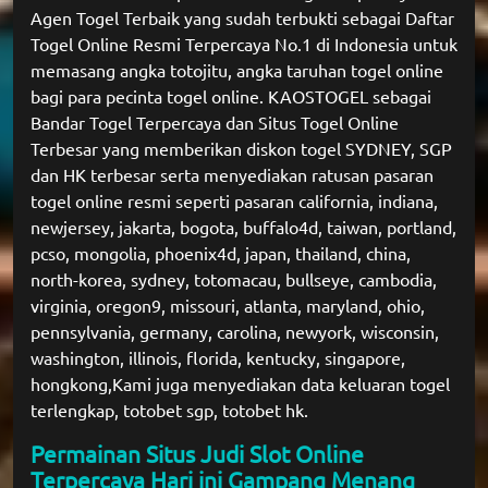
Agen Togel Terbaik yang sudah terbukti sebagai Daftar
Togel Online Resmi Terpercaya No.1 di Indonesia untuk
memasang angka totojitu, angka taruhan togel online
bagi para pecinta togel online. KAOSTOGEL sebagai
Bandar Togel Terpercaya dan Situs Togel Online
Terbesar yang memberikan diskon togel SYDNEY, SGP
dan HK terbesar serta menyediakan ratusan pasaran
togel online resmi seperti pasaran california, indiana,
newjersey, jakarta, bogota, buffalo4d, taiwan, portland,
pcso, mongolia, phoenix4d, japan, thailand, china,
north-korea, sydney, totomacau, bullseye, cambodia,
virginia, oregon9, missouri, atlanta, maryland, ohio,
pennsylvania, germany, carolina, newyork, wisconsin,
washington, illinois, florida, kentucky, singapore,
hongkong,Kami juga menyediakan data keluaran togel
terlengkap, totobet sgp, totobet hk.
Permainan Situs Judi Slot Online
Terpercaya Hari ini Gampang Menang