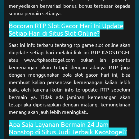
menyediakan bervariasi bonus bonus terbesar kepada
semua pemain setianya.
Bocoran RTP Slot Gacor Hari Ini Update
Setiap Hari di Situs Slot Online?
Saat ini info terbaru tentang rtp game slot online akan
diupdate setiap hari melalui link ini RTP KAOSTOGEL
atau www.rtpkaostogel.com bukan lah penentu
kemenangan akan tetapi dengan adanya RTP juga
dengan menggunakan pola slot gacor hari ini, bisa
membuat kalian persentase kemenangan kalian lebih
baik, oleh karena ikutin info terupdate RTP sebelum
bermain ya. Tidak ada jaminan kemenangan akan
tetapi jika dipersiapkan dengan matang, kemungkinan
menang akan jauh lebih meningkat..
Aра Sаjа Layanan Bermain 24 Jam
Nonstop di Situs Judi Terbaik Kaostogel?