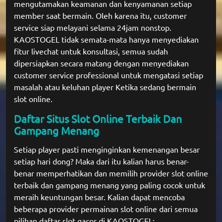
mengutamakan keamanan dan kenyamanan setiap
member saat bermain. Oleh karena itu, customer
service siap melayani selama 24jam nonstop.
KAOSTOGEL tidak semata-mata hanya menyediakan
fitur livechat untuk konsultasi, semua sudah
dipersiapkan secara matang dengan menyediakan
customer service professional untuk mengatasi setiap
masalah atau keluhan player Ketika sedang bermain
slot online.
Daftar Situs Slot Online Terbaik Dan
Gampang Menang
Setiap player pasti menginginkan kemenangan besar
setiap hari dong? Maka dari itu kalian harus benar-
benar memperhatikan dan memilih provider slot online
terbaik dan gampang menang yang paling cocok untuk
meraih keuntungan besar. Kalian dapat mencoba
beberapa provider permainan slot online dari semua
pilihan daftar slot gacor di KAOSTOGEL: