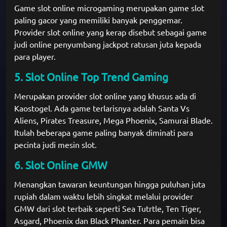
Game slot online microgaming merupakan game slot
paling gacor yang memiliki banyak penggemar.
Provider slot online yang kerap disebut sebagai game
judi online penyumbang jackpot ratusan juta kepada
para player.
5. Slot Online Top Trend Gaming
Merupakan provider slot online yang khusus ada di
Kaostogel. Ada game terlarisnya adalah Santa Vs
Aliens, Pirates Treasure, Mega Phoenix, Samurai Blade.
Itulah beberapa game paling banyak diminati para
pecinta judi mesin slot.
6. Slot Online GMW
Menangkan tawaran keuntungan hingga puluhan juta
rupiah dalam waktu lebih singkat melalui provider
GMW dari slot terbaik seperti Sea Tutrtle, Ten Tiger,
Asgard, Phoenix dan Black Phanter. Para pemain bisa