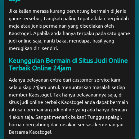
Jika kalian merasa kurang beruntung bermain di jenis
game tersebut, Langkah paling tepat adalah berpindah
meja atau jenis permainan yang disediakan oleh
Kaostogel. Apabila anda hanya terpaku pada satu game
judi online saja, nanti bakal mendapat hasil yang
merugikan diri sendiri.
Keunggulan Bermain di Situs Judi Online
Terbaik Online 24jam
Adanya pelayanan extra dari customer service kami
selalu siap 24jam untuk menuntaskan masalah setiap
member Kaostogel. Tak hanya pelayanannya saja, di
situs judi online terbaik Kaostogel anda dapat bermain
ratusan permainan judi online yang ada hanya dengan
1 akun saja. Sangat menarik bukan? Tunggu apalagi,
buruan bergabung dan rasakan sensasi kemenangan
Bersama Kaostogel.