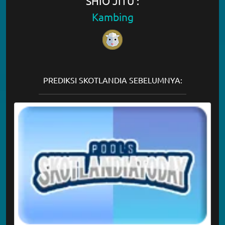
SHIO JITU :
Kambing
PREDIKSI SKOTLANDIA SEBELUMNYA: