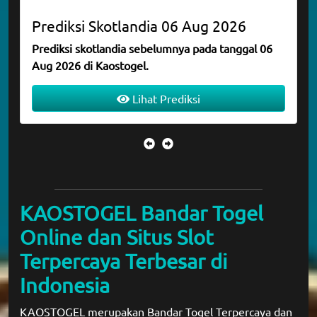
Prediksi
Skotlandia
06 Aug 2026
Prediksi skotlandia sebelumnya pada tanggal 06
Aug 2026 di Kaostogel.
Lihat Prediksi
KAOSTOGEL Bandar Togel
Online dan Situs Slot
Terpercaya Terbesar di
Indonesia
KAOSTOGEL
merupakan Bandar Togel Terpercaya dan