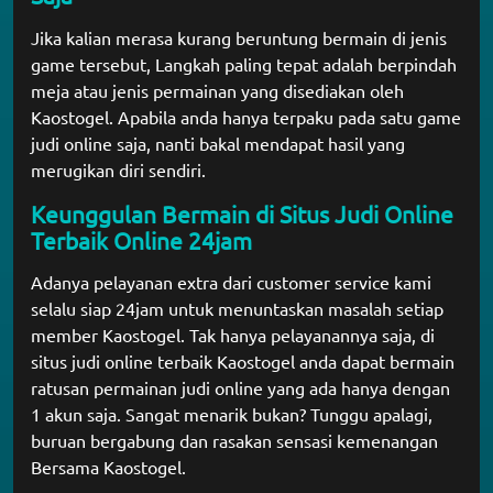
Jika kalian merasa kurang beruntung bermain di jenis
game tersebut, Langkah paling tepat adalah berpindah
meja atau jenis permainan yang disediakan oleh
Kaostogel. Apabila anda hanya terpaku pada satu game
judi online saja, nanti bakal mendapat hasil yang
merugikan diri sendiri.
Keunggulan Bermain di Situs Judi Online
Terbaik Online 24jam
Adanya pelayanan extra dari customer service kami
selalu siap 24jam untuk menuntaskan masalah setiap
member Kaostogel. Tak hanya pelayanannya saja, di
situs judi online terbaik Kaostogel anda dapat bermain
ratusan permainan judi online yang ada hanya dengan
1 akun saja. Sangat menarik bukan? Tunggu apalagi,
buruan bergabung dan rasakan sensasi kemenangan
Bersama Kaostogel.