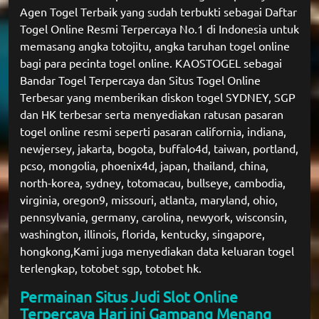
Agen Togel Terbaik yang sudah terbukti sebagai Daftar
Togel Online Resmi Terpercaya No.1 di Indonesia untuk
memasang angka totojitu, angka taruhan togel online
bagi para pecinta togel online. KAOSTOGEL sebagai
Bandar Togel Terpercaya dan Situs Togel Online
Terbesar yang memberikan diskon togel SYDNEY, SGP
dan HK terbesar serta menyediakan ratusan pasaran
togel online resmi seperti pasaran california, indiana,
newjersey, jakarta, bogota, buffalo4d, taiwan, portland,
pcso, mongolia, phoenix4d, japan, thailand, china,
north-korea, sydney, totomacau, bullseye, cambodia,
virginia, oregon9, missouri, atlanta, maryland, ohio,
pennsylvania, germany, carolina, newyork, wisconsin,
washington, illinois, florida, kentucky, singapore,
hongkong,Kami juga menyediakan data keluaran togel
terlengkap, totobet sgp, totobet hk.
Permainan Situs Judi Slot Online
Terpercaya Hari ini Gampang Menang