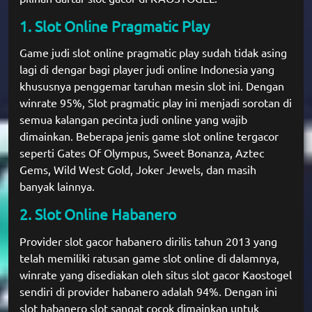
1. Slot Online Pragmatic Play
Game judi slot online pragmatic play sudah tidak asing
lagi di dengar bagi player judi online Indonesia yang
khususnya penggemar taruhan mesin slot ini. Dengan
winrate 95%, Slot pragmatic play ini menjadi sorotan di
semua kalangan pecinta judi online yang wajib
dimainkan. Beberapa jenis game slot online tergacor
seperti Gates Of Olympus, Sweet Bonanza, Aztec
Gems, Wild West Gold, Joker Jewels, dan masih
banyak lainnya.
2. Slot Online Habanero
Provider slot gacor habanero dirilis tahun 2013 yang
telah memiliki ratusan game slot online di dalamnya,
winrate yang disediakan oleh situs slot gacor Kaostogel
sendiri di provider habanero adalah 94%. Dengan ini
slot habanero slot sangat cocok dimainkan untuk