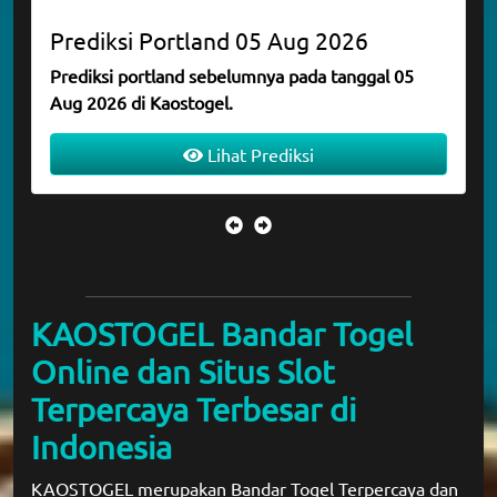
Prediksi
Portland
05 Aug 2026
Prediksi portland sebelumnya pada tanggal 05
Aug 2026 di Kaostogel.
Lihat Prediksi
KAOSTOGEL Bandar Togel
Online dan Situs Slot
Terpercaya Terbesar di
Indonesia
KAOSTOGEL
merupakan Bandar Togel Terpercaya dan