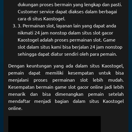
dukungan proses bermain yang lengkap dan pasti.
Customer service dapat diakses dalam berbagai
cara di situs Kaostogel.
3. Permainan slot, layanan lain yang dapat anda
nikmati 24 jam nonstop dalam situs slot gacor
Kaostogel adalah proses permainan slot. Game
slot dalam situs kami bisa berjalan 24 jam nonstop
sehingga dapat diatur sendiri oleh para pemain.
Dengan keuntungan yang ada dalam situs Kaostogel,
pemain dapat memiliki kesempatan untuk bisa
menjalani proses permainan slot lebih mudah.
Kesempatan bermain game slot gacor online jadi lebih
menarik dan bisa dimenangkan pemain setelah
mendaftar menjadi bagian dalam situs Kaostogel
online.