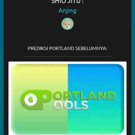
SHIO JITU :
Anjing
PREDIKSI PORTLAND SEBELUMNYA: