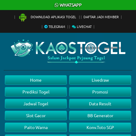
×
WHATSAPP
DOWNLOAD APLIKASI TOGEL
DAFTAR JADI MEMBER
TELEGRAM
LIVECHAT
Home
Livedraw
Prediksi Togel
Promosi
Jadwal Togel
Data Result
Slot Gacor
BB Generator
Paito Warna
Konv.Toto SGP