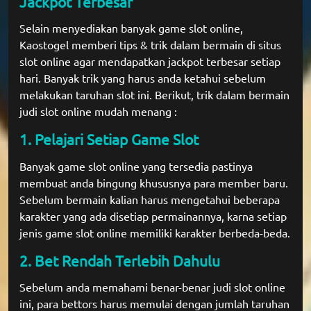
Jackpot Terbesar
Selain menyediakan banyak game slot online,
Kaostogel memberi tips & trik dalam bermain di situs
slot online agar mendapatkan jackpot terbesar setiap
hari. Banyak trik yang harus anda ketahui sebelum
melakukan taruhan slot ini. Berikut, trik dalam bermain
judi slot online mudah menang :
1. Pelajari Setiap Game Slot
Banyak game slot online yang tersedia pastinya
membuat anda bingung khususnya para member baru.
Sebelum bermain kalian harus mengetahui beberapa
karakter yang ada disetiap permainannya, karna setiap
jenis game slot online memiliki karakter berbeda-beda.
2. Bet Rendah Terlebih Dahulu
Sebelum anda memahami benar-benar judi slot online
ini, para bettors harus memulai dengan jumlah taruhan