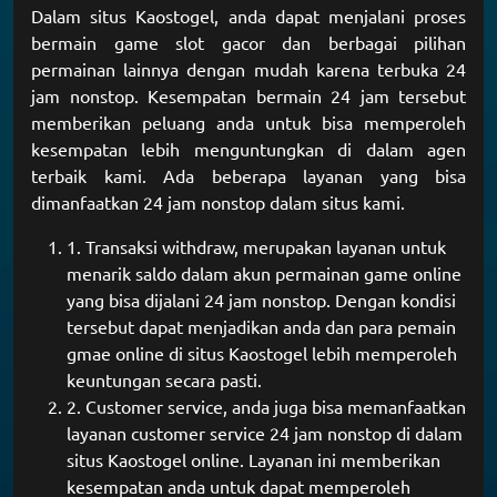
Dalam situs Kaostogel, anda dapat menjalani proses
bermain game slot gacor dan berbagai pilihan
permainan lainnya dengan mudah karena terbuka 24
jam nonstop. Kesempatan bermain 24 jam tersebut
memberikan peluang anda untuk bisa memperoleh
kesempatan lebih menguntungkan di dalam agen
terbaik kami. Ada beberapa layanan yang bisa
dimanfaatkan 24 jam nonstop dalam situs kami.
1. Transaksi withdraw, merupakan layanan untuk
menarik saldo dalam akun permainan game online
yang bisa dijalani 24 jam nonstop. Dengan kondisi
tersebut dapat menjadikan anda dan para pemain
gmae online di situs Kaostogel lebih memperoleh
keuntungan secara pasti.
2. Customer service, anda juga bisa memanfaatkan
layanan customer service 24 jam nonstop di dalam
situs Kaostogel online. Layanan ini memberikan
kesempatan anda untuk dapat memperoleh