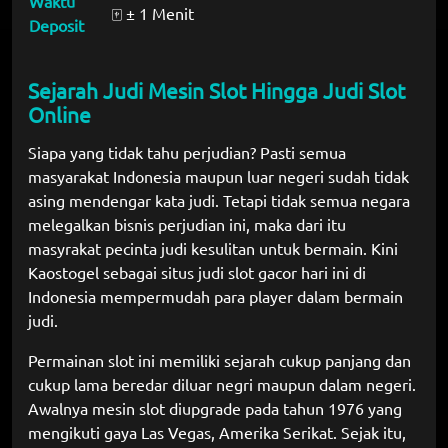
Waktu
🀄️ ± 1 Menit
Deposit
Sejarah Judi Mesin Slot Hingga Judi Slot
Online
Siapa yang tidak tahu perjudian? Pasti semua
masyarakat Indonesia maupun luar negeri sudah tidak
asing mendengar kata judi. Tetapi tidak semua negara
melegalkan bisnis perjudian ini, maka dari itu
masyrakat pecinta judi kesulitan untuk bermain. Kini
Kaostogel sebagai situs judi slot gacor hari ini di
Indonesia mempermudah para player dalam bermain
judi.
Permainan slot ini memiliki sejarah cukup panjang dan
cukup lama beredar diluar negri maupun dalam negeri.
Awalnya mesin slot diupgrade pada tahun 1976 yang
mengikuti gaya Las Vegas, Amerika Serikat. Sejak itu,