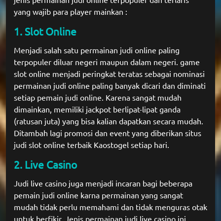
yang wajib para player mainkan :
1. Slot Online
Menjadi salah satu permainan judi online paling
terpopuler diluar negeri maupun dalam negeri. game
slot online menjadi peringkat teratas sebagai nominasi
permainan judi online paling banyak dicari dan diminati
setiap pemain judi online. Karena sangat mudah
dimainkan, memiliki jackpot berlipat-lipat ganda
(ratusan juta) yang bisa kalian dapatkan secara mudah.
Ditambah lagi promosi dan event yang diberikan situs
judi slot online terbaik Kaostogel setiap hari.
2. Live Casino
Judi live casino juga menjadi incaran bagi beberapa
pemain judi online karna permainan yang sangat
mudah tidak perlu memahami dan tidak menguras otak
untuk berfikir. Jenis permainan judi live casino ini