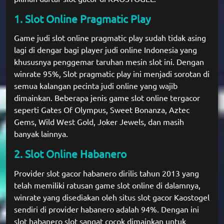
1. Slot Online Pragmatic Play
Game judi slot online pragmatic play sudah tidak asing
lagi di dengar bagi player judi online Indonesia yang
khususnya penggemar taruhan mesin slot ini. Dengan
winrate 95%, Slot pragmatic play ini menjadi sorotan di
semua kalangan pecinta judi online yang wajib
dimainkan. Beberapa jenis game slot online tergacor
seperti Gates Of Olympus, Sweet Bonanza, Aztec
Gems, Wild West Gold, Joker Jewels, dan masih
banyak lainnya.
2. Slot Online Habanero
Provider slot gacor habanero dirilis tahun 2013 yang
telah memiliki ratusan game slot online di dalamnya,
winrate yang disediakan oleh situs slot gacor Kaostogel
sendiri di provider habanero adalah 94%. Dengan ini
slot habanero slot sangat cocok dimainkan untuk