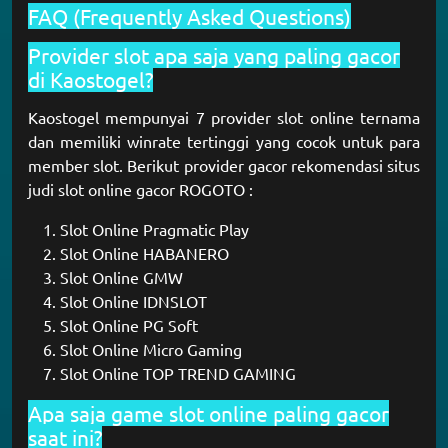
FAQ (Frequently Asked Questions)
Provider slot apa saja yang paling gacor
di Kaostogel?
Kaostogel mempunyai 7 provider slot online ternama
dan memiliki winrate tertinggi yang cocok untuk para
member slot. Berikut provider gacor rekomendasi situs
judi slot online gacor ROGOTO :
Slot Online Pragmatic Play
Slot Online HABANERO
Slot Online GMW
Slot Online IDNSLOT
Slot Online PG Soft
Slot Online Micro Gaming
Slot Online TOP TREND GAMING
Apa saja game slot online paling gacor
saat ini?