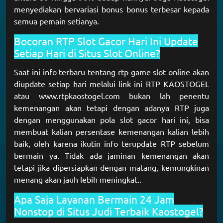
menyediakan bervariasi bonus bonus terbesar kepada
semua pemain setianya.
Bocoran RTP Slot Gacor Hari Ini Update
Setiap Hari di Situs Slot Online?
Saat ini info terbaru tentang rtp game slot online akan
diupdate setiap hari melalui link ini RTP KAOSTOGEL
atau www.rtpkaostogel.com bukan lah penentu
kemenangan akan tetapi dengan adanya RTP juga
dengan menggunakan pola slot gacor hari ini, bisa
membuat kalian persentase kemenangan kalian lebih
baik, oleh karena ikutin info terupdate RTP sebelum
bermain ya. Tidak ada jaminan kemenangan akan
tetapi jika dipersiapkan dengan matang, kemungkinan
menang akan jauh lebih meningkat..
Aра Sаjа Layanan Bermain 24 Jam
Nonstop di Situs Judi Terbaik Kaostogel?