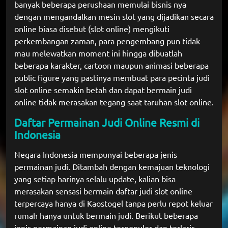
banyak beberapa perushaan memulai bisnis nya
dengan mengandalkan mesin slot yang dijadikan secara
online biasa disebut (slot online) mengikuti
perkembangan zaman, para pengembang pun tidak
mau melewatkan moment ini hingga dibuatlah
beberapa karakter, cartoon maupun animasi beberapa
public figure yang pastinya membuat para pecinta judi
slot online semakin betah dan dapat bermain judi
online tidak merasakan tegang saat taruhan slot online.
Daftar Permainan Judi Online Resmi di
Indonesia
Negara Indonesia mempunyai beberapa jenis
permainan judi. Ditambah dengan kemajuan teknologi
yang setiap harinya selalu update, kalian bisa
merasakan sensasi bermain daftar judi slot online
terpercaya hanya di Kaostogel tanpa perlu repot keluar
rumah hanya untuk bermain judi. Berikut beberapa
jenis permainan judi online terpopuler dan terlaris