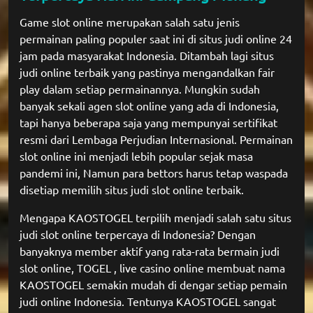
Game slot online merupakan salah satu jenis
permainan paling populer saat ini di situs judi online 24
jam pada masyarakat Indonesia. Ditambah lagi situs
judi online terbaik yang pastinya mengandalkan fair
play dalam setiap permainannya. Mungkin sudah
banyak sekali agen slot online yang ada di Indonesia,
tapi hanya beberapa saja yang mempunyai sertifikat
resmi dari Lembaga Perjudian Internasional. Permainan
slot online ini menjadi lebih popular sejak masa
pandemi ini, Namun para bettors harus tetap waspada
disetiap memilih situs judi slot online terbaik.
Mengapa KAOSTOGEL terpilih menjadi salah satu situs
judi slot online terpercaya di Indonesia? Dengan
banyaknya member aktif yang rata-rata bermain judi
slot online, TOGEL , live casino online membuat nama
KAOSTOGEL
semakin mudah di dengar setiap pemain
judi online Indonesia. Tentunya KAOSTOGEL sangat