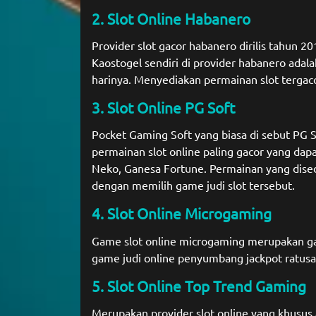
2. Slot Online Habanero
Provider slot gacor habanero dirilis tahun 20
Kaostogel sendiri di provider habanero adal
harinya. Menyediakan permainan slot tergaco
3. Slot Online PG Soft
Pocket Gaming Soft yang biasa di sebut PG So
permainan slot online paling gacor yang dap
Neko, Ganesa Fortune. Permainan yang disedia
dengan memilih game judi slot tersebut.
4. Slot Online Microgaming
Game slot online microgaming merupakan gam
game judi online penyumbang jackpot ratusan
5. Slot Online Top Trend Gaming
Merupakan provider slot online yang khusus 