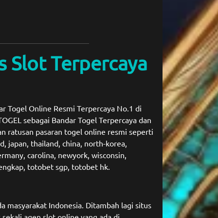
 Slot Terpercaya
r Togel Online Resmi Terpercaya No.1 di
STOGEL sebagai Bandar Togel Terpercaya dan
 ratusan pasaran togel online resmi seperti
, japan, thailand, china, north-korea,
ermany, carolina, newyork, wisconsin,
engkap, totobet sgp, totobet hk.
da masyarakat Indonesia. Ditambah lagi situs
sekali agen slot online yang ada di