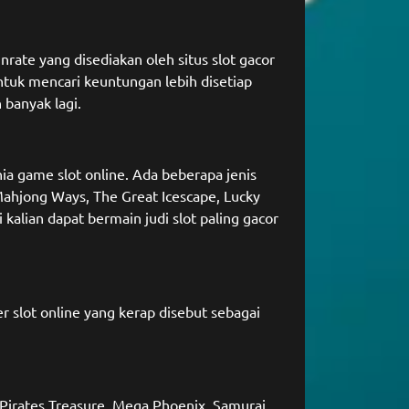
nrate yang disediakan oleh situs slot gacor
ntuk mencari keuntungan lebih disetiap
 banyak lagi.
ia game slot online. Ada beberapa jenis
 Mahjong Ways, The Great Icescape, Lucky
kalian dapat bermain judi slot paling gacor
 slot online yang kerap disebut sebagai
 Pirates Treasure, Mega Phoenix, Samurai