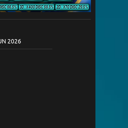
UN 2026