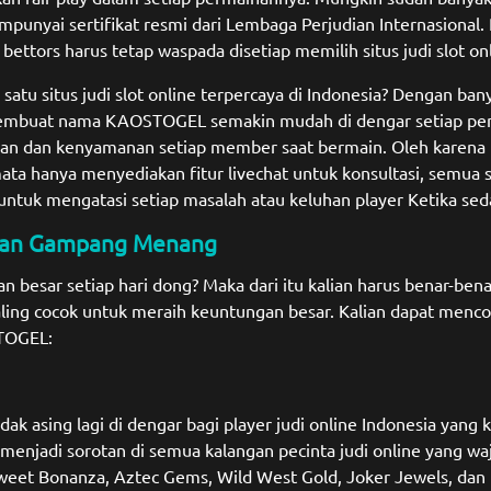
punyai sertifikat resmi dari Lembaga Perjudian Internasional. 
ettors harus tetap waspada disetiap memilih situs judi slot onl
tu situs judi slot online terpercaya di Indonesia? Dengan ba
e membuat nama
KAOSTOGEL
semakin mudah di dengar setiap pem
an kenyamanan setiap member saat bermain. Oleh karena itu
a hanya menyediakan fitur livechat untuk konsultasi, semua 
ntuk mengatasi setiap masalah atau keluhan player Ketika seda
k Dan Gampang Menang
 besar setiap hari dong? Maka dari itu kalian harus benar-be
ing cocok untuk meraih keuntungan besar. Kalian dapat menco
STOGEL:
idak asing lagi di dengar bagi player judi online Indonesia yan
 menjadi sorotan di semua kalangan pecinta judi online yang wa
Sweet Bonanza, Aztec Gems, Wild West Gold, Joker Jewels, dan 