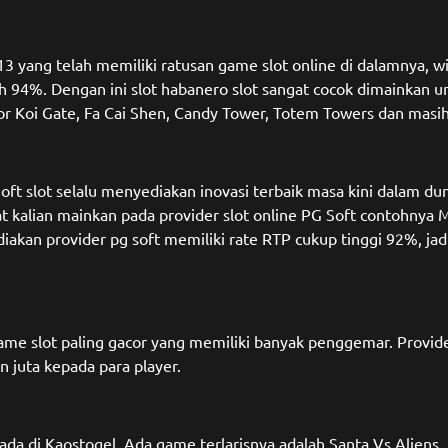
13 yang telah memiliki ratusan game slot online di dalamnya, wi
ah 94%. Dengan ini slot habanero slot sangat cocok dimainkan u
r Koi Gate, Fa Cai Shen, Candy Tower, Totem Towers dan masih
ft slot selalu menyediakan inovasi terbaik masa kini dalam dun
at kalian mainkan pada provider slot online PG Soft contohnya
kan provider pg soft memiliki rate RTP cukup tinggi 92%, jadi 
e slot paling gacor yang memiliki banyak penggemar. Provider
 juta kepada para player.
ada di Kaostogel. Ada game terlarisnya adalah Santa Vs Aliens,