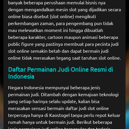
banyak beberapa perushaan memulai bisnis nya
dengan mengandalkan mesin slot yang dijadikan secara
online biasa disebut (slot online) mengikuti
perkembangan zaman, para pengembang pun tidak
mau melewatkan moment ini hingga dibuatlah
beberapa karakter, cartoon maupun animasi beberapa
public figure yang pastinya membuat para pecinta judi
slot online semakin betah dan dapat bermain judi
online tidak merasakan tegang saat taruhan slot online.
Daftar Permainan Judi Online Resmi di
Indonesia
Negara Indonesia mempunyai beberapa jenis
permainan judi. Ditambah dengan kemajuan teknologi
yang setiap harinya selalu update, kalian bisa
merasakan sensasi bermain daftar judi slot online
terpercaya hanya di Kaostogel tanpa perlu repot keluar
rumah hanya untuk bermain judi. Berikut beberapa
jenis permainan judi online terpopuler dan terlaris