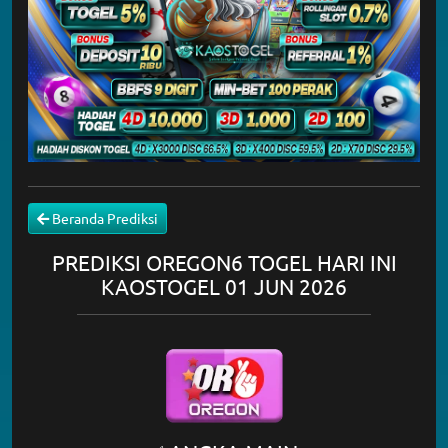
Beranda Prediksi
PREDIKSI OREGON6 TOGEL HARI INI
KAOSTOGEL 01 JUN 2026