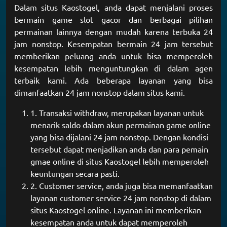
Dalam situs Kaostogel, anda dapat menjalani proses
bermain game slot gacor dan berbagai pilihan
permainan lainnya dengan mudah karena terbuka 24
jam nonstop. Kesempatan bermain 24 jam tersebut
memberikan peluang anda untuk bisa memperoleh
kesempatan lebih menguntungkan di dalam agen
terbaik kami. Ada beberapa layanan yang bisa
dimanfaatkan 24 jam nonstop dalam situs kami.
1. Transaksi withdraw, merupakan layanan untuk
menarik saldo dalam akun permainan game online
yang bisa dijalani 24 jam nonstop. Dengan kondisi
tersebut dapat menjadikan anda dan para pemain
gmae online di situs Kaostogel lebih memperoleh
keuntungan secara pasti.
2. Customer service, anda juga bisa memanfaatkan
layanan customer service 24 jam nonstop di dalam
situs Kaostogel online. Layanan ini memberikan
kesempatan anda untuk dapat memperoleh