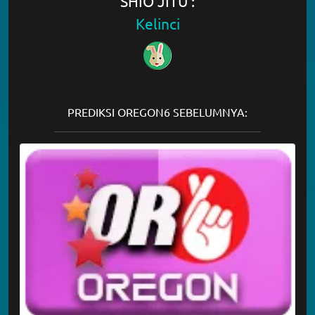
SHIO JITU :
Kelinci
PREDIKSI OREGON6 SEBELUMNYA: