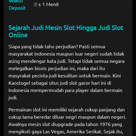
Waktu
🀄️ ± 1 Menit
Deposit
Sejarah Judi Mesin Slot Hingga Judi Slot
Online
Siapa yang tidak tahu perjudian? Pasti semua
masyarakat Indonesia maupun luar negeri sudah tidak
asing mendengar kata judi. Tetapi tidak semua negara
melegalkan bisnis perjudian ini, maka dari itu
masyrakat pecinta judi kesulitan untuk bermain. Kini
Kaostogel sebagai situs judi slot gacor hari ini di
Indonesia mempermudah para player dalam bermain
judi.
Permainan slot ini memiliki sejarah cukup panjang dan
cukup lama beredar diluar negri maupun dalam negeri.
Awalnya mesin slot diupgrade pada tahun 1976 yang
mengikuti gaya Las Vegas, Amerika Serikat. Sejak itu,