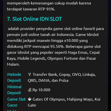
memperoleh kemenangan cukup mudah karena
terdapat tawaran RTP 95%.
7. Slot Online IDN SLOT
adalah provider penyedia game slot online favorit para
pemain judi online tanah air Indonesia. Game Idnslot
memiliki jackpot maxwin hingga x10.000 yang
didukung RTP mencapai 95.50%. Beberapa game slot
gacor idnslot yang populer seperti Naga Emas, Cepat
Kaya, Mobile Legends, Olympus Fortune dan Pasar
Malam.
Metode
🏅 Transfer Bank, Gopay, OVO, Linkaja,
Deposit
QRIS, DANA, dan Pulsa
Minimal
💰 Rp 10.000
Deposit
Game Slot
🔱 Gates Of Olympus, Mahjong Ways, Koi
Gacor
Gate