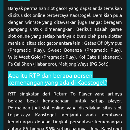
Banyak permainan slot gacor yang dapat anda temukan
di situs slot online terpercaya Kaostogel. Demikian pula
dengan winrate yang ditawarkan juga sangat beragam
gampang untuk dimenangkan. Berikut adalah game
slot online yang setiap harinya diburu oleh para slotter
mania di situs slot gacor antara lain : Gates Of Olympus
(Pragmatic Play), Sweet Bonanza (Pragmatic Play),
Wild West Gold (Pragmatic Play), Koi Gate (Habanero),
Fa Cai Shen (Habanero), Mahjong Ways (PG Soft).
Apa itu RTP dan berapa persen
kemenangan yang ada di Kaostogel?
RTP singkatan dari Return To Player yang artinya
berapa besar kemenangan untuk setiap player.
Permainan judi slot online yang disediakan situs slot
terpercaya Kaostogel menjamin anda membawa
keuntungan dengan tingkat persentase kemenangan
antara 86 hingga 96% setiap harinya. Juga Kaostogel