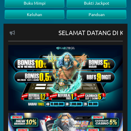
Buku Mimpi
Bukti Jackpot
Keluhan
Panduan
SELAMAT DATANG DI KAOSTO