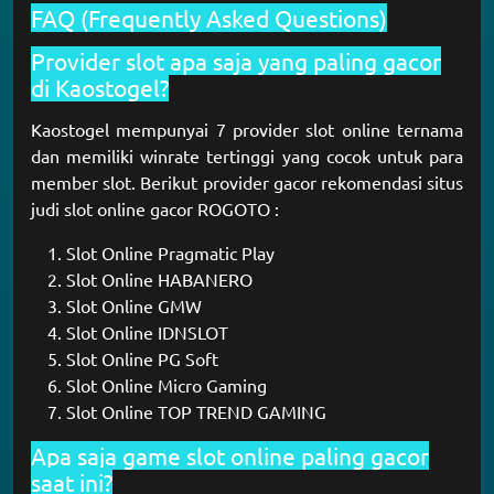
FAQ (Frequently Asked Questions)
Provider slot apa saja yang paling gacor
di Kaostogel?
Kaostogel mempunyai 7 provider slot online ternama
dan memiliki winrate tertinggi yang cocok untuk para
member slot. Berikut provider gacor rekomendasi situs
judi slot online gacor ROGOTO :
Slot Online Pragmatic Play
Slot Online HABANERO
Slot Online GMW
Slot Online IDNSLOT
Slot Online PG Soft
Slot Online Micro Gaming
Slot Online TOP TREND GAMING
Apa saja game slot online paling gacor
saat ini?