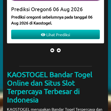
Prediksi
Oregon6
06 Aug 2026
Prediksi oregon6 sebelumnya pada tanggal 06
Aug 2026 di Kaostogel.
Lihat Prediksi
KAOSTOGEL Bandar Togel
Online dan Situs Slot
Terpercaya Terbesar di
Indonesia
KAOSTOGEL
merupakan Bandar Togel Terpercaya dan