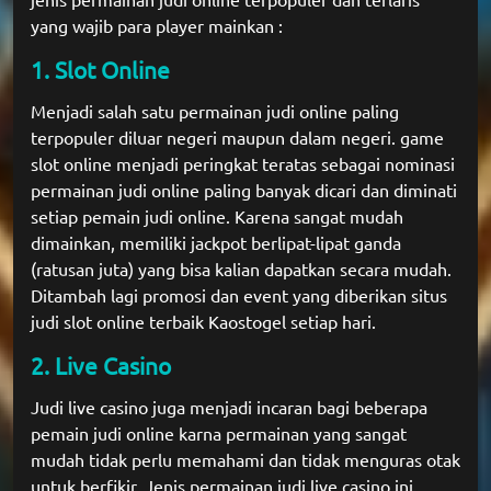
yang wajib para player mainkan :
1. Slot Online
Menjadi salah satu permainan judi online paling
terpopuler diluar negeri maupun dalam negeri. game
slot online menjadi peringkat teratas sebagai nominasi
permainan judi online paling banyak dicari dan diminati
setiap pemain judi online. Karena sangat mudah
dimainkan, memiliki jackpot berlipat-lipat ganda
(ratusan juta) yang bisa kalian dapatkan secara mudah.
Ditambah lagi promosi dan event yang diberikan situs
judi slot online terbaik Kaostogel setiap hari.
2. Live Casino
Judi live casino juga menjadi incaran bagi beberapa
pemain judi online karna permainan yang sangat
mudah tidak perlu memahami dan tidak menguras otak
untuk berfikir. Jenis permainan judi live casino ini