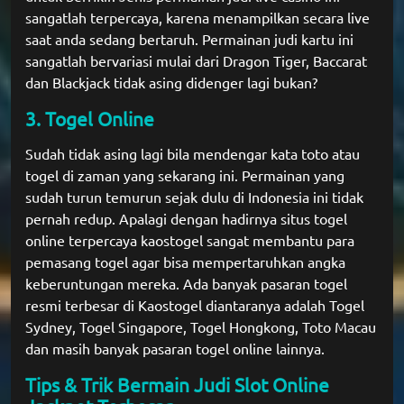
sangatlah terpercaya, karena menampilkan secara live
saat anda sedang bertaruh. Permainan judi kartu ini
sangatlah bervariasi mulai dari Dragon Tiger, Baccarat
dan Blackjack tidak asing didenger lagi bukan?
3. Togel Online
Sudah tidak asing lagi bila mendengar kata toto atau
togel di zaman yang sekarang ini. Permainan yang
sudah turun temurun sejak dulu di Indonesia ini tidak
pernah redup. Apalagi dengan hadirnya situs togel
online terpercaya kaostogel sangat membantu para
pemasang togel agar bisa mempertaruhkan angka
keberuntungan mereka. Ada banyak pasaran togel
resmi terbesar di Kaostogel diantaranya adalah Togel
Sydney, Togel Singapore, Togel Hongkong, Toto Macau
dan masih banyak pasaran togel online lainnya.
Tips & Trik Bermain Judi Slot Online