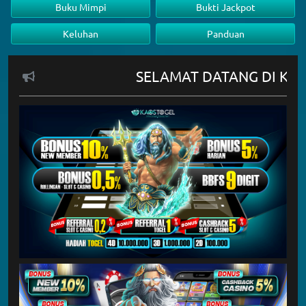
Buku Mimpi
Bukti Jackpot
Keluhan
Panduan
SELAMAT DATANG DI KAOSTO