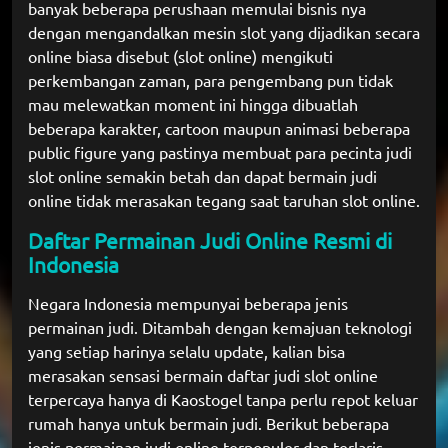
banyak beberapa perushaan memulai bisnis nya
dengan mengandalkan mesin slot yang dijadikan secara
online biasa disebut (slot online) mengikuti
perkembangan zaman, para pengembang pun tidak
mau melewatkan moment ini hingga dibuatlah
beberapa karakter, cartoon maupun animasi beberapa
public figure yang pastinya membuat para pecinta judi
slot online semakin betah dan dapat bermain judi
online tidak merasakan tegang saat taruhan slot online.
Daftar Permainan Judi Online Resmi di
Indonesia
Negara Indonesia mempunyai beberapa jenis
permainan judi. Ditambah dengan kemajuan teknologi
yang setiap harinya selalu update, kalian bisa
merasakan sensasi bermain daftar judi slot online
terpercaya hanya di Kaostogel tanpa perlu repot keluar
rumah hanya untuk bermain judi. Berikut beberapa
jenis permainan judi online terpopuler dan terlaris