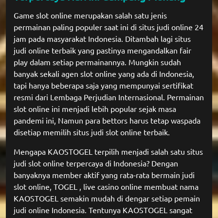
Game slot online merupakan salah satu jenis
permainan paling populer saat ini di situs judi online 24
jam pada masyarakat Indonesia. Ditambah lagi situs
judi online terbaik yang pastinya mengandalkan fair
play dalam setiap permainannya. Mungkin sudah
banyak sekali agen slot online yang ada di Indonesia,
tapi hanya beberapa saja yang mempunyai sertifikat
resmi dari Lembaga Perjudian Internasional. Permainan
slot online ini menjadi lebih popular sejak masa
pandemi ini, Namun para bettors harus tetap waspada
disetiap memilih situs judi slot online terbaik.
Mengapa KAOSTOGEL terpilih menjadi salah satu situs
judi slot online terpercaya di Indonesia? Dengan
banyaknya member aktif yang rata-rata bermain judi
slot online, TOGEL , live casino online membuat nama
KAOSTOGEL
semakin mudah di dengar setiap pemain
judi online Indonesia. Tentunya KAOSTOGEL sangat