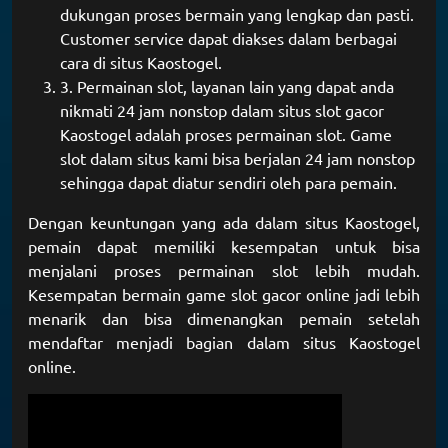
dukungan proses bermain yang lengkap dan pasti.
Customer service dapat diakses dalam berbagai
cara di situs Kaostogel.
3. Permainan slot, layanan lain yang dapat anda
nikmati 24 jam nonstop dalam situs slot gacor
Kaostogel adalah proses permainan slot. Game
slot dalam situs kami bisa berjalan 24 jam nonstop
sehingga dapat diatur sendiri oleh para pemain.
Dengan keuntungan yang ada dalam situs Kaostogel,
pemain dapat memiliki kesempatan untuk bisa
menjalani proses permainan slot lebih mudah.
Kesempatan bermain game slot gacor online jadi lebih
menarik dan bisa dimenangkan pemain setelah
mendaftar menjadi bagian dalam situs Kaostogel
online.