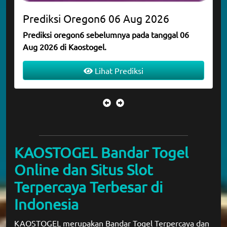
Prediksi
Oregon6
06 Aug 2026
Prediksi oregon6 sebelumnya pada tanggal 06
Aug 2026 di Kaostogel.
Lihat Prediksi
KAOSTOGEL Bandar Togel
Online dan Situs Slot
Terpercaya Terbesar di
Indonesia
KAOSTOGEL
merupakan Bandar Togel Terpercaya dan