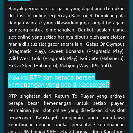
Banyak permainan slot gacor yang dapat anda temukan
di situs slot online terpercaya Kaostogel. Demikian pula
dengan winrate yang ditawarkan juga sangat beragam
gampang untuk dimenangkan. Berikut adalah game
slot online yang setiap harinya diburu oleh para slotter
mania di situs slot gacor antara lain : Gates Of Olympus
(Pragmatic Play), Sweet Bonanza (Pragmatic Play),
Wild West Gold (Pragmatic Play), Koi Gate (Habanero),
Fa Cai Shen (Habanero), Mahjong Ways (PG Soft).
Apa itu RTP dan berapa persen
kemenangan yang ada di Kaostogel?
RTP singkatan dari Return To Player yang artinya
berapa besar kemenangan untuk setiap player.
Permainan judi slot online yang disediakan situs slot
terpercaya Kaostogel menjamin anda membawa
keuntungan dengan tingkat persentase kemenangan
antara 86 hingga 96% setiap harinya. Juga Kaostogel