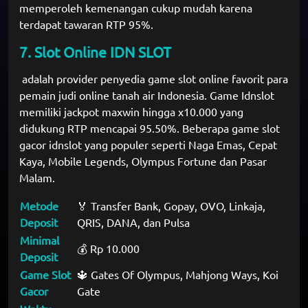
memperoleh kemenangan cukup mudah karena
terdapat tawaran RTP 95%.
7. Slot Online IDN SLOT
adalah provider penyedia game slot online favorit para
pemain judi online tanah air Indonesia. Game Idnslot
memiliki jackpot maxwin hingga x10.000 yang
didukung RTP mencapai 95.50%. Beberapa game slot
gacor idnslot yang populer seperti Naga Emas, Cepat
Kaya, Mobile Legends, Olympus Fortune dan Pasar
Malam.
Metode
🏅 Transfer Bank, Gopay, OVO, Linkaja,
Deposit
QRIS, DANA, dan Pulsa
Minimal
💰 Rp 10.000
Deposit
Game Slot
🔱 Gates Of Olympus, Mahjong Ways, Koi
Gacor
Gate