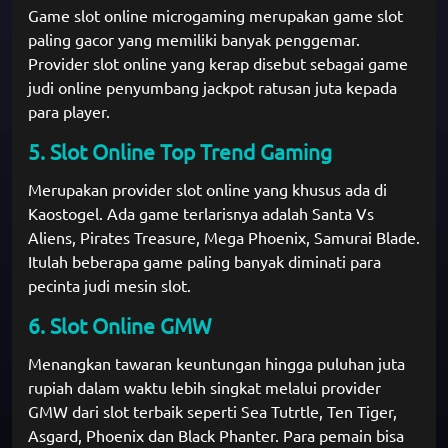
Game slot online microgaming merupakan game slot
paling gacor yang memiliki banyak penggemar.
Provider slot online yang kerap disebut sebagai game
judi online penyumbang jackpot ratusan juta kepada
para player.
5. Slot Online Top Trend Gaming
Merupakan provider slot online yang khusus ada di
Kaostogel. Ada game terlarisnya adalah Santa Vs
Aliens, Pirates Treasure, Mega Phoenix, Samurai Blade.
Itulah beberapa game paling banyak diminati para
pecinta judi mesin slot.
6. Slot Online GMW
Menangkan tawaran keuntungan hingga puluhan juta
rupiah dalam waktu lebih singkat melalui provider
GMW dari slot terbaik seperti Sea Tutrtle, Ten Tiger,
Asgard, Phoenix dan Black Phanter. Para pemain bisa