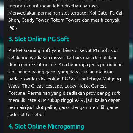
mencari keuntungan lebih disetiap harinya.
Menyediakan permainan slot tergacor Koi Gate, Fa Cai
Shen, Candy Tower, Totem Towers dan masih banyak
lagi.
3. Slot Online PG Soft
Pocket Gaming Soft yang biasa di sebut PG Soft slot
selalu menyediakan inovasi terbaik masa kini dalam
dunia game slot online. Ada beberapa jenis permainan
slot online paling gacor yang dapat kalian mainkan
pada provider slot online PG Soft contohnya Mahjong
Ways, The Great Icescape, Lucky Neko, Ganesa
Fortune. Permainan yang disediakan provider pg soft
memiliki rate RTP cukup tinggi 92%, jadi kalian dapat
bermain judi slot paling gacor dengan memilih game
judi slot tersebut.
4. Slot Online Microgaming