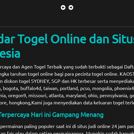
 Togel Online dan Situs
esia
aya dan Agen Togel Terbaik yang sudah terbukti sebagai Dafta
ngka taruhan togel online bagi para pecinta togel online. KAO
n diskon togel SYDNEY, SGP dan HK terbesar serta menyediakan
a, bogota, buffalo4d, taiwan, portland, pcso, mongolia, phoenix4d
nia, oregon9, missouri, atlanta, maryland, ohio, pennsylvania, g
gapore, hongkong,Kami juga menyediakan data keluaran togel terl
 Terpercaya Hari ini Gampang Menang
permainan paling populer saat ini di situs judi online 24 jam pa
kan fair play dalam setiap permainannya. Mungkin sudah banyak 