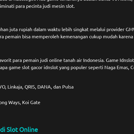
minati para pecinta judi mesin slot.
 juta rupiah dalam waktu lebih singkat melalui provider GMW d
 Para pemain bisa memperoleh kemenangan cukup mudah karena
avorit para pemain judi online tanah air Indonesia. Game Idnsl
pa game slot gacor idnslot yang populer seperti Naga Emas, 
VO, Linkaja, QRIS, DANA, dan Pulsa
ong Ways, Koi Gate
di Slot Online