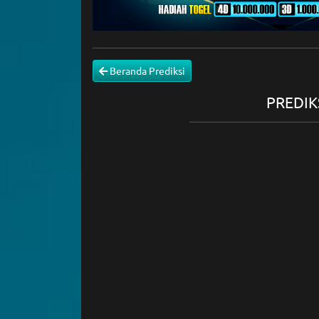
Beranda Prediksi
PREDIK