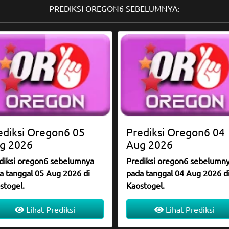
PREDIKSI OREGON6 SEBELUMNYA:
ediksi
Oregon6
05
Prediksi
Oregon6
04
g 2026
Aug 2026
diksi oregon6 sebelumnya
Prediksi oregon6 sebelumn
a tanggal 05 Aug 2026 di
pada tanggal 04 Aug 2026 d
stogel.
Kaostogel.
Lihat Prediksi
Lihat Prediksi