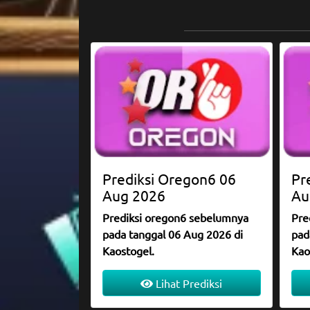
gon6
07
Prediksi
Oregon6
06
Pr
Aug 2026
Au
 sebelumnya
Prediksi oregon6 sebelumnya
Pre
Aug 2026 di
pada tanggal 06 Aug 2026 di
pad
Kaostogel.
Kao
rediksi
Lihat Prediksi