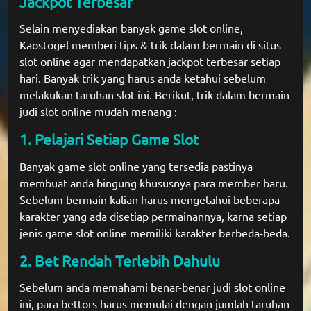
Jackpot Terbesar
Selain menyediakan banyak game slot online,
Kaostogel memberi tips & trik dalam bermain di situs
slot online agar mendapatkan jackpot terbesar setiap
hari. Banyak trik yang harus anda ketahui sebelum
melakukan taruhan slot ini. Berikut, trik dalam bermain
judi slot online mudah menang :
1. Pelajari Setiap Game Slot
Banyak game slot online yang tersedia pastinya
membuat anda bingung khususnya para member baru.
Sebelum bermain kalian harus mengetahui beberapa
karakter yang ada disetiap permainannya, karna setiap
jenis game slot online memiliki karakter berbeda-beda.
2. Bet Rendah Terlebih Dahulu
Sebelum anda memahami benar-benar judi slot online
ini, para bettors harus memulai dengan jumlah taruhan