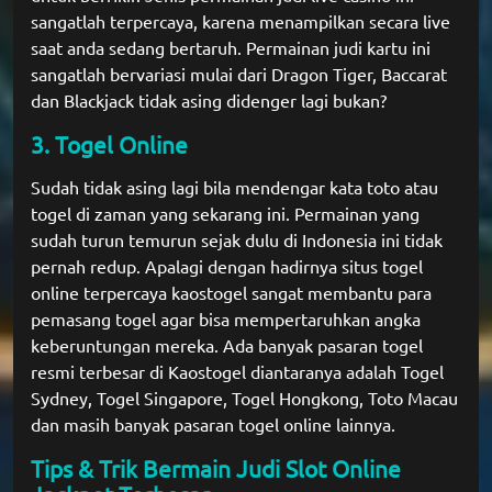
sangatlah terpercaya, karena menampilkan secara live
saat anda sedang bertaruh. Permainan judi kartu ini
sangatlah bervariasi mulai dari Dragon Tiger, Baccarat
dan Blackjack tidak asing didenger lagi bukan?
3. Togel Online
Sudah tidak asing lagi bila mendengar kata toto atau
togel di zaman yang sekarang ini. Permainan yang
sudah turun temurun sejak dulu di Indonesia ini tidak
pernah redup. Apalagi dengan hadirnya situs togel
online terpercaya kaostogel sangat membantu para
pemasang togel agar bisa mempertaruhkan angka
keberuntungan mereka. Ada banyak pasaran togel
resmi terbesar di Kaostogel diantaranya adalah Togel
Sydney, Togel Singapore, Togel Hongkong, Toto Macau
dan masih banyak pasaran togel online lainnya.
Tips & Trik Bermain Judi Slot Online