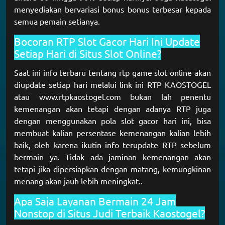
menyediakan bervariasi bonus bonus terbesar kepada
semua pemain setianya.
Bocoran RTP Slot Gacor Hari Ini Update
Setiap Hari di Situs Slot Online?
Saat ini info terbaru tentang rtp game slot online akan
diupdate setiap hari melalui link ini RTP KAOSTOGEL
atau www.rtpkaostogel.com bukan lah penentu
kemenangan akan tetapi dengan adanya RTP juga
dengan menggunakan pola slot gacor hari ini, bisa
membuat kalian persentase kemenangan kalian lebih
baik, oleh karena ikutin info terupdate RTP sebelum
bermain ya. Tidak ada jaminan kemenangan akan
tetapi jika dipersiapkan dengan matang, kemungkinan
menang akan jauh lebih meningkat..
Aра Sаjа Layanan Bermain 24 Jam
Nonstop di Situs Judi Terbaik Kaostogel?