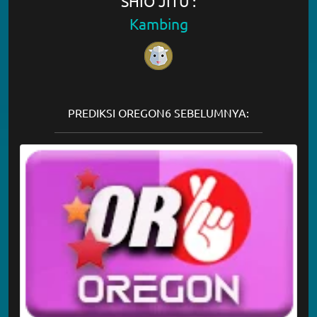
SHIO JITU :
Kambing
PREDIKSI OREGON6 SEBELUMNYA: