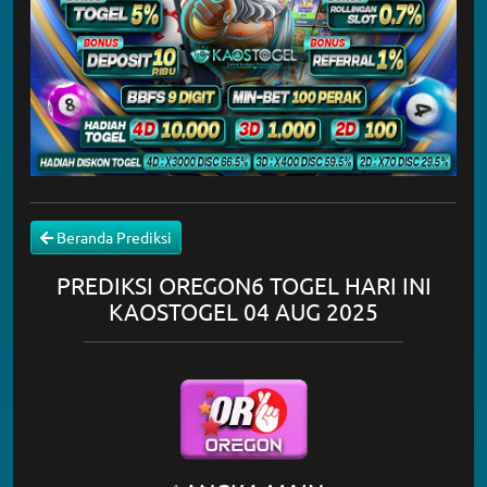
Beranda Prediksi
PREDIKSI OREGON6 TOGEL HARI INI
KAOSTOGEL 04 AUG 2025