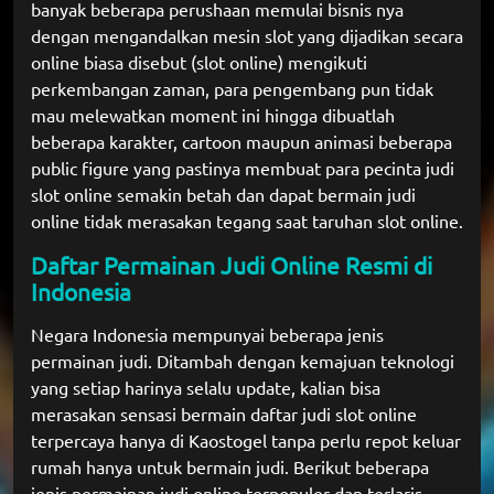
banyak beberapa perushaan memulai bisnis nya
dengan mengandalkan mesin slot yang dijadikan secara
online biasa disebut (slot online) mengikuti
perkembangan zaman, para pengembang pun tidak
mau melewatkan moment ini hingga dibuatlah
beberapa karakter, cartoon maupun animasi beberapa
public figure yang pastinya membuat para pecinta judi
slot online semakin betah dan dapat bermain judi
online tidak merasakan tegang saat taruhan slot online.
Daftar Permainan Judi Online Resmi di
Indonesia
Negara Indonesia mempunyai beberapa jenis
permainan judi. Ditambah dengan kemajuan teknologi
yang setiap harinya selalu update, kalian bisa
merasakan sensasi bermain daftar judi slot online
terpercaya hanya di Kaostogel tanpa perlu repot keluar
rumah hanya untuk bermain judi. Berikut beberapa
jenis permainan judi online terpopuler dan terlaris