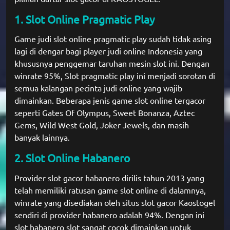
1. Slot Online Pragmatic Play
Game judi slot online pragmatic play sudah tidak asing
lagi di dengar bagi player judi online Indonesia yang
khususnya penggemar taruhan mesin slot ini. Dengan
winrate 95%, Slot pragmatic play ini menjadi sorotan di
semua kalangan pecinta judi online yang wajib
dimainkan. Beberapa jenis game slot online tergacor
seperti Gates Of Olympus, Sweet Bonanza, Aztec
Gems, Wild West Gold, Joker Jewels, dan masih
banyak lainnya.
2. Slot Online Habanero
Provider slot gacor habanero dirilis tahun 2013 yang
telah memiliki ratusan game slot online di dalamnya,
winrate yang disediakan oleh situs slot gacor Kaostogel
sendiri di provider habanero adalah 94%. Dengan ini
slot habanero slot sangat cocok dimainkan untuk