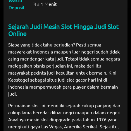
Waktu
🀄️ ± 1 Menit
Deposit
Sejarah Judi Mesin Slot Hingga Judi Slot
Online
Siapa yang tidak tahu perjudian? Pasti semua
masyarakat Indonesia maupun luar negeri sudah tidak
asing mendengar kata judi. Tetapi tidak semua negara
melegalkan bisnis perjudian ini, maka dari itu
masyrakat pecinta judi kesulitan untuk bermain. Kini
Kaostogel sebagai situs judi slot gacor hari ini di
Indonesia mempermudah para player dalam bermain
judi.
Permainan slot ini memiliki sejarah cukup panjang dan
cukup lama beredar diluar negri maupun dalam negeri.
Awalnya mesin slot diupgrade pada tahun 1976 yang
mengikuti gaya Las Vegas, Amerika Serikat. Sejak itu,