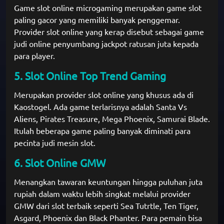
Game slot online microgaming merupakan game slot
paling gacor yang memiliki banyak penggemar.
Provider slot online yang kerap disebut sebagai game
judi online penyumbang jackpot ratusan juta kepada
para player.
5. Slot Online Top Trend Gaming
Merupakan provider slot online yang khusus ada di
Kaostogel. Ada game terlarisnya adalah Santa Vs
Aliens, Pirates Treasure, Mega Phoenix, Samurai Blade.
Itulah beberapa game paling banyak diminati para
pecinta judi mesin slot.
6. Slot Online GMW
Menangkan tawaran keuntungan hingga puluhan juta
rupiah dalam waktu lebih singkat melalui provider
GMW dari slot terbaik seperti Sea Tutrtle, Ten Tiger,
Asgard, Phoenix dan Black Phanter. Para pemain bisa