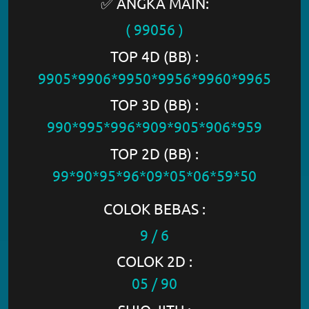
✅ ANGKA MAIN:
( 99056 )
TOP 4D (BB) :
9905*9906*9950*9956*9960*9965
TOP 3D (BB) :
990*995*996*909*905*906*959
TOP 2D (BB) :
99*90*95*96*09*05*06*59*50
COLOK BEBAS :
9 / 6
COLOK 2D :
05 / 90