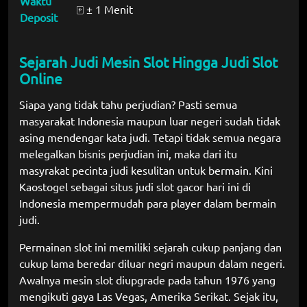
Waktu
🀄️ ± 1 Menit
Deposit
Sejarah Judi Mesin Slot Hingga Judi Slot
Online
Siapa yang tidak tahu perjudian? Pasti semua
masyarakat Indonesia maupun luar negeri sudah tidak
asing mendengar kata judi. Tetapi tidak semua negara
melegalkan bisnis perjudian ini, maka dari itu
masyrakat pecinta judi kesulitan untuk bermain. Kini
Kaostogel sebagai situs judi slot gacor hari ini di
Indonesia mempermudah para player dalam bermain
judi.
Permainan slot ini memiliki sejarah cukup panjang dan
cukup lama beredar diluar negri maupun dalam negeri.
Awalnya mesin slot diupgrade pada tahun 1976 yang
mengikuti gaya Las Vegas, Amerika Serikat. Sejak itu,