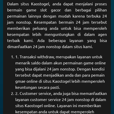
Dalam situs Kaostogel, anda dapat menjalani proses
bermain game slot gacor dan berbagai pilihan
permainan lainnya dengan mudah karena terbuka 24
jam nonstop. Kesempatan bermain 24 jam tersebut
memberikan peluang anda untuk bisa memperoleh
kesempatan lebih menguntungkan di dalam agen
terbaik kami. Ada beberapa layanan yang bisa
dimanfaatkan 24 jam nonstop dalam situs kami.
1. Transaksi withdraw, merupakan layanan untuk
menarik saldo dalam akun permainan game online
yang bisa dijalani 24 jam nonstop. Dengan kondisi
tersebut dapat menjadikan anda dan para pemain
gmae online di situs Kaostogel lebih memperoleh
keuntungan secara pasti.
2. Customer service, anda juga bisa memanfaatkan
layanan customer service 24 jam nonstop di dalam
situs Kaostogel online. Layanan ini memberikan
kesempatan anda untuk dapat memperoleh