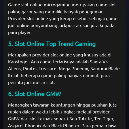
Game slot online microgaming merupakan game slot
paling gacor yang memiliki banyak penggemar.
Provider slot online yang kerap disebut sebagai game
judi online penyumbang jackpot ratusan juta kepada
para player.
5. Slot Online Top Trend Gaming
Merupakan provider slot online yang khusus ada di
Kaostogel. Ada game terlarisnya adalah Santa Vs
Aliens, Pirates Treasure, Mega Phoenix, Samurai Blade.
Itulah beberapa game paling banyak diminati para
pecinta judi mesin slot.
6. Slot Online GMW
Menangkan tawaran keuntungan hingga puluhan juta
rupiah dalam waktu lebih singkat melalui provider
GMW dari slot terbaik seperti Sea Tutrtle, Ten Tiger,
Asgard, Phoenix dan Black Phanter. Para pemain bisa