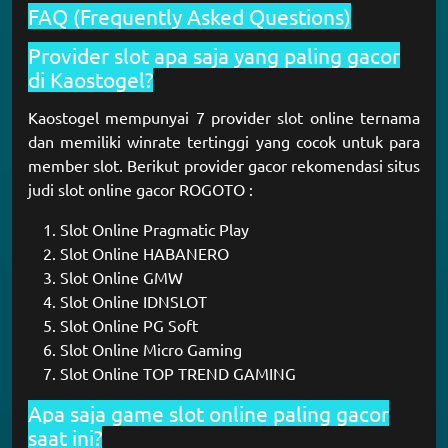
FAQ (Frequently Asked Questions)
Provider slot apa saja yang paling gacor
di Kaostogel?
Kaostogel mempunyai 7 provider slot online ternama
dan memiliki winrate tertinggi yang cocok untuk para
member slot. Berikut provider gacor rekomendasi situs
judi slot online gacor ROGOTO :
Slot Online Pragmatic Play
Slot Online HABANERO
Slot Online GMW
Slot Online IDNSLOT
Slot Online PG Soft
Slot Online Micro Gaming
Slot Online TOP TREND GAMING
Apa saja game slot online paling gacor
saat ini?