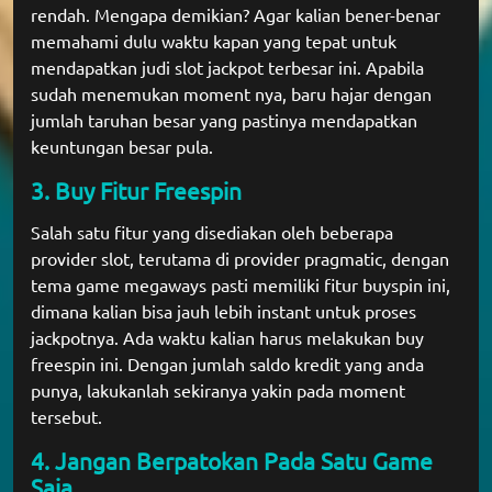
rendah. Mengapa demikian? Agar kalian bener-benar
memahami dulu waktu kapan yang tepat untuk
mendapatkan judi slot jackpot terbesar ini. Apabila
sudah menemukan moment nya, baru hajar dengan
jumlah taruhan besar yang pastinya mendapatkan
keuntungan besar pula.
3. Buy Fitur Freespin
Salah satu fitur yang disediakan oleh beberapa
provider slot, terutama di provider pragmatic, dengan
tema game megaways pasti memiliki fitur buyspin ini,
dimana kalian bisa jauh lebih instant untuk proses
jackpotnya. Ada waktu kalian harus melakukan buy
freespin ini. Dengan jumlah saldo kredit yang anda
punya, lakukanlah sekiranya yakin pada moment
tersebut.
4. Jangan Berpatokan Pada Satu Game
Saja