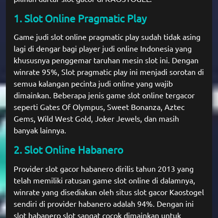
1. Slot Online Pragmatic Play
Game judi slot online pragmatic play sudah tidak asing
lagi di dengar bagi player judi online Indonesia yang
khususnya penggemar taruhan mesin slot ini. Dengan
winrate 95%, Slot pragmatic play ini menjadi sorotan di
semua kalangan pecinta judi online yang wajib
dimainkan. Beberapa jenis game slot online tergacor
seperti Gates Of Olympus, Sweet Bonanza, Aztec
Gems, Wild West Gold, Joker Jewels, dan masih
banyak lainnya.
2. Slot Online Habanero
Provider slot gacor habanero dirilis tahun 2013 yang
telah memiliki ratusan game slot online di dalamnya,
winrate yang disediakan oleh situs slot gacor Kaostogel
sendiri di provider habanero adalah 94%. Dengan ini
slot habanero slot sangat cocok dimainkan untuk