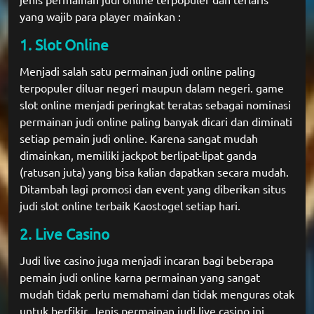
yang wajib para player mainkan :
1. Slot Online
Menjadi salah satu permainan judi online paling
terpopuler diluar negeri maupun dalam negeri. game
slot online menjadi peringkat teratas sebagai nominasi
permainan judi online paling banyak dicari dan diminati
setiap pemain judi online. Karena sangat mudah
dimainkan, memiliki jackpot berlipat-lipat ganda
(ratusan juta) yang bisa kalian dapatkan secara mudah.
Ditambah lagi promosi dan event yang diberikan situs
judi slot online terbaik Kaostogel setiap hari.
2. Live Casino
Judi live casino juga menjadi incaran bagi beberapa
pemain judi online karna permainan yang sangat
mudah tidak perlu memahami dan tidak menguras otak
untuk berfikir. Jenis permainan judi live casino ini