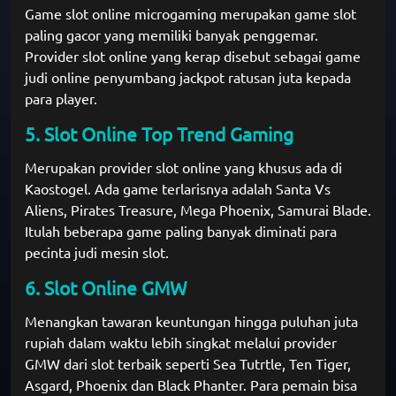
Game slot online microgaming merupakan game slot
paling gacor yang memiliki banyak penggemar.
Provider slot online yang kerap disebut sebagai game
judi online penyumbang jackpot ratusan juta kepada
para player.
5. Slot Online Top Trend Gaming
Merupakan provider slot online yang khusus ada di
Kaostogel. Ada game terlarisnya adalah Santa Vs
Aliens, Pirates Treasure, Mega Phoenix, Samurai Blade.
Itulah beberapa game paling banyak diminati para
pecinta judi mesin slot.
6. Slot Online GMW
Menangkan tawaran keuntungan hingga puluhan juta
rupiah dalam waktu lebih singkat melalui provider
GMW dari slot terbaik seperti Sea Tutrtle, Ten Tiger,
Asgard, Phoenix dan Black Phanter. Para pemain bisa