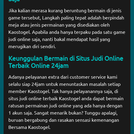
Jika kalian merasa kurang beruntung bermain di jenis
game tersebut, Langkah paling tepat adalah berpindah
meja atau jenis permainan yang disediakan oleh
Kaostogel. Apabila anda hanya terpaku pada satu game
judi online saja, nanti bakal mendapat hasil yang
merugikan diri sendiri.
Keunggulan Bermain di Situs Judi Online
Terbaik Online 24jam
Adanya pelayanan extra dari customer service kami
selalu siap 24jam untuk menuntaskan masalah setiap
member Kaostogel. Tak hanya pelayanannya saja, di
situs judi online terbaik Kaostogel anda dapat bermain
ratusan permainan judi online yang ada hanya dengan
1 akun saja. Sangat menarik bukan? Tunggu apalagi,
buruan bergabung dan rasakan sensasi kemenangan
Bersama Kaostogel.