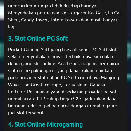
mencari keuntungan lebih disetiap harinya.
Menyediakan permainan slot tergacor Koi Gate, Fa Cai
Shen, Candy Tower, Totem Towers dan masih banyak
lagi.
3. Slot Online PG Soft
Pocket Gaming Soft yang biasa di sebut PG Soft slot
selalu menyediakan inovasi terbaik masa kini dalam
dunia game slot online. Ada beberapa jenis permainan
slot online paling gacor yang dapat kalian mainkan
pada provider slot online PG Soft contohnya Mahjong
Ways, The Great Icescape, Lucky Neko, Ganesa
Fortune. Permainan yang disediakan provider pg soft
memiliki rate RTP cukup tinggi 92%, jadi kalian dapat
bermain judi slot paling gacor dengan memilih game
judi slot tersebut.
4. Slot Online Microgaming