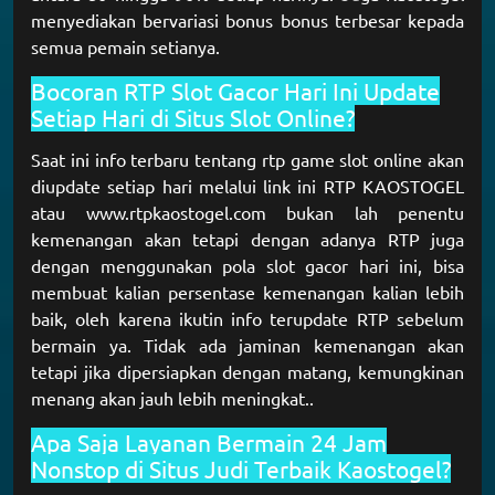
menyediakan bervariasi bonus bonus terbesar kepada
semua pemain setianya.
Bocoran RTP Slot Gacor Hari Ini Update
Setiap Hari di Situs Slot Online?
Saat ini info terbaru tentang rtp game slot online akan
diupdate setiap hari melalui link ini RTP KAOSTOGEL
atau www.rtpkaostogel.com bukan lah penentu
kemenangan akan tetapi dengan adanya RTP juga
dengan menggunakan pola slot gacor hari ini, bisa
membuat kalian persentase kemenangan kalian lebih
baik, oleh karena ikutin info terupdate RTP sebelum
bermain ya. Tidak ada jaminan kemenangan akan
tetapi jika dipersiapkan dengan matang, kemungkinan
menang akan jauh lebih meningkat..
Aра Sаjа Layanan Bermain 24 Jam
Nonstop di Situs Judi Terbaik Kaostogel?