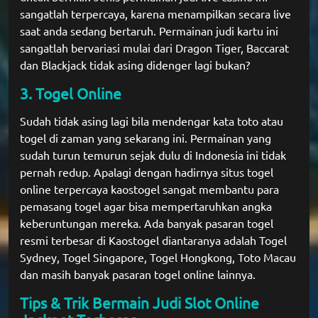
sangatlah terpercaya, karena menampilkan secara live
saat anda sedang bertaruh. Permainan judi kartu ini
sangatlah bervariasi mulai dari Dragon Tiger, Baccarat
dan Blackjack tidak asing didenger lagi bukan?
3. Togel Online
Sudah tidak asing lagi bila mendengar kata toto atau
togel di zaman yang sekarang ini. Permainan yang
sudah turun temurun sejak dulu di Indonesia ini tidak
pernah redup. Apalagi dengan hadirnya situs togel
online terpercaya kaostogel sangat membantu para
pemasang togel agar bisa mempertaruhkan angka
keberuntungan mereka. Ada banyak pasaran togel
resmi terbesar di Kaostogel diantaranya adalah Togel
Sydney, Togel Singapore, Togel Hongkong, Toto Macau
dan masih banyak pasaran togel online lainnya.
Tips & Trik Bermain Judi Slot Online