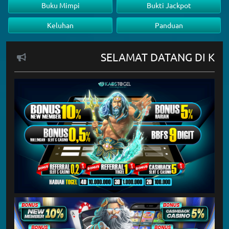
Buku Mimpi
Bukti Jackpot
Keluhan
Panduan
SELAMAT DATANG DI KAOSTO