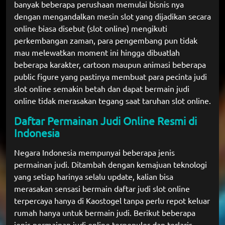
banyak beberapa perushaan memulai bisnis nya
dengan mengandalkan mesin slot yang dijadikan secara
online biasa disebut (slot online) mengikuti
perkembangan zaman, para pengembang pun tidak
mau melewatkan moment ini hingga dibuatlah
beberapa karakter, cartoon maupun animasi beberapa
public figure yang pastinya membuat para pecinta judi
slot online semakin betah dan dapat bermain judi
online tidak merasakan tegang saat taruhan slot online.
Daftar Permainan Judi Online Resmi di
Indonesia
Negara Indonesia mempunyai beberapa jenis
permainan judi. Ditambah dengan kemajuan teknologi
yang setiap harinya selalu update, kalian bisa
merasakan sensasi bermain daftar judi slot online
terpercaya hanya di Kaostogel tanpa perlu repot keluar
rumah hanya untuk bermain judi. Berikut beberapa
jenis permainan judi online terpopuler dan terlaris