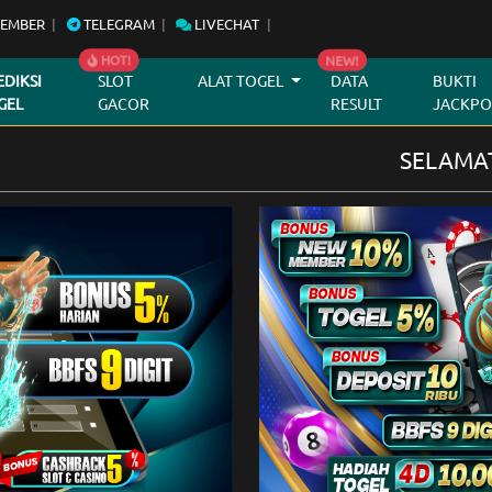
MEMBER
TELEGRAM
LIVECHAT
HOT!
NEW!
EDIKSI
SLOT
ALAT TOGEL
DATA
BUKTI
GEL
GACOR
RESULT
JACKPO
SELAMAT DA