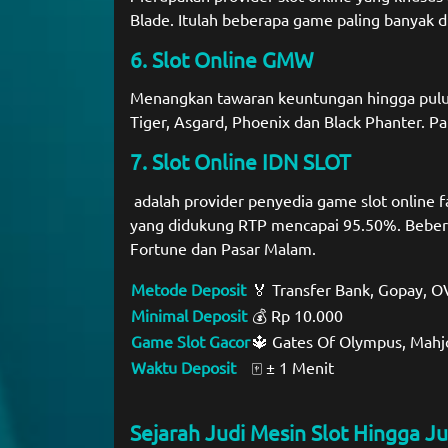
Blade. Itulah beberapa game paling banyak di
6. Slot Online GMW
Menangkan tawaran keuntungan hingga puluhan
Tiger, Asgard, Phoenix dan Black Phanter.
7. Slot Online IDN SLOT
adalah provider penyedia game slot online f
yang didukung RTP mencapai 95.50%. Bebera
Fortune dan Pasar Malam.
Metode Deposit
🏅 Transfer Bank, Gopay, O
Minimal Deposit
💰 Rp 10.000
Game Slot Gacor
🔱 Gates Of Olympus, Mahj
Waktu Deposit
🀄️ ± 1 Menit
Sejarah Judi Mesin Slot Hingga Ju