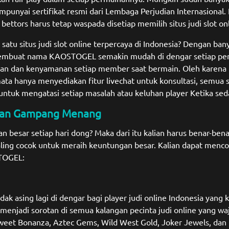
punyai sertifikat resmi dari Lembaga Perjudian Internasional. 
ettors harus tetap waspada disetiap memilih situs judi slot onl
tu situs judi slot online terpercaya di Indonesia? Dengan ba
e membuat nama
KAOSTOGEL
semakin mudah di dengar setiap pem
an kenyamanan setiap member saat bermain. Oleh karena itu
a hanya menyediakan fitur livechat untuk konsultasi, semua 
ntuk mengatasi setiap masalah atau keluhan player Ketika seda
k Dan Gampang Menang
 besar setiap hari dong? Maka dari itu kalian harus benar-be
ing cocok untuk meraih keuntungan besar. Kalian dapat menco
STOGEL:
idak asing lagi di dengar bagi player judi online Indonesia yan
 menjadi sorotan di semua kalangan pecinta judi online yang wa
Sweet Bonanza, Aztec Gems, Wild West Gold, Joker Jewels, dan 