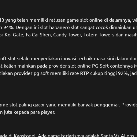
13 yang telah memiliki ratusan game slot online di dalamnya, wi
ah 94%. Dengan ini slot habanero slot sangat cocok dimainkan u
r Koi Gate, Fa Cai Shen, Candy Tower, Totem Towers dan masih
ft slot selalu menyediakan inovasi terbaik masa kini dalam dun
at kalian mainkan pada provider slot online PG Soft contohnya
kan provider pg soft memiliki rate RTP cukup tinggi 92%, jadi 
e slot paling gacor yang memiliki banyak penggemar. Provider
 juta kepada para player.
ada di Kaostogel. Ada game terlarisnya adalah Santa Vs Aliens,