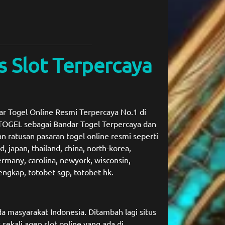
 Slot Terpercaya
r Togel Online Resmi Terpercaya No.1 di
STOGEL sebagai Bandar Togel Terpercaya dan
 ratusan pasaran togel online resmi seperti
, japan, thailand, china, north-korea,
ermany, carolina, newyork, wisconsin,
engkap, totobet sgp, totobet hk.
da masyarakat Indonesia. Ditambah lagi situs
sekali agen slot online yang ada di