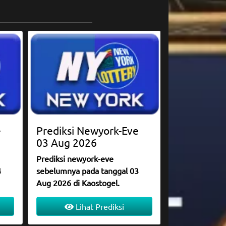
e
Prediksi
Newyork-Eve
Prediksi
Ne
03 Aug 2026
02 Aug 20
Prediksi newyork-eve
Prediksi newy
4
sebelumnya pada tanggal 03
sebelumnya pa
Aug 2026 di Kaostogel.
Aug 2026 di K
Lihat Prediksi
Liha