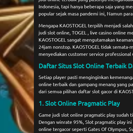
Indonesia, tapi hanya beberapa saja yang mem
popular sejak masa pandemi ini, Namun para b
Mengapa KAOSTOGEL terpilih menjadi salah sa
judi slot online, TOGEL , live casino onlin
KAOSTOGEL sangat mengutamakan keamanan d
24jam nonstop. KAOSTOGEL tidak semata-mat
menyediakan customer service professional u
Daftar Situs Slot Online Terbai
Setiap player pasti menginginkan kemenangan
online terbaik dan gampang menang yang pal
dari semua pilihan daftar slot gacor di KAO
1. Slot Online Pragmatic Play
Game judi slot online pragmatic play sudah t
Dengan winrate 95%, Slot pragmatic play ini
online tergacor seperti Gates Of Olympus, 