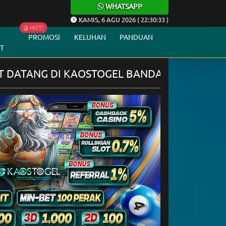
WHATSAPP
KAMIS
, 6 AGU 2026
(
22
:
30
:
34
)
HOT!
PROMOSI
KELUHAN
PANDUAN
T
TANG DI KAOSTOGEL BANDAR TOGEL ONLINE 