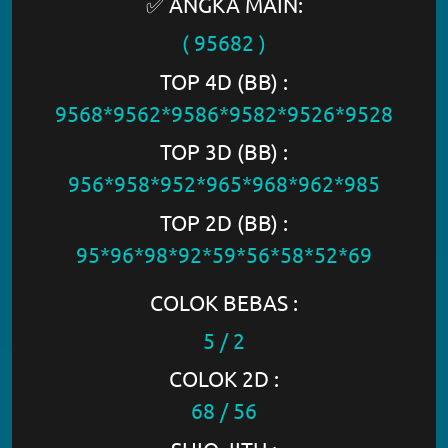
✅ ANGKA MAIN:
( 95682 )
TOP 4D (BB) :
9568*9562*9586*9582*9526*9528
TOP 3D (BB) :
956*958*952*965*968*962*985
TOP 2D (BB) :
95*96*98*92*59*56*58*52*69
COLOK BEBAS :
5 / 2
COLOK 2D :
68 / 56