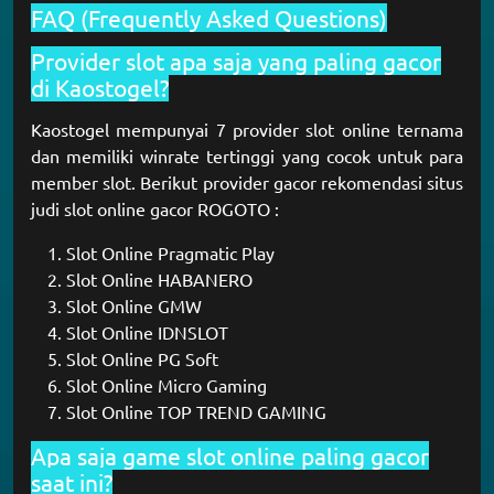
FAQ (Frequently Asked Questions)
Provider slot apa saja yang paling gacor
di Kaostogel?
Kaostogel mempunyai 7 provider slot online ternama
dan memiliki winrate tertinggi yang cocok untuk para
member slot. Berikut provider gacor rekomendasi situs
judi slot online gacor ROGOTO :
Slot Online Pragmatic Play
Slot Online HABANERO
Slot Online GMW
Slot Online IDNSLOT
Slot Online PG Soft
Slot Online Micro Gaming
Slot Online TOP TREND GAMING
Apa saja game slot online paling gacor
saat ini?