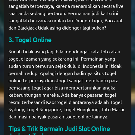
sangatlah terpercaya, karena menampilkan secara live
saat anda sedang bertaruh. Permainan judi kartu ini
sangatlah bervariasi mulai dari Dragon Tiger, Baccarat
dan Blackjack tidak asing didenger lagi bukan?
3. Togel Online
Sudah tidak asing lagi bila mendengar kata toto atau
togel di zaman yang sekarang ini. Permainan yang
sudah turun temurun sejak dulu di Indonesia ini tidak
pernah redup. Apalagi dengan hadirnya situs togel
online terpercaya kaostogel sangat membantu para
pemasang togel agar bisa mempertaruhkan angka
keberuntungan mereka. Ada banyak pasaran togel
resmi terbesar di Kaostogel diantaranya adalah Togel
Sydney, Togel Singapore, Togel Hongkong, Toto Macau
dan masih banyak pasaran togel online lainnya.
Tips & Trik Bermain Judi Slot Online