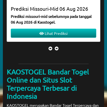
Prediksi
Missouri-Mid
06 Aug 2026
Prediksi missouri-mid sebelumnya pada tanggal
06 Aug 2026 di Kaostogel.
Lihat Prediksi
KAOSTOGEL Bandar Togel
Online dan Situs Slot
Terpercaya Terbesar di
Indonesia
KAOSTOGEL
merupakan Bandar Togel Terpercaya dan