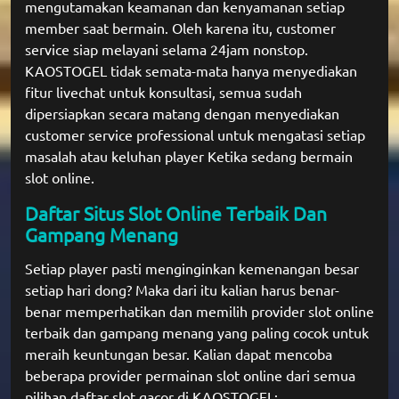
mengutamakan keamanan dan kenyamanan setiap
member saat bermain. Oleh karena itu, customer
service siap melayani selama 24jam nonstop.
KAOSTOGEL tidak semata-mata hanya menyediakan
fitur livechat untuk konsultasi, semua sudah
dipersiapkan secara matang dengan menyediakan
customer service professional untuk mengatasi setiap
masalah atau keluhan player Ketika sedang bermain
slot online.
Daftar Situs Slot Online Terbaik Dan
Gampang Menang
Setiap player pasti menginginkan kemenangan besar
setiap hari dong? Maka dari itu kalian harus benar-
benar memperhatikan dan memilih provider slot online
terbaik dan gampang menang yang paling cocok untuk
meraih keuntungan besar. Kalian dapat mencoba
beberapa provider permainan slot online dari semua
pilihan daftar slot gacor di KAOSTOGEL: