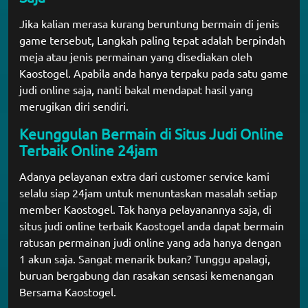
Jika kalian merasa kurang beruntung bermain di jenis
game tersebut, Langkah paling tepat adalah berpindah
meja atau jenis permainan yang disediakan oleh
Kaostogel. Apabila anda hanya terpaku pada satu game
judi online saja, nanti bakal mendapat hasil yang
merugikan diri sendiri.
Keunggulan Bermain di Situs Judi Online
Terbaik Online 24jam
Adanya pelayanan extra dari customer service kami
selalu siap 24jam untuk menuntaskan masalah setiap
member Kaostogel. Tak hanya pelayanannya saja, di
situs judi online terbaik Kaostogel anda dapat bermain
ratusan permainan judi online yang ada hanya dengan
1 akun saja. Sangat menarik bukan? Tunggu apalagi,
buruan bergabung dan rasakan sensasi kemenangan
Bersama Kaostogel.