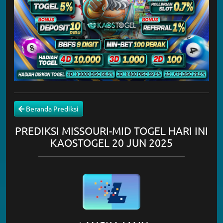
Beranda Prediksi
PREDIKSI MISSOURI-MID TOGEL HARI INI
KAOSTOGEL 20 JUN 2025