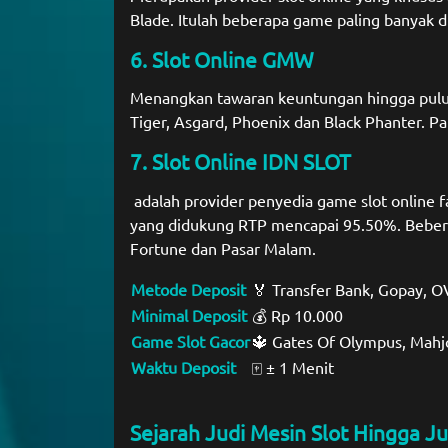
Blade. Itulah beberapa game paling banyak di
6. Slot Online GMW
Menangkan tawaran keuntungan hingga puluhan
Tiger, Asgard, Phoenix dan Black Phanter.
7. Slot Online IDN SLOT
adalah provider penyedia game slot online f
yang didukung RTP mencapai 95.50%. Bebera
Fortune dan Pasar Malam.
Metode Deposit
🏅 Transfer Bank, Gopay, O
Minimal Deposit
💰 Rp 10.000
Game Slot Gacor
🔱 Gates Of Olympus, Mahj
Waktu Deposit
🀄️ ± 1 Menit
Sejarah Judi Mesin Slot Hingga Ju