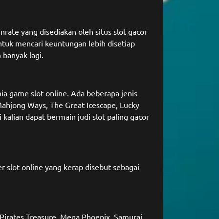
nrate yang disediakan oleh situs slot gacor
ntuk mencari keuntungan lebih disetiap
 banyak lagi.
ia game slot online. Ada beberapa jenis
 Mahjong Ways, The Great Icescape, Lucky
kalian dapat bermain judi slot paling gacor
 slot online yang kerap disebut sebagai
 Pirates Treasure, Mega Phoenix, Samurai