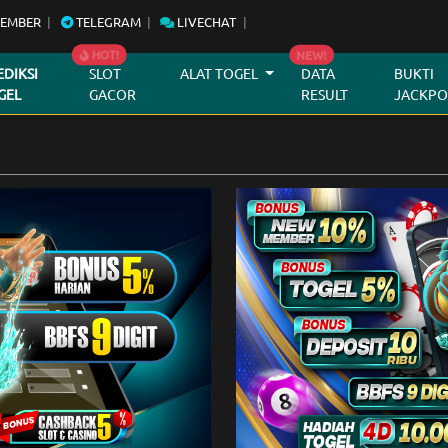
MEMBER
TELEGRAM
LIVECHAT
HOT!
NEW!
EDIKSI
SLOT
ALAT TOGEL
DATA
BUKTI
GEL
GACOR
RESULT
JACKPO