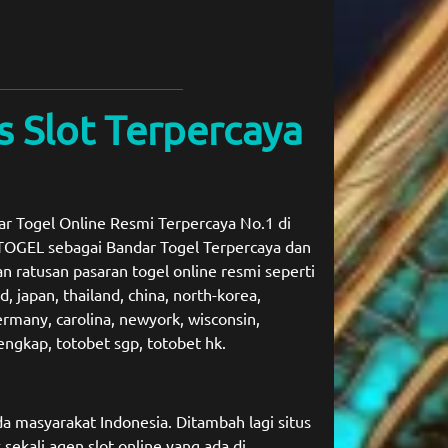
 Slot Terpercaya
r Togel Online Resmi Terpercaya No.1 di
STOGEL sebagai Bandar Togel Terpercaya dan
 ratusan pasaran togel online resmi seperti
, japan, thailand, china, north-korea,
ermany, carolina, newyork, wisconsin,
engkap, totobet sgp, totobet hk.
da masyarakat Indonesia. Ditambah lagi situs
sekali agen slot online yang ada di