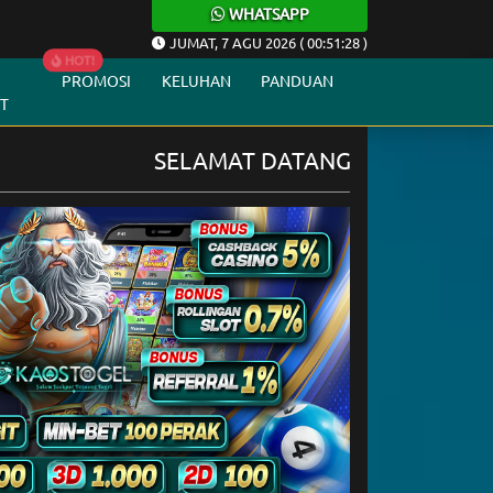
WHATSAPP
JUMAT
, 7 AGU 2026
(
00
:
51
:
30
)
HOT!
PROMOSI
KELUHAN
PANDUAN
T
SELAMAT DATANG DI KAOSTOGEL B