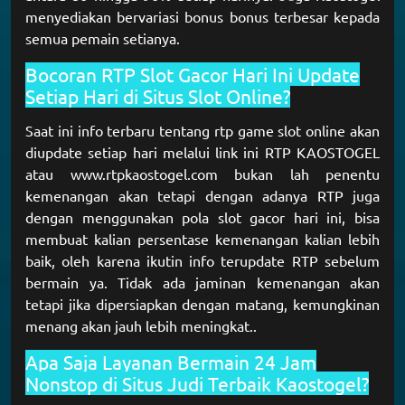
menyediakan bervariasi bonus bonus terbesar kepada
semua pemain setianya.
Bocoran RTP Slot Gacor Hari Ini Update
Setiap Hari di Situs Slot Online?
Saat ini info terbaru tentang rtp game slot online akan
diupdate setiap hari melalui link ini RTP KAOSTOGEL
atau www.rtpkaostogel.com bukan lah penentu
kemenangan akan tetapi dengan adanya RTP juga
dengan menggunakan pola slot gacor hari ini, bisa
membuat kalian persentase kemenangan kalian lebih
baik, oleh karena ikutin info terupdate RTP sebelum
bermain ya. Tidak ada jaminan kemenangan akan
tetapi jika dipersiapkan dengan matang, kemungkinan
menang akan jauh lebih meningkat..
Aра Sаjа Layanan Bermain 24 Jam
Nonstop di Situs Judi Terbaik Kaostogel?