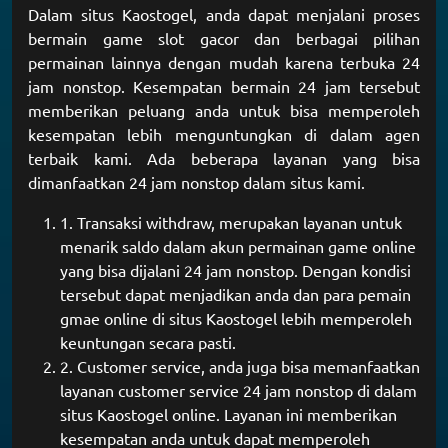
Dalam situs Kaostogel, anda dapat menjalani proses
bermain game slot gacor dan berbagai pilihan
permainan lainnya dengan mudah karena terbuka 24
jam nonstop. Kesempatan bermain 24 jam tersebut
memberikan peluang anda untuk bisa memperoleh
kesempatan lebih menguntungkan di dalam agen
terbaik kami. Ada beberapa layanan yang bisa
dimanfaatkan 24 jam nonstop dalam situs kami.
1. Transaksi withdraw, merupakan layanan untuk
menarik saldo dalam akun permainan game online
yang bisa dijalani 24 jam nonstop. Dengan kondisi
tersebut dapat menjadikan anda dan para pemain
gmae online di situs Kaostogel lebih memperoleh
keuntungan secara pasti.
2. Customer service, anda juga bisa memanfaatkan
layanan customer service 24 jam nonstop di dalam
situs Kaostogel online. Layanan ini memberikan
kesempatan anda untuk dapat memperoleh