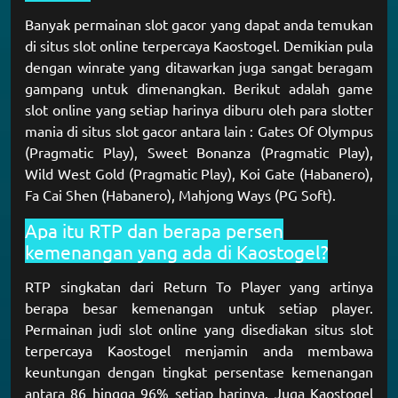
Banyak permainan slot gacor yang dapat anda temukan
di situs slot online terpercaya Kaostogel. Demikian pula
dengan winrate yang ditawarkan juga sangat beragam
gampang untuk dimenangkan. Berikut adalah game
slot online yang setiap harinya diburu oleh para slotter
mania di situs slot gacor antara lain : Gates Of Olympus
(Pragmatic Play), Sweet Bonanza (Pragmatic Play),
Wild West Gold (Pragmatic Play), Koi Gate (Habanero),
Fa Cai Shen (Habanero), Mahjong Ways (PG Soft).
Apa itu RTP dan berapa persen
kemenangan yang ada di Kaostogel?
RTP singkatan dari Return To Player yang artinya
berapa besar kemenangan untuk setiap player.
Permainan judi slot online yang disediakan situs slot
terpercaya Kaostogel menjamin anda membawa
keuntungan dengan tingkat persentase kemenangan
antara 86 hingga 96% setiap harinya. Juga Kaostogel