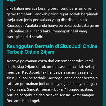
Jika kalian merasa kurang beruntung bermain di jenis
game tersebut, Langkah paling tepat adalah berpindah
meja atau jenis permainan yang disediakan oleh
Kaostogel. Apabila anda hanya terpaku pada satu game
judi online saja, nanti bakal mendapat hasil yang
merugikan diri sendiri.
Keunggulan Bermain di Situs Judi Online
Terbaik Online 24jam
Adanya pelayanan extra dari customer service kami
selalu siap 24jam untuk menuntaskan masalah setiap
member Kaostogel. Tak hanya pelayanannya saja, di
situs judi online terbaik Kaostogel anda dapat bermain
ratusan permainan judi online yang ada hanya dengan
1 akun saja. Sangat menarik bukan? Tunggu apalagi,
buruan bergabung dan rasakan sensasi kemenangan
Bersama Kaostogel.