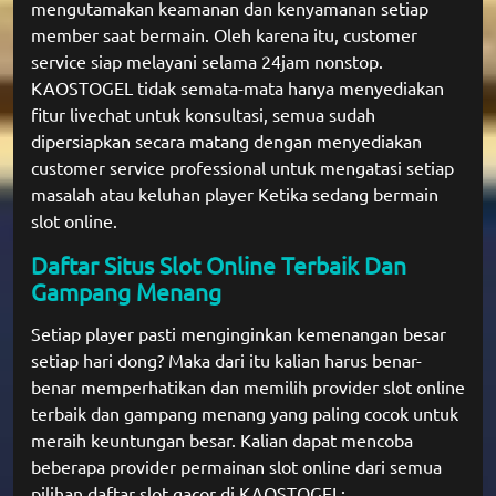
mengutamakan keamanan dan kenyamanan setiap
member saat bermain. Oleh karena itu, customer
service siap melayani selama 24jam nonstop.
KAOSTOGEL tidak semata-mata hanya menyediakan
fitur livechat untuk konsultasi, semua sudah
dipersiapkan secara matang dengan menyediakan
customer service professional untuk mengatasi setiap
masalah atau keluhan player Ketika sedang bermain
slot online.
Daftar Situs Slot Online Terbaik Dan
Gampang Menang
Setiap player pasti menginginkan kemenangan besar
setiap hari dong? Maka dari itu kalian harus benar-
benar memperhatikan dan memilih provider slot online
terbaik dan gampang menang yang paling cocok untuk
meraih keuntungan besar. Kalian dapat mencoba
beberapa provider permainan slot online dari semua
pilihan daftar slot gacor di KAOSTOGEL: