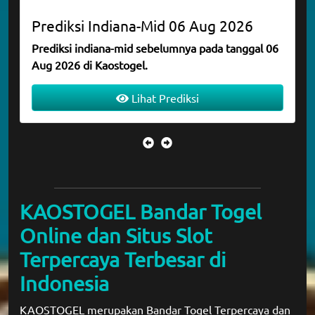
Prediksi
Indiana-Mid
06 Aug 2026
Prediksi indiana-mid sebelumnya pada tanggal 06
Aug 2026 di Kaostogel.
Lihat Prediksi
KAOSTOGEL Bandar Togel
Online dan Situs Slot
Terpercaya Terbesar di
Indonesia
KAOSTOGEL
merupakan Bandar Togel Terpercaya dan