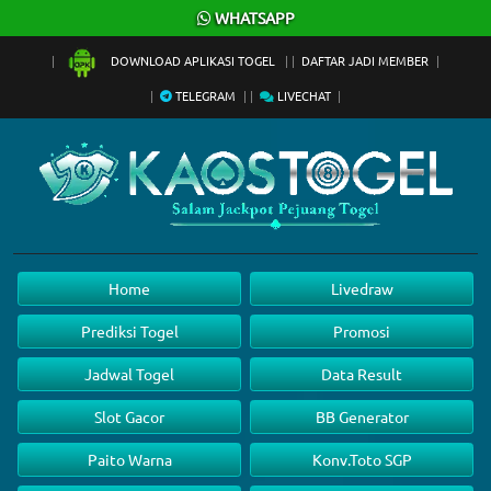
×
WHATSAPP
DOWNLOAD APLIKASI TOGEL
DAFTAR JADI MEMBER
TELEGRAM
LIVECHAT
Home
Livedraw
Prediksi Togel
Promosi
Jadwal Togel
Data Result
Slot Gacor
BB Generator
Paito Warna
Konv.Toto SGP