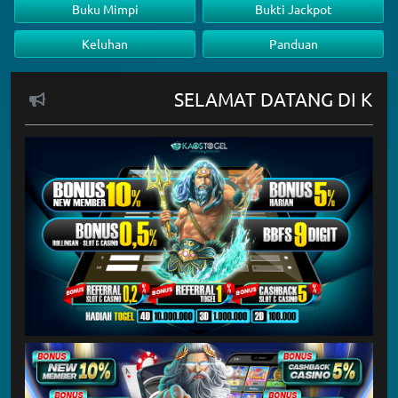
Buku Mimpi
Bukti Jackpot
Keluhan
Panduan
SELAMAT DATANG DI KAOSTO