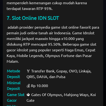
memperoleh kemenangan cukup mudah karena
terdapat tawaran RTP 95%.
7. Slot Online IDN SLOT
adalah provider penyedia game slot online favorit para
pemain judi online tanah air Indonesia. Game Idnslot
memiliki jackpot maxwin hingga x10.000 yang
didukung RTP mencapai 95.50%. Beberapa game slot
gacor idnslot yang populer seperti Naga Emas, Cepat
Kaya, Mobile Legends, Olympus Fortune dan Pasar
Malam.
Metode
🏅 Transfer Bank, Gopay, OVO, Linkaja,
Deposit
QRIS, DANA, dan Pulsa
Minimal
💰 Rp 10.000
Deposit
Game Slot
🔱 Gates Of Olympus, Mahjong Ways, Koi
Gacor
Gate