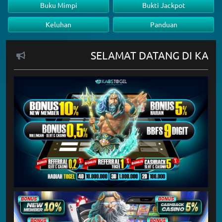
Buku Mimpi
Bukti Jackpot
Keluhan
Panduan
SELAMAT DATANG DI KAOSTOG