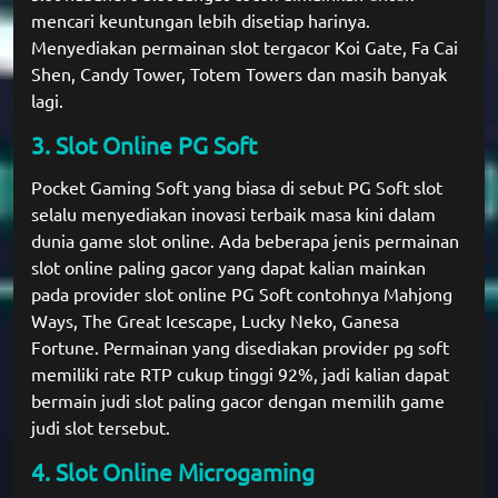
mencari keuntungan lebih disetiap harinya.
Menyediakan permainan slot tergacor Koi Gate, Fa Cai
Shen, Candy Tower, Totem Towers dan masih banyak
lagi.
3. Slot Online PG Soft
Pocket Gaming Soft yang biasa di sebut PG Soft slot
selalu menyediakan inovasi terbaik masa kini dalam
dunia game slot online. Ada beberapa jenis permainan
slot online paling gacor yang dapat kalian mainkan
pada provider slot online PG Soft contohnya Mahjong
Ways, The Great Icescape, Lucky Neko, Ganesa
Fortune. Permainan yang disediakan provider pg soft
memiliki rate RTP cukup tinggi 92%, jadi kalian dapat
bermain judi slot paling gacor dengan memilih game
judi slot tersebut.
4. Slot Online Microgaming