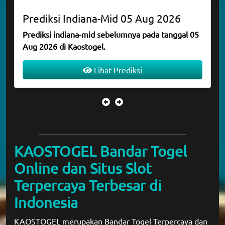
Prediksi
Indiana-Mid
05 Aug 2026
Prediksi indiana-mid sebelumnya pada tanggal 05
Aug 2026 di Kaostogel.
Lihat Prediksi
KAOSTOGEL Bandar Togel
Online dan Situs Slot
Terpercaya Terbesar di
Indonesia
KAOSTOGEL
merupakan Bandar Togel Terpercaya dan