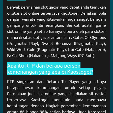
Banyak permainan slot gacor yang dapat anda temukan
di situs slot online terpercaya Kaostogel. Demikian pula
dengan winrate yang ditawarkan juga sangat beragam
gampang untuk dimenangkan. Berikut adalah game
slot online yang setiap harinya diburu oleh para slotter
mania di situs slot gacor antara lain : Gates Of Olympus
(Pragmatic Play), Sweet Bonanza (Pragmatic Play),
Wild West Gold (Pragmatic Play), Koi Gate (Habanero),
Fa Cai Shen (Habanero), Mahjong Ways (PG Soft).
Apa itu RTP dan berapa persen
kemenangan yang ada di Kaostogel?
RTP singkatan dari Return To Player yang artinya
berapa besar kemenangan untuk setiap player.
Permainan judi slot online yang disediakan situs slot
terpercaya Kaostogel menjamin anda membawa
keuntungan dengan tingkat persentase kemenangan
antara 86 hingga 96% setiap harinya. Juga Kaostogel