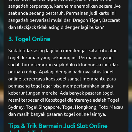
sangatlah terpercaya, karena menampilkan secara live
saat anda sedang bertaruh. Permainan judi kartu ini
sangatlah bervariasi mulai dari Dragon Tiger, Baccarat
dan Blackjack tidak asing didenger lagi bukan?
3. Togel Online
Sudah tidak asing lagi bila mendengar kata toto atau
togel di zaman yang sekarang ini. Permainan yang
sudah turun temurun sejak dulu di Indonesia ini tidak
pernah redup. Apalagi dengan hadirnya situs togel
online terpercaya kaostogel sangat membantu para
pemasang togel agar bisa mempertaruhkan angka
keberuntungan mereka. Ada banyak pasaran togel
resmi terbesar di Kaostogel diantaranya adalah Togel
Sydney, Togel Singapore, Togel Hongkong, Toto Macau
dan masih banyak pasaran togel online lainnya.
Tips & Trik Bermain Judi Slot Online