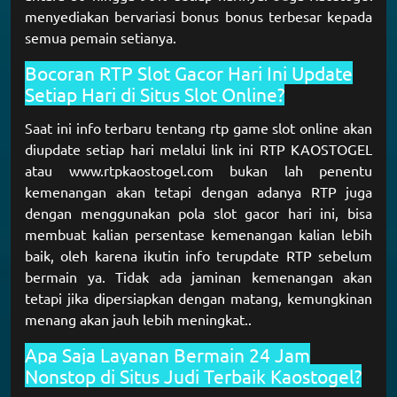
menyediakan bervariasi bonus bonus terbesar kepada
semua pemain setianya.
Bocoran RTP Slot Gacor Hari Ini Update
Setiap Hari di Situs Slot Online?
Saat ini info terbaru tentang rtp game slot online akan
diupdate setiap hari melalui link ini RTP KAOSTOGEL
atau www.rtpkaostogel.com bukan lah penentu
kemenangan akan tetapi dengan adanya RTP juga
dengan menggunakan pola slot gacor hari ini, bisa
membuat kalian persentase kemenangan kalian lebih
baik, oleh karena ikutin info terupdate RTP sebelum
bermain ya. Tidak ada jaminan kemenangan akan
tetapi jika dipersiapkan dengan matang, kemungkinan
menang akan jauh lebih meningkat..
Aра Sаjа Layanan Bermain 24 Jam
Nonstop di Situs Judi Terbaik Kaostogel?