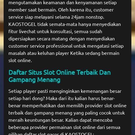
mengutamakan keamanan dan kenyamanan setiap
member saat bermain. Oleh karena itu, customer
service siap melayani selama 24jam nonstop.
KAOSTOGEL tidak semata-mata hanya menyediakan
fitur livechat untuk konsultasi, semua sudah
dipersiapkan secara matang dengan menyediakan
customer service professional untuk mengatasi setiap
masalah atau keluhan player Ketika sedang bermain
slot online.
Daftar Situs Slot Online Terbaik Dan
Gampang Menang
Setiap player pasti menginginkan kemenangan besar
setiap hari dong? Maka dari itu kalian harus benar-
benar memperhatikan dan memilih provider slot online
terbaik dan gampang menang yang paling cocok untuk
meraih keuntungan besar. Kalian dapat mencoba
beberapa provider permainan slot online dari semua
pilihan daftar slot gacor di KAOSTOGEL: