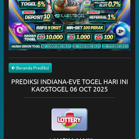
Beranda Prediksi
PREDIKSI INDIANA-EVE TOGEL HARI INI
KAOSTOGEL 06 OCT 2025