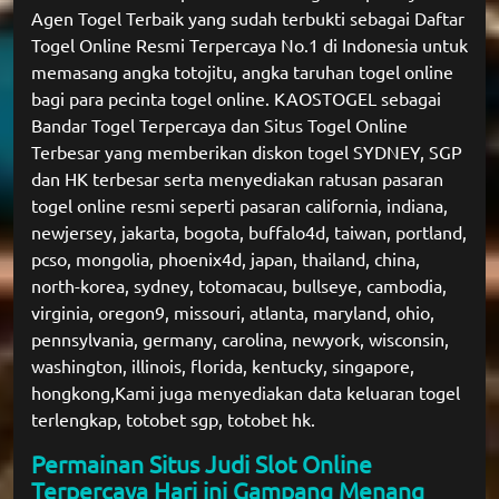
Agen Togel Terbaik yang sudah terbukti sebagai Daftar
Togel Online Resmi Terpercaya No.1 di Indonesia untuk
memasang angka totojitu, angka taruhan togel online
bagi para pecinta togel online. KAOSTOGEL sebagai
Bandar Togel Terpercaya dan Situs Togel Online
Terbesar yang memberikan diskon togel SYDNEY, SGP
dan HK terbesar serta menyediakan ratusan pasaran
togel online resmi seperti pasaran california, indiana,
newjersey, jakarta, bogota, buffalo4d, taiwan, portland,
pcso, mongolia, phoenix4d, japan, thailand, china,
north-korea, sydney, totomacau, bullseye, cambodia,
virginia, oregon9, missouri, atlanta, maryland, ohio,
pennsylvania, germany, carolina, newyork, wisconsin,
washington, illinois, florida, kentucky, singapore,
hongkong,Kami juga menyediakan data keluaran togel
terlengkap, totobet sgp, totobet hk.
Permainan Situs Judi Slot Online
Terpercaya Hari ini Gampang Menang