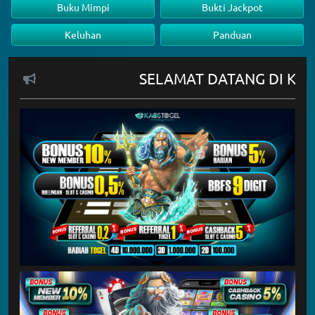
Buku Mimpi
Bukti Jackpot
Keluhan
Panduan
SELAMAT DATANG DI KAOSTO