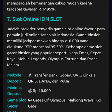
memperoleh kemenangan cukup mudah karena
terdapat tawaran RTP 95%.
7. Slot Online IDN SLOT
adalah provider penyedia game slot online favorit para
pemain judi online tanah air Indonesia. Game Idnslot
memiliki jackpot maxwin hingga x10.000 yang
didukung RTP mencapai 95.50%. Beberapa game slot
gacor idnslot yang populer seperti Naga Emas, Cepat
Kaya, Mobile Legends, Olympus Fortune dan Pasar
Malam.
Metode
🏅 Transfer Bank, Gopay, OVO, Linkaja,
Deposit
QRIS, DANA, dan Pulsa
Minimal
💰 Rp 10.000
Deposit
Game Slot
🔱 Gates Of Olympus, Mahjong Ways, Koi
Gacor
Gate