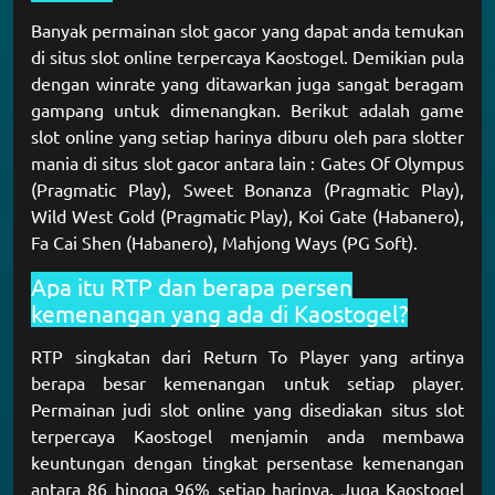
Banyak permainan slot gacor yang dapat anda temukan
di situs slot online terpercaya Kaostogel. Demikian pula
dengan winrate yang ditawarkan juga sangat beragam
gampang untuk dimenangkan. Berikut adalah game
slot online yang setiap harinya diburu oleh para slotter
mania di situs slot gacor antara lain : Gates Of Olympus
(Pragmatic Play), Sweet Bonanza (Pragmatic Play),
Wild West Gold (Pragmatic Play), Koi Gate (Habanero),
Fa Cai Shen (Habanero), Mahjong Ways (PG Soft).
Apa itu RTP dan berapa persen
kemenangan yang ada di Kaostogel?
RTP singkatan dari Return To Player yang artinya
berapa besar kemenangan untuk setiap player.
Permainan judi slot online yang disediakan situs slot
terpercaya Kaostogel menjamin anda membawa
keuntungan dengan tingkat persentase kemenangan
antara 86 hingga 96% setiap harinya. Juga Kaostogel