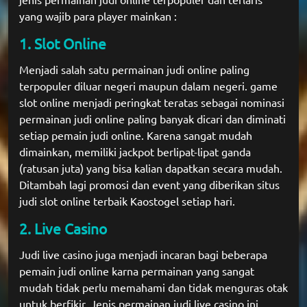
yang wajib para player mainkan :
1. Slot Online
Menjadi salah satu permainan judi online paling
terpopuler diluar negeri maupun dalam negeri. game
slot online menjadi peringkat teratas sebagai nominasi
permainan judi online paling banyak dicari dan diminati
setiap pemain judi online. Karena sangat mudah
dimainkan, memiliki jackpot berlipat-lipat ganda
(ratusan juta) yang bisa kalian dapatkan secara mudah.
Ditambah lagi promosi dan event yang diberikan situs
judi slot online terbaik Kaostogel setiap hari.
2. Live Casino
Judi live casino juga menjadi incaran bagi beberapa
pemain judi online karna permainan yang sangat
mudah tidak perlu memahami dan tidak menguras otak
untuk berfikir. Jenis permainan judi live casino ini