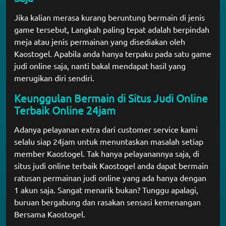
Jika kalian merasa kurang beruntung bermain di jenis
game tersebut, Langkah paling tepat adalah berpindah
meja atau jenis permainan yang disediakan oleh
Kaostogel. Apabila anda hanya terpaku pada satu game
judi online saja, nanti bakal mendapat hasil yang
merugikan diri sendiri.
Keunggulan Bermain di Situs Judi Online
Terbaik Online 24jam
Adanya pelayanan extra dari customer service kami
selalu siap 24jam untuk menuntaskan masalah setiap
member Kaostogel. Tak hanya pelayanannya saja, di
situs judi online terbaik Kaostogel anda dapat bermain
ratusan permainan judi online yang ada hanya dengan
1 akun saja. Sangat menarik bukan? Tunggu apalagi,
buruan bergabung dan rasakan sensasi kemenangan
Bersama Kaostogel.