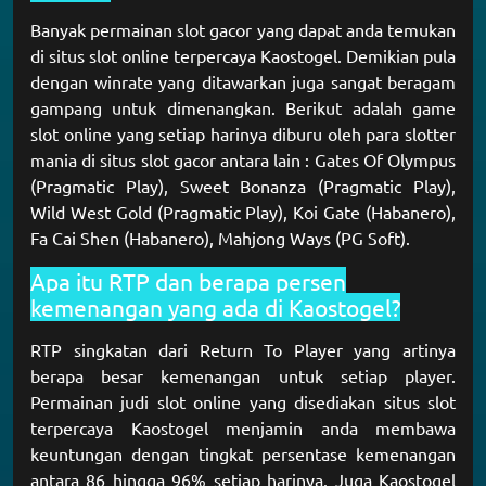
Banyak permainan slot gacor yang dapat anda temukan
di situs slot online terpercaya Kaostogel. Demikian pula
dengan winrate yang ditawarkan juga sangat beragam
gampang untuk dimenangkan. Berikut adalah game
slot online yang setiap harinya diburu oleh para slotter
mania di situs slot gacor antara lain : Gates Of Olympus
(Pragmatic Play), Sweet Bonanza (Pragmatic Play),
Wild West Gold (Pragmatic Play), Koi Gate (Habanero),
Fa Cai Shen (Habanero), Mahjong Ways (PG Soft).
Apa itu RTP dan berapa persen
kemenangan yang ada di Kaostogel?
RTP singkatan dari Return To Player yang artinya
berapa besar kemenangan untuk setiap player.
Permainan judi slot online yang disediakan situs slot
terpercaya Kaostogel menjamin anda membawa
keuntungan dengan tingkat persentase kemenangan
antara 86 hingga 96% setiap harinya. Juga Kaostogel