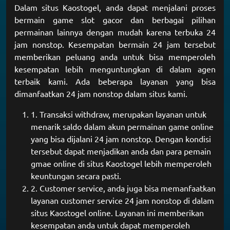
Dalam situs Kaostogel, anda dapat menjalani proses
bermain game slot gacor dan berbagai pilihan
permainan lainnya dengan mudah karena terbuka 24
jam nonstop. Kesempatan bermain 24 jam tersebut
memberikan peluang anda untuk bisa memperoleh
kesempatan lebih menguntungkan di dalam agen
terbaik kami. Ada beberapa layanan yang bisa
dimanfaatkan 24 jam nonstop dalam situs kami.
1. Transaksi withdraw, merupakan layanan untuk
menarik saldo dalam akun permainan game online
yang bisa dijalani 24 jam nonstop. Dengan kondisi
tersebut dapat menjadikan anda dan para pemain
gmae online di situs Kaostogel lebih memperoleh
keuntungan secara pasti.
2. Customer service, anda juga bisa memanfaatkan
layanan customer service 24 jam nonstop di dalam
situs Kaostogel online. Layanan ini memberikan
kesempatan anda untuk dapat memperoleh