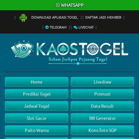
×
WHATSAPP
DOWNLOAD APLIKASI TOGEL
DAFTAR JADI MEMBER
TELEGRAM
LIVECHAT
Home
Livedraw
Prediksi Togel
Promosi
Jadwal Togel
Data Result
Slot Gacor
BB Generator
Paito Warna
Konv.Toto SGP