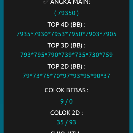
✅ ANGKA MAIN:
( 79350 )
TOP 4D (BB) :
7935*7930*7953*7950*7903*7905
TOP 3D (BB) :
793*795*790*739*735*730*759
TOP 2D (BB) :
79*73*75*70*97*93*95*90*37
COLOK BEBAS :
9 / 0
COLOK 2D :
35 / 93