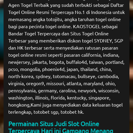
Agen Togel Terbaik yang sudah terbukti sebagai Daftar
Togel Online Resmi Terpercaya No.1 di Indonesia untuk
memasang angka totojitu, angka taruhan togel online
bagi para pecinta togel online. KAOSTOGEL sebagai
Bandar Togel Terpercaya dan Situs Togel Online
Terbesar yang memberikan diskon togel SYDNEY, SGP
dan HK terbesar serta menyediakan ratusan pasaran
togel online resmi seperti pasaran california, indiana,
newjersey, jakarta, bogota, buffalo4d, taiwan, portland,
pcso, mongolia, phoenix4d, japan, thailand, china,
north-korea, sydney, totomacau, bullseye, cambodia,
virginia, oregon9, missouri, atlanta, maryland, ohio,
pennsylvania, germany, carolina, newyork, wisconsin,
washington, illinois, florida, kentucky, singapore,
hongkong,Kami juga menyediakan data keluaran togel
terlengkap, totobet sgp, totobet hk.
Permainan Situs Judi Slot Online
Terpercaya Hari ini Gampang Menang