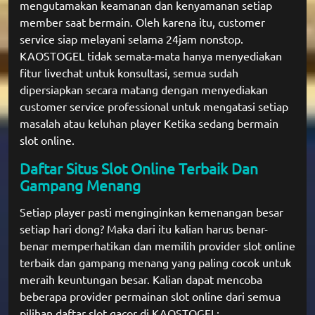
mengutamakan keamanan dan kenyamanan setiap
member saat bermain. Oleh karena itu, customer
service siap melayani selama 24jam nonstop.
KAOSTOGEL tidak semata-mata hanya menyediakan
fitur livechat untuk konsultasi, semua sudah
dipersiapkan secara matang dengan menyediakan
customer service professional untuk mengatasi setiap
masalah atau keluhan player Ketika sedang bermain
slot online.
Daftar Situs Slot Online Terbaik Dan
Gampang Menang
Setiap player pasti menginginkan kemenangan besar
setiap hari dong? Maka dari itu kalian harus benar-
benar memperhatikan dan memilih provider slot online
terbaik dan gampang menang yang paling cocok untuk
meraih keuntungan besar. Kalian dapat mencoba
beberapa provider permainan slot online dari semua
pilihan daftar slot gacor di KAOSTOGEL: