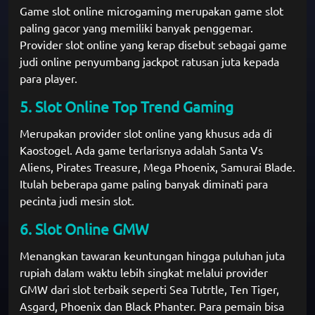
Game slot online microgaming merupakan game slot
paling gacor yang memiliki banyak penggemar.
Provider slot online yang kerap disebut sebagai game
judi online penyumbang jackpot ratusan juta kepada
para player.
5. Slot Online Top Trend Gaming
Merupakan provider slot online yang khusus ada di
Kaostogel. Ada game terlarisnya adalah Santa Vs
Aliens, Pirates Treasure, Mega Phoenix, Samurai Blade.
Itulah beberapa game paling banyak diminati para
pecinta judi mesin slot.
6. Slot Online GMW
Menangkan tawaran keuntungan hingga puluhan juta
rupiah dalam waktu lebih singkat melalui provider
GMW dari slot terbaik seperti Sea Tutrtle, Ten Tiger,
Asgard, Phoenix dan Black Phanter. Para pemain bisa