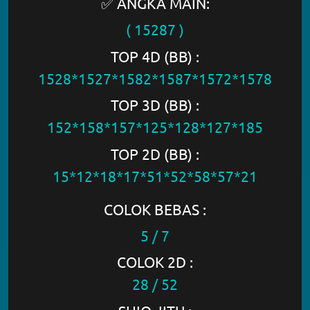
✅ ANGKA MAIN:
( 15287 )
TOP 4D (BB) :
1528*1527*1582*1587*1572*1578
TOP 3D (BB) :
152*158*157*125*128*127*185
TOP 2D (BB) :
15*12*18*17*51*52*58*57*21
COLOK BEBAS :
5 / 7
COLOK 2D :
28 / 52