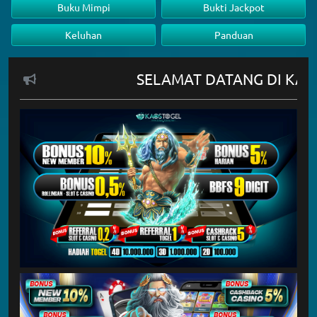
Buku Mimpi
Bukti Jackpot
Keluhan
Panduan
SELAMAT DATANG DI KAOSTO