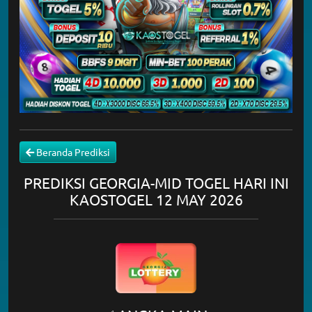
Beranda Prediksi
PREDIKSI GEORGIA-MID TOGEL HARI INI
KAOSTOGEL 12 MAY 2026