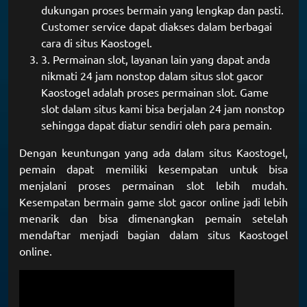
dukungan proses bermain yang lengkap dan pasti.
Customer service dapat diakses dalam berbagai
cara di situs Kaostogel.
3. Permainan slot, layanan lain yang dapat anda
nikmati 24 jam nonstop dalam situs slot gacor
Kaostogel adalah proses permainan slot. Game
slot dalam situs kami bisa berjalan 24 jam nonstop
sehingga dapat diatur sendiri oleh para pemain.
Dengan keuntungan yang ada dalam situs Kaostogel,
pemain dapat memiliki kesempatan untuk bisa
menjalani proses permainan slot lebih mudah.
Kesempatan bermain game slot gacor online jadi lebih
menarik dan bisa dimenangkan pemain setelah
mendaftar menjadi bagian dalam situs Kaostogel
online.