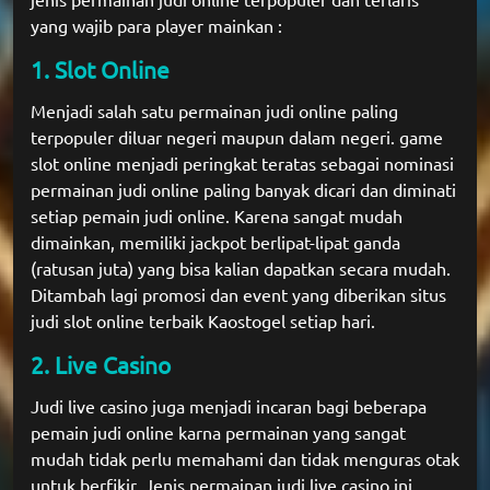
yang wajib para player mainkan :
1. Slot Online
Menjadi salah satu permainan judi online paling
terpopuler diluar negeri maupun dalam negeri. game
slot online menjadi peringkat teratas sebagai nominasi
permainan judi online paling banyak dicari dan diminati
setiap pemain judi online. Karena sangat mudah
dimainkan, memiliki jackpot berlipat-lipat ganda
(ratusan juta) yang bisa kalian dapatkan secara mudah.
Ditambah lagi promosi dan event yang diberikan situs
judi slot online terbaik Kaostogel setiap hari.
2. Live Casino
Judi live casino juga menjadi incaran bagi beberapa
pemain judi online karna permainan yang sangat
mudah tidak perlu memahami dan tidak menguras otak
untuk berfikir. Jenis permainan judi live casino ini