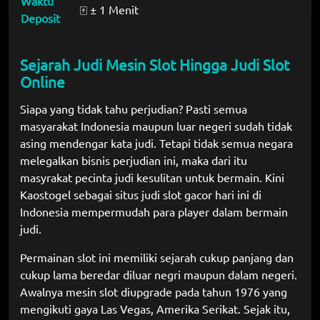
Waktu
🀄️ ± 1 Menit
Deposit
Sejarah Judi Mesin Slot Hingga Judi Slot
Online
Siapa yang tidak tahu perjudian? Pasti semua
masyarakat Indonesia maupun luar negeri sudah tidak
asing mendengar kata judi. Tetapi tidak semua negara
melegalkan bisnis perjudian ini, maka dari itu
masyrakat pecinta judi kesulitan untuk bermain. Kini
Kaostogel sebagai situs judi slot gacor hari ini di
Indonesia mempermudah para player dalam bermain
judi.
Permainan slot ini memiliki sejarah cukup panjang dan
cukup lama beredar diluar negri maupun dalam negeri.
Awalnya mesin slot diupgrade pada tahun 1976 yang
mengikuti gaya Las Vegas, Amerika Serikat. Sejak itu,