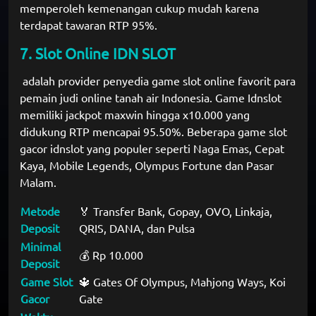
memperoleh kemenangan cukup mudah karena
terdapat tawaran RTP 95%.
7. Slot Online IDN SLOT
adalah provider penyedia game slot online favorit para
pemain judi online tanah air Indonesia. Game Idnslot
memiliki jackpot maxwin hingga x10.000 yang
didukung RTP mencapai 95.50%. Beberapa game slot
gacor idnslot yang populer seperti Naga Emas, Cepat
Kaya, Mobile Legends, Olympus Fortune dan Pasar
Malam.
Metode
🏅 Transfer Bank, Gopay, OVO, Linkaja,
Deposit
QRIS, DANA, dan Pulsa
Minimal
💰 Rp 10.000
Deposit
Game Slot
🔱 Gates Of Olympus, Mahjong Ways, Koi
Gacor
Gate