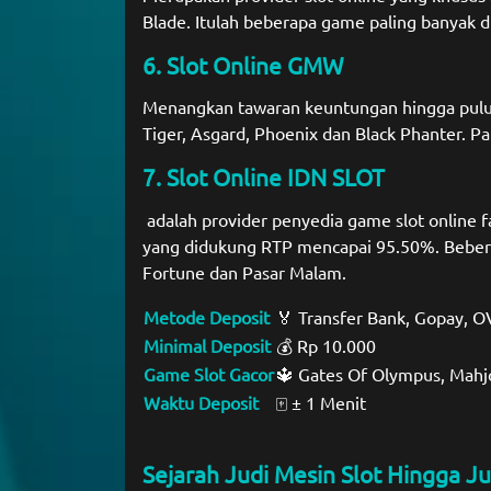
Blade. Itulah beberapa game paling banyak di
6. Slot Online GMW
Menangkan tawaran keuntungan hingga puluhan
Tiger, Asgard, Phoenix dan Black Phanter.
7. Slot Online IDN SLOT
adalah provider penyedia game slot online f
yang didukung RTP mencapai 95.50%. Bebera
Fortune dan Pasar Malam.
Metode Deposit
🏅 Transfer Bank, Gopay, O
Minimal Deposit
💰 Rp 10.000
Game Slot Gacor
🔱 Gates Of Olympus, Mahj
Waktu Deposit
🀄️ ± 1 Menit
Sejarah Judi Mesin Slot Hingga Ju