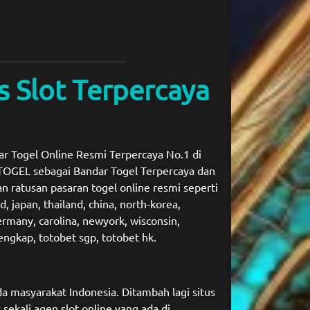
 Slot Terpercaya
r Togel Online Resmi Terpercaya No.1 di
STOGEL sebagai Bandar Togel Terpercaya dan
 ratusan pasaran togel online resmi seperti
, japan, thailand, china, north-korea,
ermany, carolina, newyork, wisconsin,
engkap, totobet sgp, totobet hk.
da masyarakat Indonesia. Ditambah lagi situs
sekali agen slot online yang ada di