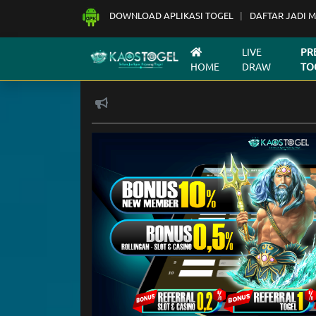
DOWNLOAD APLIKASI TOGEL
DAFTAR JADI 
LIVE
PR
HOME
DRAW
TO