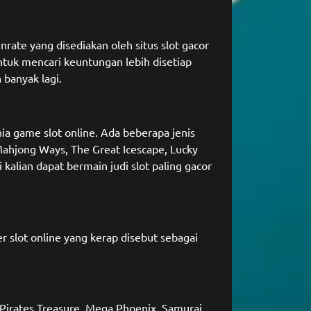
nrate yang disediakan oleh situs slot gacor
ntuk mencari keuntungan lebih disetiap
 banyak lagi.
ia game slot online. Ada beberapa jenis
 Mahjong Ways, The Great Icescape, Lucky
kalian dapat bermain judi slot paling gacor
 slot online yang kerap disebut sebagai
 Pirates Treasure, Mega Phoenix, Samurai