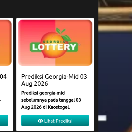
04
Prediksi
Georgia-Mid
03
Prediksi
Ge
Aug 2026
Aug 2026
Prediksi georgia-mid
Prediksi geor
4
sebelumnya pada tanggal 03
sebelumnya pa
Aug 2026 di Kaostogel.
Aug 2026 di K
Lihat Prediksi
Liha