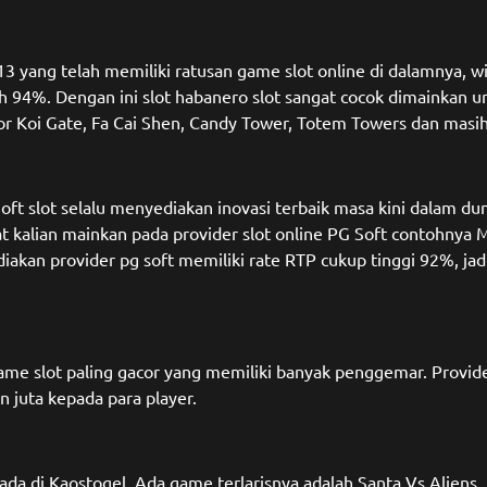
13 yang telah memiliki ratusan game slot online di dalamnya, wi
ah 94%. Dengan ini slot habanero slot sangat cocok dimainkan u
r Koi Gate, Fa Cai Shen, Candy Tower, Totem Towers dan masih
ft slot selalu menyediakan inovasi terbaik masa kini dalam dun
at kalian mainkan pada provider slot online PG Soft contohnya
kan provider pg soft memiliki rate RTP cukup tinggi 92%, jadi 
e slot paling gacor yang memiliki banyak penggemar. Provider
 juta kepada para player.
ada di Kaostogel. Ada game terlarisnya adalah Santa Vs Aliens,