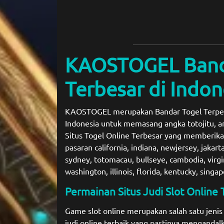
KAOSTOGEL Bandar
Terbesar di Indon
KAOSTOGEL
merupakan Bandar Togel Terperc
Indonesia untuk memasang angka totojitu, a
Situs Togel Online Terbesar yang memberika
pasaran california, indiana, newjersey, jakart
sydney, totomacau, bullseye, cambodia, virgi
washington, illinois, florida, kentucky, sin
Permainan Situs Judi Slot Online
Game slot online merupakan salah satu jenis 
judi online terbaik yang pastinya mengandal