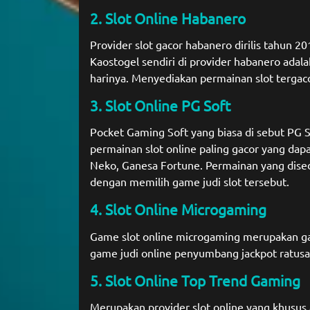
2. Slot Online Habanero
Provider slot gacor habanero dirilis tahun 20
Kaostogel sendiri di provider habanero adal
harinya. Menyediakan permainan slot tergaco
3. Slot Online PG Soft
Pocket Gaming Soft yang biasa di sebut PG So
permainan slot online paling gacor yang dap
Neko, Ganesa Fortune. Permainan yang disedia
dengan memilih game judi slot tersebut.
4. Slot Online Microgaming
Game slot online microgaming merupakan gam
game judi online penyumbang jackpot ratusan
5. Slot Online Top Trend Gaming
Merupakan provider slot online yang khusus 