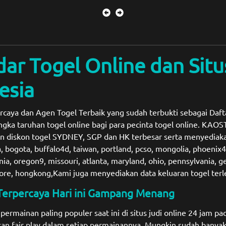
 Togel Online dan Situs
esia
aya dan Agen Togel Terbaik yang sudah terbukti sebagai Dafta
ngka taruhan togel online bagi para pecinta togel online. KAO
n diskon togel SYDNEY, SGP dan HK terbesar serta menyediakan
a, bogota, buffalo4d, taiwan, portland, pcso, mongolia, phoenix4d
nia, oregon9, missouri, atlanta, maryland, ohio, pennsylvania, g
gapore, hongkong,Kami juga menyediakan data keluaran togel terl
 Terpercaya Hari ini Gampang Menang
permainan paling populer saat ini di situs judi online 24 jam pa
kan fair play dalam setiap permainannya. Mungkin sudah banyak 