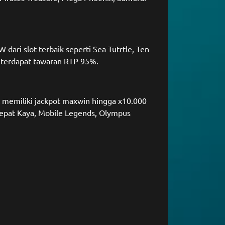
ari slot terbaik seperti Sea Tutrtle, Ten
 terdapat tawaran RTP 95%.
ot memiliki jackpot maxwin hingga x10.000
Cepat Kaya, Mobile Legends, Olympus