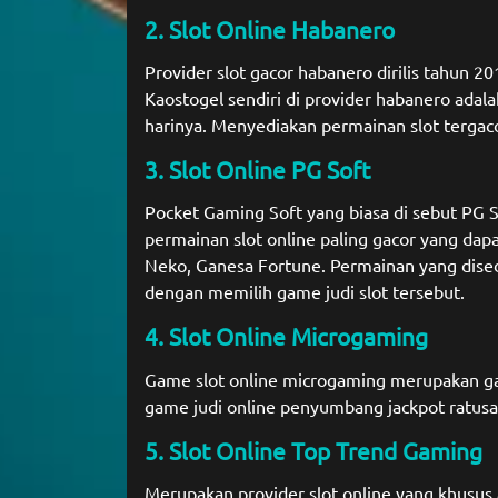
2. Slot Online Habanero
Provider slot gacor habanero dirilis tahun 20
Kaostogel sendiri di provider habanero adal
harinya. Menyediakan permainan slot tergaco
3. Slot Online PG Soft
Pocket Gaming Soft yang biasa di sebut PG So
permainan slot online paling gacor yang dap
Neko, Ganesa Fortune. Permainan yang disedia
dengan memilih game judi slot tersebut.
4. Slot Online Microgaming
Game slot online microgaming merupakan gam
game judi online penyumbang jackpot ratusan
5. Slot Online Top Trend Gaming
Merupakan provider slot online yang khusus 