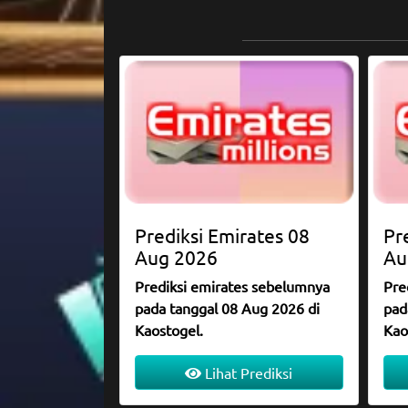
ates
09
Prediksi
Emirates
08
Pr
Aug 2026
Au
s sebelumnya
Prediksi emirates sebelumnya
Pre
Aug 2026 di
pada tanggal 08 Aug 2026 di
pad
Kaostogel.
Kao
rediksi
Lihat Prediksi