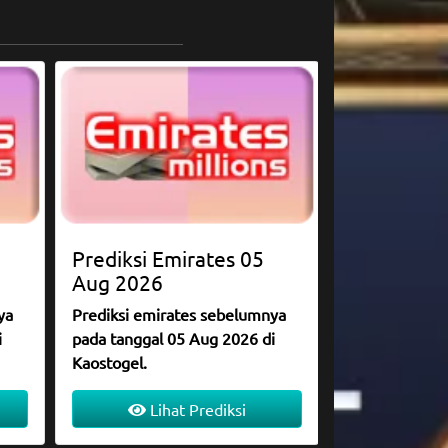
Prediksi
Emirates
05
Prediksi
Em
Aug 2026
Aug 2026
ya
Prediksi emirates sebelumnya
Prediksi emir
i
pada tanggal 05 Aug 2026 di
pada tanggal 
Kaostogel.
Kaostogel.
Lihat Prediksi
Liha