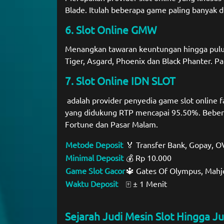
Blade. Itulah beberapa game paling banyak di
6. Slot Online GMW
Menangkan tawaran keuntungan hingga puluhan
Tiger, Asgard, Phoenix dan Black Phanter.
7. Slot Online IDN SLOT
adalah provider penyedia game slot online f
yang didukung RTP mencapai 95.50%. Bebera
Fortune dan Pasar Malam.
Metode Deposit
🏅 Transfer Bank, Gopay, O
Minimal Deposit
💰 Rp 10.000
Game Slot Gacor
🔱 Gates Of Olympus, Mahj
Waktu Deposit
🀄️ ± 1 Menit
Sejarah Judi Mesin Slot Hingga Ju