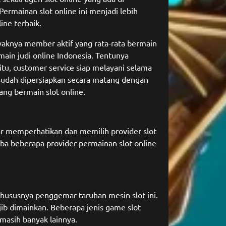
Permainan slot online ini menjadi lebih
ine terbaik.
nyaknya member aktif yang rata-rata bermain
ain judi online Indonesia. Tentunya
, customer service siap melayani selama
sudah dipersiapkan secara matang dengan
ng bermain slot online.
nar memperhatikan dan memilih provider slot
ba beberapa provider permainan slot online
g khususnya penggemar taruhan mesin slot ini.
jib dimainkan. Beberapa jenis game slot
masih banyak lainnya.