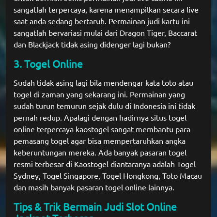
sangatlah terpercaya, karena menampilkan secara live
saat anda sedang bertaruh. Permainan judi kartu ini
sangatlah bervariasi mulai dari Dragon Tiger, Baccarat
dan Blackjack tidak asing didenger lagi bukan?
3. Togel Online
Sudah tidak asing lagi bila mendengar kata toto atau
togel di zaman yang sekarang ini. Permainan yang
sudah turun temurun sejak dulu di Indonesia ini tidak
pernah redup. Apalagi dengan hadirnya situs togel
online terpercaya kaostogel sangat membantu para
pemasang togel agar bisa mempertaruhkan angka
keberuntungan mereka. Ada banyak pasaran togel
resmi terbesar di Kaostogel diantaranya adalah Togel
Sydney, Togel Singapore, Togel Hongkong, Toto Macau
dan masih banyak pasaran togel online lainnya.
Tips & Trik Bermain Judi Slot Online