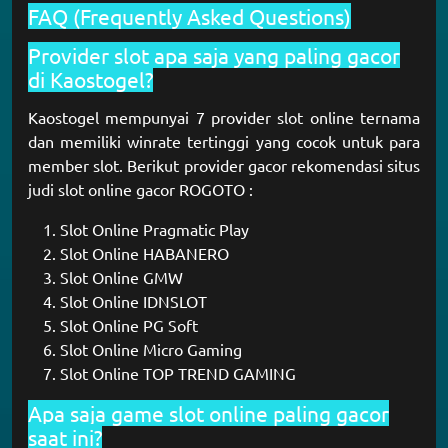
FAQ (Frequently Asked Questions)
Provider slot apa saja yang paling gacor
di Kaostogel?
Kaostogel mempunyai 7 provider slot online ternama
dan memiliki winrate tertinggi yang cocok untuk para
member slot. Berikut provider gacor rekomendasi situs
judi slot online gacor ROGOTO :
Slot Online Pragmatic Play
Slot Online HABANERO
Slot Online GMW
Slot Online IDNSLOT
Slot Online PG Soft
Slot Online Micro Gaming
Slot Online TOP TREND GAMING
Apa saja game slot online paling gacor
saat ini?