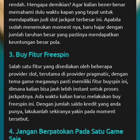
rendah. Mengapa demikian? Agar kalian bener-benar
memahami dulu waktu kapan yang tepat untuk
mendapatkan judi slot jackpot terbesar ini. Apabila
sudah menemukan moment nya, baru hajar dengan
jumlah taruhan besar yang pastinya mendapatkan
keuntungan besar pula.
3. Buy Fitur Freespin
Salah satu fitur yang disediakan oleh beberapa
provider slot, terutama di provider pragmatic, dengan
tema game megaways pasti memiliki fitur buyspin ini,
dimana kalian bisa jauh lebih instant untuk proses
jackpotnya. Ada waktu kalian harus melakukan buy
freespin ini. Dengan jumlah saldo kredit yang anda
punya, lakukanlah sekiranya yakin pada moment
tersebut.
4. Jangan Berpatokan Pada Satu Game
Saja