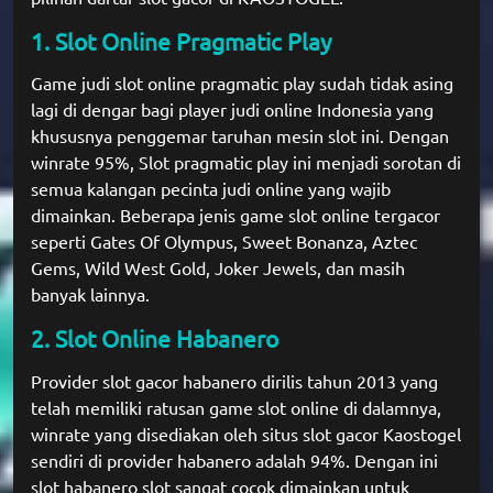
1. Slot Online Pragmatic Play
Game judi slot online pragmatic play sudah tidak asing
lagi di dengar bagi player judi online Indonesia yang
khususnya penggemar taruhan mesin slot ini. Dengan
winrate 95%, Slot pragmatic play ini menjadi sorotan di
semua kalangan pecinta judi online yang wajib
dimainkan. Beberapa jenis game slot online tergacor
seperti Gates Of Olympus, Sweet Bonanza, Aztec
Gems, Wild West Gold, Joker Jewels, dan masih
banyak lainnya.
2. Slot Online Habanero
Provider slot gacor habanero dirilis tahun 2013 yang
telah memiliki ratusan game slot online di dalamnya,
winrate yang disediakan oleh situs slot gacor Kaostogel
sendiri di provider habanero adalah 94%. Dengan ini
slot habanero slot sangat cocok dimainkan untuk