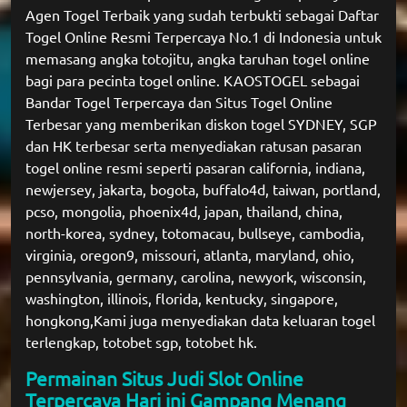
Agen Togel Terbaik yang sudah terbukti sebagai Daftar
Togel Online Resmi Terpercaya No.1 di Indonesia untuk
memasang angka totojitu, angka taruhan togel online
bagi para pecinta togel online. KAOSTOGEL sebagai
Bandar Togel Terpercaya dan Situs Togel Online
Terbesar yang memberikan diskon togel SYDNEY, SGP
dan HK terbesar serta menyediakan ratusan pasaran
togel online resmi seperti pasaran california, indiana,
newjersey, jakarta, bogota, buffalo4d, taiwan, portland,
pcso, mongolia, phoenix4d, japan, thailand, china,
north-korea, sydney, totomacau, bullseye, cambodia,
virginia, oregon9, missouri, atlanta, maryland, ohio,
pennsylvania, germany, carolina, newyork, wisconsin,
washington, illinois, florida, kentucky, singapore,
hongkong,Kami juga menyediakan data keluaran togel
terlengkap, totobet sgp, totobet hk.
Permainan Situs Judi Slot Online
Terpercaya Hari ini Gampang Menang