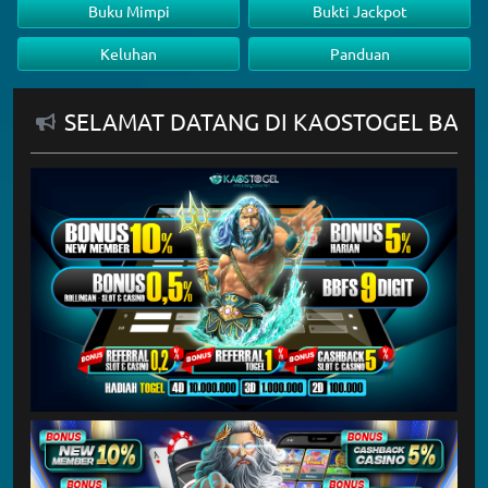
Buku Mimpi
Bukti Jackpot
Keluhan
Panduan
SELAMAT DATANG DI KAOSTOGEL BANDAR 