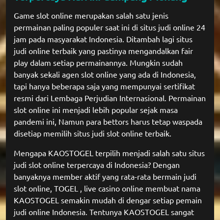
Game slot online merupakan salah satu jenis
permainan paling populer saat ini di situs judi online 24
jam pada masyarakat Indonesia. Ditambah lagi situs
judi online terbaik yang pastinya mengandalkan fair
play dalam setiap permainannya. Mungkin sudah
banyak sekali agen slot online yang ada di Indonesia,
tapi hanya beberapa saja yang mempunyai sertifikat
resmi dari Lembaga Perjudian Internasional. Permainan
slot online ini menjadi lebih popular sejak masa
pandemi ini, Namun para bettors harus tetap waspada
disetiap memilih situs judi slot online terbaik.
Mengapa KAOSTOGEL terpilih menjadi salah satu situs
judi slot online terpercaya di Indonesia? Dengan
banyaknya member aktif yang rata-rata bermain judi
slot online, TOGEL , live casino online membuat nama
KAOSTOGEL
semakin mudah di dengar setiap pemain
judi online Indonesia. Tentunya KAOSTOGEL sangat