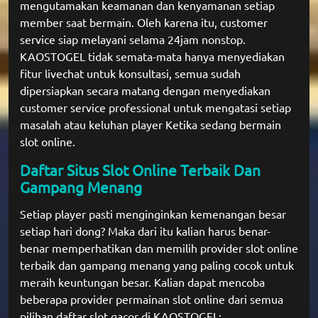
mengutamakan keamanan dan kenyamanan setiap
member saat bermain. Oleh karena itu, customer
service siap melayani selama 24jam nonstop.
KAOSTOGEL tidak semata-mata hanya menyediakan
fitur livechat untuk konsultasi, semua sudah
dipersiapkan secara matang dengan menyediakan
customer service professional untuk mengatasi setiap
masalah atau keluhan player Ketika sedang bermain
slot online.
Daftar Situs Slot Online Terbaik Dan
Gampang Menang
Setiap player pasti menginginkan kemenangan besar
setiap hari dong? Maka dari itu kalian harus benar-
benar memperhatikan dan memilih provider slot online
terbaik dan gampang menang yang paling cocok untuk
meraih keuntungan besar. Kalian dapat mencoba
beberapa provider permainan slot online dari semua
pilihan daftar slot gacor di KAOSTOGEL: