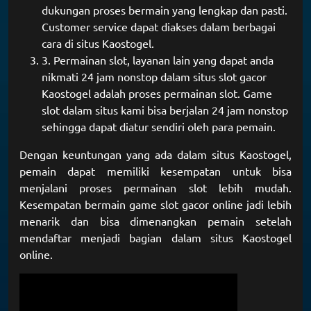
dukungan proses bermain yang lengkap dan pasti.
Customer service dapat diakses dalam berbagai
cara di situs Kaostogel.
3. Permainan slot, layanan lain yang dapat anda
nikmati 24 jam nonstop dalam situs slot gacor
Kaostogel adalah proses permainan slot. Game
slot dalam situs kami bisa berjalan 24 jam nonstop
sehingga dapat diatur sendiri oleh para pemain.
Dengan keuntungan yang ada dalam situs Kaostogel,
pemain dapat memiliki kesempatan untuk bisa
menjalani proses permainan slot lebih mudah.
Kesempatan bermain game slot gacor online jadi lebih
menarik dan bisa dimenangkan pemain setelah
mendaftar menjadi bagian dalam situs Kaostogel
online.