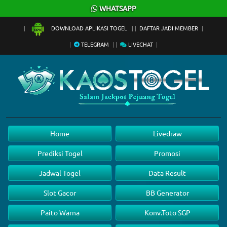
×
WHATSAPP
DOWNLOAD APLIKASI TOGEL
DAFTAR JADI MEMBER
TELEGRAM
LIVECHAT
Home
Livedraw
Prediksi Togel
Promosi
Jadwal Togel
Data Result
Slot Gacor
BB Generator
Paito Warna
Konv.Toto SGP