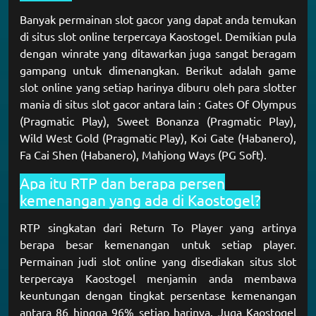
Banyak permainan slot gacor yang dapat anda temukan
di situs slot online terpercaya Kaostogel. Demikian pula
dengan winrate yang ditawarkan juga sangat beragam
gampang untuk dimenangkan. Berikut adalah game
slot online yang setiap harinya diburu oleh para slotter
mania di situs slot gacor antara lain : Gates Of Olympus
(Pragmatic Play), Sweet Bonanza (Pragmatic Play),
Wild West Gold (Pragmatic Play), Koi Gate (Habanero),
Fa Cai Shen (Habanero), Mahjong Ways (PG Soft).
Apa itu RTP dan berapa persen
kemenangan yang ada di Kaostogel?
RTP singkatan dari Return To Player yang artinya
berapa besar kemenangan untuk setiap player.
Permainan judi slot online yang disediakan situs slot
terpercaya Kaostogel menjamin anda membawa
keuntungan dengan tingkat persentase kemenangan
antara 86 hingga 96% setiap harinya. Juga Kaostogel