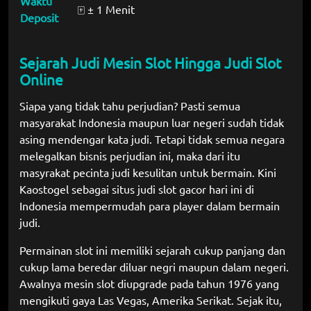
Waktu
🀄️ ± 1 Menit
Deposit
Sejarah Judi Mesin Slot Hingga Judi Slot
Online
Siapa yang tidak tahu perjudian? Pasti semua
masyarakat Indonesia maupun luar negeri sudah tidak
asing mendengar kata judi. Tetapi tidak semua negara
melegalkan bisnis perjudian ini, maka dari itu
masyrakat pecinta judi kesulitan untuk bermain. Kini
Kaostogel sebagai situs judi slot gacor hari ini di
Indonesia mempermudah para player dalam bermain
judi.
Permainan slot ini memiliki sejarah cukup panjang dan
cukup lama beredar diluar negri maupun dalam negeri.
Awalnya mesin slot diupgrade pada tahun 1976 yang
mengikuti gaya Las Vegas, Amerika Serikat. Sejak itu,