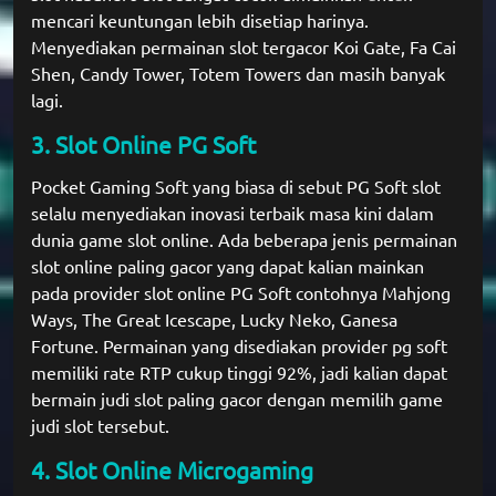
mencari keuntungan lebih disetiap harinya.
Menyediakan permainan slot tergacor Koi Gate, Fa Cai
Shen, Candy Tower, Totem Towers dan masih banyak
lagi.
3. Slot Online PG Soft
Pocket Gaming Soft yang biasa di sebut PG Soft slot
selalu menyediakan inovasi terbaik masa kini dalam
dunia game slot online. Ada beberapa jenis permainan
slot online paling gacor yang dapat kalian mainkan
pada provider slot online PG Soft contohnya Mahjong
Ways, The Great Icescape, Lucky Neko, Ganesa
Fortune. Permainan yang disediakan provider pg soft
memiliki rate RTP cukup tinggi 92%, jadi kalian dapat
bermain judi slot paling gacor dengan memilih game
judi slot tersebut.
4. Slot Online Microgaming