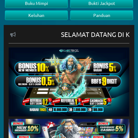
Buku Mimpi
Bukti Jackpot
Keluhan
Panduan
SELAMAT DATANG DI KAOSTO