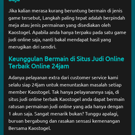
Jika kalian merasa kurang beruntung bermain di jenis
game tersebut, Langkah paling tepat adalah berpindah
meja atau jenis permainan yang disediakan oleh
Kaostogel. Apabila anda hanya terpaku pada satu game
judi online saja, nanti bakal mendapat hasil yang
merugikan diri sendiri.
Keunggulan Bermain di Situs Judi Online
Terbaik Online 24jam
Adanya pelayanan extra dari customer service kami
selalu siap 24jam untuk menuntaskan masalah setiap
member Kaostogel. Tak hanya pelayanannya saja, di
situs judi online terbaik Kaostogel anda dapat bermain
ratusan permainan judi online yang ada hanya dengan
1 akun saja. Sangat menarik bukan? Tunggu apalagi,
buruan bergabung dan rasakan sensasi kemenangan
Bersama Kaostogel.