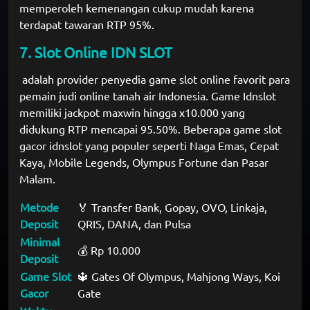
memperoleh kemenangan cukup mudah karena
terdapat tawaran RTP 95%.
7. Slot Online IDN SLOT
adalah provider penyedia game slot online favorit para
pemain judi online tanah air Indonesia. Game Idnslot
memiliki jackpot maxwin hingga x10.000 yang
didukung RTP mencapai 95.50%. Beberapa game slot
gacor idnslot yang populer seperti Naga Emas, Cepat
Kaya, Mobile Legends, Olympus Fortune dan Pasar
Malam.
Metode
🏅 Transfer Bank, Gopay, OVO, Linkaja,
Deposit
QRIS, DANA, dan Pulsa
Minimal
💰 Rp 10.000
Deposit
Game Slot
🔱 Gates Of Olympus, Mahjong Ways, Koi
Gacor
Gate