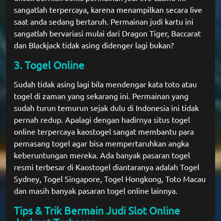
sangatlah terpercaya, karena menampilkan secara live
saat anda sedang bertaruh. Permainan judi kartu ini
sangatlah bervariasi mulai dari Dragon Tiger, Baccarat
dan Blackjack tidak asing didenger lagi bukan?
3. Togel Online
Sudah tidak asing lagi bila mendengar kata toto atau
togel di zaman yang sekarang ini. Permainan yang
sudah turun temurun sejak dulu di Indonesia ini tidak
pernah redup. Apalagi dengan hadirnya situs togel
online terpercaya kaostogel sangat membantu para
pemasang togel agar bisa mempertaruhkan angka
keberuntungan mereka. Ada banyak pasaran togel
resmi terbesar di Kaostogel diantaranya adalah Togel
Sydney, Togel Singapore, Togel Hongkong, Toto Macau
dan masih banyak pasaran togel online lainnya.
Tips & Trik Bermain Judi Slot Online