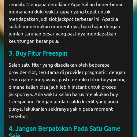
rendah. Mengapa demikian? Agar kalian bener-benar
memahami dulu waktu kapan yang tepat untuk
mendapatkan judi slot jackpot terbesar ini. Apabila
sudah menemukan moment nya, baru hajar dengan
jumlah taruhan besar yang pastinya mendapatkan
keuntungan besar pula.
3. Buy Fitur Freespin
Salah satu fitur yang disediakan oleh beberapa
provider slot, terutama di provider pragmatic, dengan
tema game megaways pasti memiliki fitur buyspin ini,
dimana kalian bisa jauh lebih instant untuk proses
jackpotnya. Ada waktu kalian harus melakukan buy
freespin ini. Dengan jumlah saldo kredit yang anda
punya, lakukanlah sekiranya yakin pada moment
tersebut.
4. Jangan Berpatokan Pada Satu Game
Saja