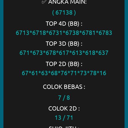
✅ ANGKA MAIN:
( 67138 )
TOP 4D (BB) :
6713*6718*6731*6738*6781*6783
TOP 3D (BB) :
671*673*678*617*613*618*637
TOP 2D (BB) :
67*61*63*68*76*71*73*78*16
COLOK BEBAS :
7 / 8
COLOK 2D :
13 / 71