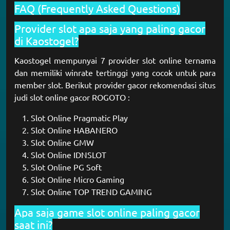
FAQ (Frequently Asked Questions)
Provider slot apa saja yang paling gacor
di Kaostogel?
Kaostogel mempunyai 7 provider slot online ternama
dan memiliki winrate tertinggi yang cocok untuk para
member slot. Berikut provider gacor rekomendasi situs
judi slot online gacor ROGOTO :
Slot Online Pragmatic Play
Slot Online HABANERO
Slot Online GMW
Slot Online IDNSLOT
Slot Online PG Soft
Slot Online Micro Gaming
Slot Online TOP TREND GAMING
Apa saja game slot online paling gacor
saat ini?