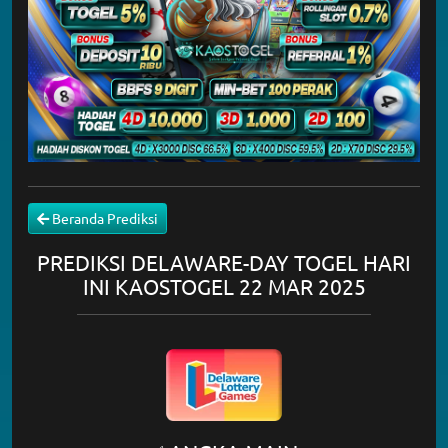
Beranda Prediksi
PREDIKSI DELAWARE-DAY TOGEL HARI
INI KAOSTOGEL 22 MAR 2025