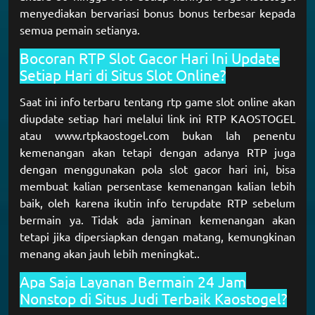
menyediakan bervariasi bonus bonus terbesar kepada
semua pemain setianya.
Bocoran RTP Slot Gacor Hari Ini Update
Setiap Hari di Situs Slot Online?
Saat ini info terbaru tentang rtp game slot online akan
diupdate setiap hari melalui link ini RTP KAOSTOGEL
atau www.rtpkaostogel.com bukan lah penentu
kemenangan akan tetapi dengan adanya RTP juga
dengan menggunakan pola slot gacor hari ini, bisa
membuat kalian persentase kemenangan kalian lebih
baik, oleh karena ikutin info terupdate RTP sebelum
bermain ya. Tidak ada jaminan kemenangan akan
tetapi jika dipersiapkan dengan matang, kemungkinan
menang akan jauh lebih meningkat..
Aра Sаjа Layanan Bermain 24 Jam
Nonstop di Situs Judi Terbaik Kaostogel?