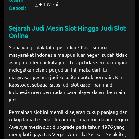
Waktu
🀄️ ± 1 Menit
Deposit
Sejarah Judi Mesin Slot Hingga Judi Slot
Online
Siapa yang tidak tahu perjudian? Pasti semua
masyarakat Indonesia maupun luar negeri sudah tidak
asing mendengar kata judi. Tetapi tidak semua negara
melegalkan bisnis perjudian ini, maka dari itu
masyrakat pecinta judi kesulitan untuk bermain. Kini
Kaostogel sebagai situs judi slot gacor hari ini di
Indonesia mempermudah para player dalam bermain
judi.
Permainan slot ini memiliki sejarah cukup panjang dan
cukup lama beredar diluar negri maupun dalam negeri.
Awalnya mesin slot diupgrade pada tahun 1976 yang
mengikuti gaya Las Vegas, Amerika Serikat. Sejak itu,