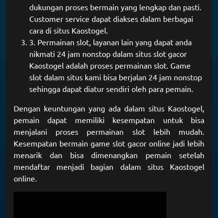
dukungan proses bermain yang lengkap dan pasti.
Customer service dapat diakses dalam berbagai
cara di situs Kaostogel.
3. Permainan slot, layanan lain yang dapat anda
nikmati 24 jam nonstop dalam situs slot gacor
Kaostogel adalah proses permainan slot. Game
slot dalam situs kami bisa berjalan 24 jam nonstop
sehingga dapat diatur sendiri oleh para pemain.
Dengan keuntungan yang ada dalam situs Kaostogel,
pemain dapat memiliki kesempatan untuk bisa
menjalani proses permainan slot lebih mudah.
Kesempatan bermain game slot gacor online jadi lebih
menarik dan bisa dimenangkan pemain setelah
mendaftar menjadi bagian dalam situs Kaostogel
online.