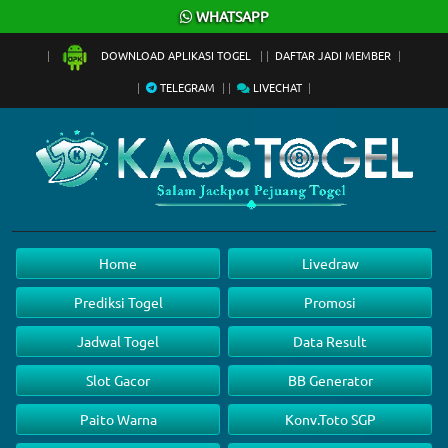
×
WHATSAPP
DOWNLOAD APLIKASI TOGEL
DAFTAR JADI MEMBER
TELEGRAM
LIVECHAT
Home
Livedraw
Prediksi Togel
Promosi
Jadwal Togel
Data Result
Slot Gacor
BB Generator
Paito Warna
Konv.Toto SGP