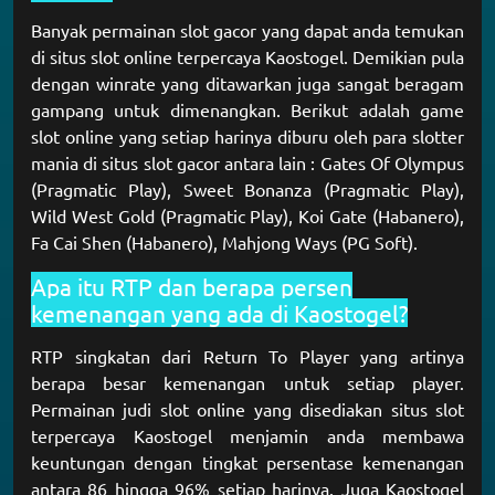
Banyak permainan slot gacor yang dapat anda temukan
di situs slot online terpercaya Kaostogel. Demikian pula
dengan winrate yang ditawarkan juga sangat beragam
gampang untuk dimenangkan. Berikut adalah game
slot online yang setiap harinya diburu oleh para slotter
mania di situs slot gacor antara lain : Gates Of Olympus
(Pragmatic Play), Sweet Bonanza (Pragmatic Play),
Wild West Gold (Pragmatic Play), Koi Gate (Habanero),
Fa Cai Shen (Habanero), Mahjong Ways (PG Soft).
Apa itu RTP dan berapa persen
kemenangan yang ada di Kaostogel?
RTP singkatan dari Return To Player yang artinya
berapa besar kemenangan untuk setiap player.
Permainan judi slot online yang disediakan situs slot
terpercaya Kaostogel menjamin anda membawa
keuntungan dengan tingkat persentase kemenangan
antara 86 hingga 96% setiap harinya. Juga Kaostogel