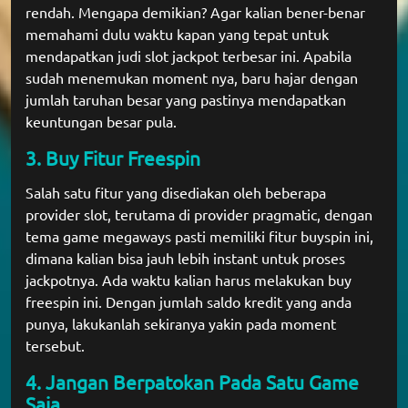
rendah. Mengapa demikian? Agar kalian bener-benar
memahami dulu waktu kapan yang tepat untuk
mendapatkan judi slot jackpot terbesar ini. Apabila
sudah menemukan moment nya, baru hajar dengan
jumlah taruhan besar yang pastinya mendapatkan
keuntungan besar pula.
3. Buy Fitur Freespin
Salah satu fitur yang disediakan oleh beberapa
provider slot, terutama di provider pragmatic, dengan
tema game megaways pasti memiliki fitur buyspin ini,
dimana kalian bisa jauh lebih instant untuk proses
jackpotnya. Ada waktu kalian harus melakukan buy
freespin ini. Dengan jumlah saldo kredit yang anda
punya, lakukanlah sekiranya yakin pada moment
tersebut.
4. Jangan Berpatokan Pada Satu Game
Saja