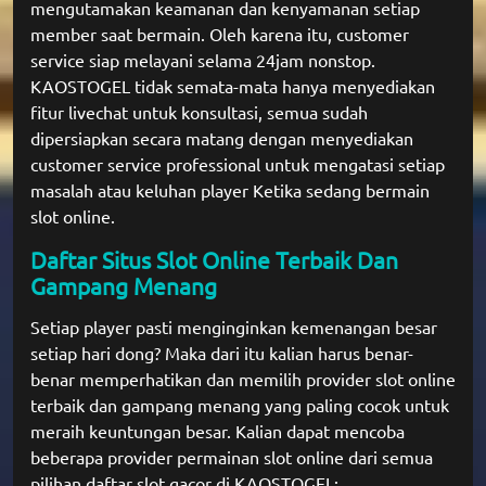
mengutamakan keamanan dan kenyamanan setiap
member saat bermain. Oleh karena itu, customer
service siap melayani selama 24jam nonstop.
KAOSTOGEL tidak semata-mata hanya menyediakan
fitur livechat untuk konsultasi, semua sudah
dipersiapkan secara matang dengan menyediakan
customer service professional untuk mengatasi setiap
masalah atau keluhan player Ketika sedang bermain
slot online.
Daftar Situs Slot Online Terbaik Dan
Gampang Menang
Setiap player pasti menginginkan kemenangan besar
setiap hari dong? Maka dari itu kalian harus benar-
benar memperhatikan dan memilih provider slot online
terbaik dan gampang menang yang paling cocok untuk
meraih keuntungan besar. Kalian dapat mencoba
beberapa provider permainan slot online dari semua
pilihan daftar slot gacor di KAOSTOGEL: