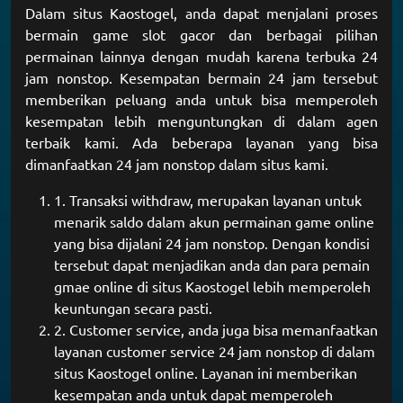
Dalam situs Kaostogel, anda dapat menjalani proses
bermain game slot gacor dan berbagai pilihan
permainan lainnya dengan mudah karena terbuka 24
jam nonstop. Kesempatan bermain 24 jam tersebut
memberikan peluang anda untuk bisa memperoleh
kesempatan lebih menguntungkan di dalam agen
terbaik kami. Ada beberapa layanan yang bisa
dimanfaatkan 24 jam nonstop dalam situs kami.
1. Transaksi withdraw, merupakan layanan untuk
menarik saldo dalam akun permainan game online
yang bisa dijalani 24 jam nonstop. Dengan kondisi
tersebut dapat menjadikan anda dan para pemain
gmae online di situs Kaostogel lebih memperoleh
keuntungan secara pasti.
2. Customer service, anda juga bisa memanfaatkan
layanan customer service 24 jam nonstop di dalam
situs Kaostogel online. Layanan ini memberikan
kesempatan anda untuk dapat memperoleh