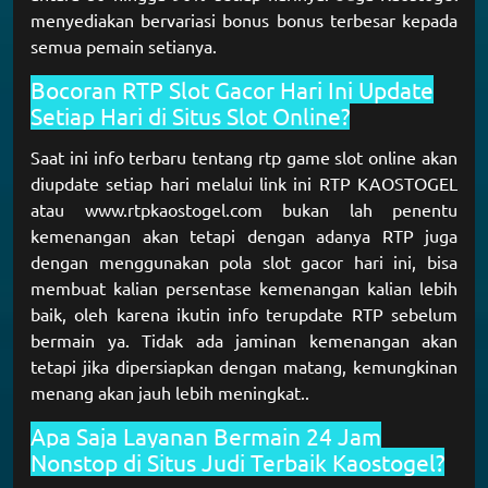
menyediakan bervariasi bonus bonus terbesar kepada
semua pemain setianya.
Bocoran RTP Slot Gacor Hari Ini Update
Setiap Hari di Situs Slot Online?
Saat ini info terbaru tentang rtp game slot online akan
diupdate setiap hari melalui link ini RTP KAOSTOGEL
atau www.rtpkaostogel.com bukan lah penentu
kemenangan akan tetapi dengan adanya RTP juga
dengan menggunakan pola slot gacor hari ini, bisa
membuat kalian persentase kemenangan kalian lebih
baik, oleh karena ikutin info terupdate RTP sebelum
bermain ya. Tidak ada jaminan kemenangan akan
tetapi jika dipersiapkan dengan matang, kemungkinan
menang akan jauh lebih meningkat..
Aра Sаjа Layanan Bermain 24 Jam
Nonstop di Situs Judi Terbaik Kaostogel?