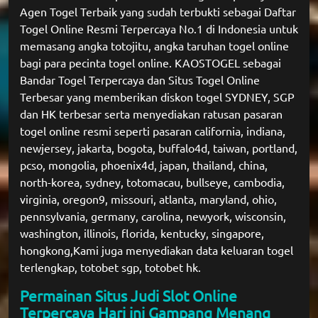
Agen Togel Terbaik yang sudah terbukti sebagai Daftar
Togel Online Resmi Terpercaya No.1 di Indonesia untuk
memasang angka totojitu, angka taruhan togel online
bagi para pecinta togel online. KAOSTOGEL sebagai
Bandar Togel Terpercaya dan Situs Togel Online
Terbesar yang memberikan diskon togel SYDNEY, SGP
dan HK terbesar serta menyediakan ratusan pasaran
togel online resmi seperti pasaran california, indiana,
newjersey, jakarta, bogota, buffalo4d, taiwan, portland,
pcso, mongolia, phoenix4d, japan, thailand, china,
north-korea, sydney, totomacau, bullseye, cambodia,
virginia, oregon9, missouri, atlanta, maryland, ohio,
pennsylvania, germany, carolina, newyork, wisconsin,
washington, illinois, florida, kentucky, singapore,
hongkong,Kami juga menyediakan data keluaran togel
terlengkap, totobet sgp, totobet hk.
Permainan Situs Judi Slot Online
Terpercaya Hari ini Gampang Menang