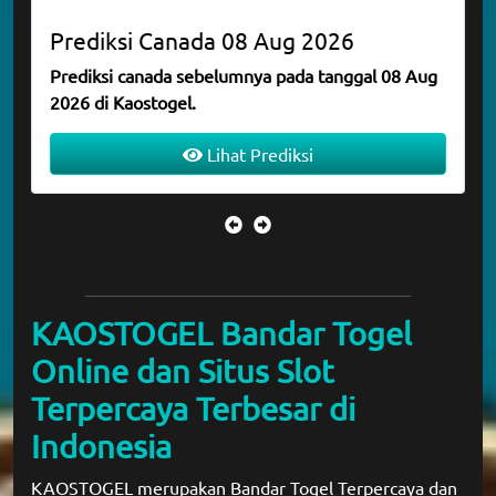
Prediksi
Canada
08 Aug 2026
Prediksi canada sebelumnya pada tanggal 08 Aug
2026 di Kaostogel.
Lihat Prediksi
KAOSTOGEL Bandar Togel
Online dan Situs Slot
Terpercaya Terbesar di
Indonesia
KAOSTOGEL
merupakan Bandar Togel Terpercaya dan