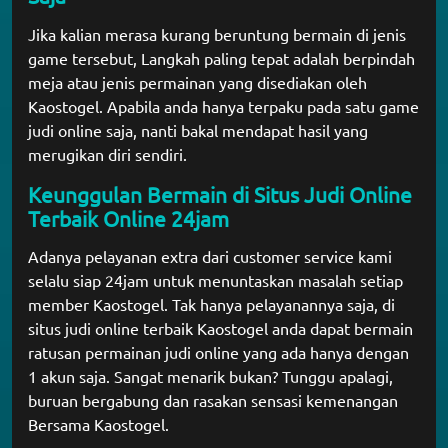
Jika kalian merasa kurang beruntung bermain di jenis
game tersebut, Langkah paling tepat adalah berpindah
meja atau jenis permainan yang disediakan oleh
Kaostogel. Apabila anda hanya terpaku pada satu game
judi online saja, nanti bakal mendapat hasil yang
merugikan diri sendiri.
Keunggulan Bermain di Situs Judi Online
Terbaik Online 24jam
Adanya pelayanan extra dari customer service kami
selalu siap 24jam untuk menuntaskan masalah setiap
member Kaostogel. Tak hanya pelayanannya saja, di
situs judi online terbaik Kaostogel anda dapat bermain
ratusan permainan judi online yang ada hanya dengan
1 akun saja. Sangat menarik bukan? Tunggu apalagi,
buruan bergabung dan rasakan sensasi kemenangan
Bersama Kaostogel.