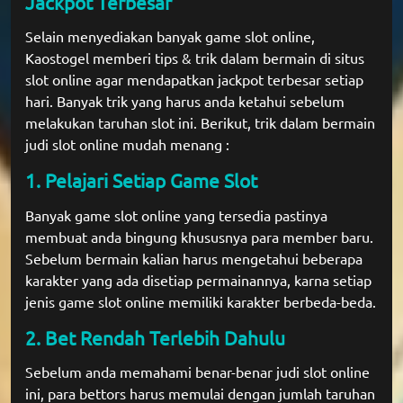
Jackpot Terbesar
Selain menyediakan banyak game slot online,
Kaostogel memberi tips & trik dalam bermain di situs
slot online agar mendapatkan jackpot terbesar setiap
hari. Banyak trik yang harus anda ketahui sebelum
melakukan taruhan slot ini. Berikut, trik dalam bermain
judi slot online mudah menang :
1. Pelajari Setiap Game Slot
Banyak game slot online yang tersedia pastinya
membuat anda bingung khususnya para member baru.
Sebelum bermain kalian harus mengetahui beberapa
karakter yang ada disetiap permainannya, karna setiap
jenis game slot online memiliki karakter berbeda-beda.
2. Bet Rendah Terlebih Dahulu
Sebelum anda memahami benar-benar judi slot online
ini, para bettors harus memulai dengan jumlah taruhan