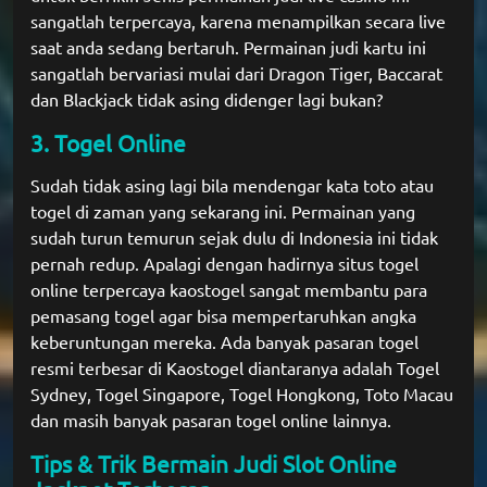
sangatlah terpercaya, karena menampilkan secara live
saat anda sedang bertaruh. Permainan judi kartu ini
sangatlah bervariasi mulai dari Dragon Tiger, Baccarat
dan Blackjack tidak asing didenger lagi bukan?
3. Togel Online
Sudah tidak asing lagi bila mendengar kata toto atau
togel di zaman yang sekarang ini. Permainan yang
sudah turun temurun sejak dulu di Indonesia ini tidak
pernah redup. Apalagi dengan hadirnya situs togel
online terpercaya kaostogel sangat membantu para
pemasang togel agar bisa mempertaruhkan angka
keberuntungan mereka. Ada banyak pasaran togel
resmi terbesar di Kaostogel diantaranya adalah Togel
Sydney, Togel Singapore, Togel Hongkong, Toto Macau
dan masih banyak pasaran togel online lainnya.
Tips & Trik Bermain Judi Slot Online