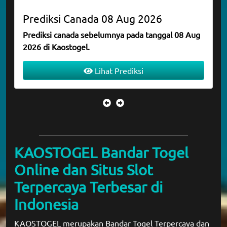
Prediksi
Canada
08 Aug 2026
Prediksi canada sebelumnya pada tanggal 08 Aug
2026 di Kaostogel.
Lihat Prediksi
KAOSTOGEL Bandar Togel
Online dan Situs Slot
Terpercaya Terbesar di
Indonesia
KAOSTOGEL
merupakan Bandar Togel Terpercaya dan