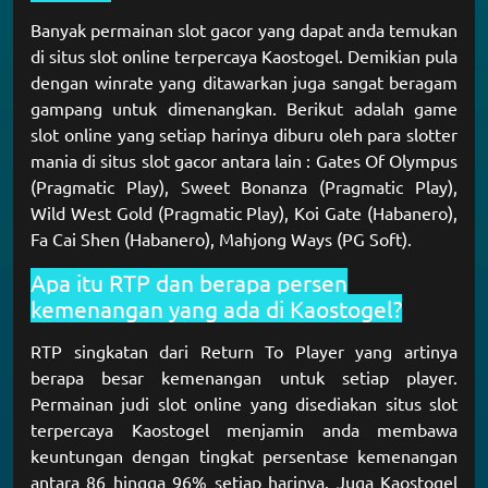
Banyak permainan slot gacor yang dapat anda temukan
di situs slot online terpercaya Kaostogel. Demikian pula
dengan winrate yang ditawarkan juga sangat beragam
gampang untuk dimenangkan. Berikut adalah game
slot online yang setiap harinya diburu oleh para slotter
mania di situs slot gacor antara lain : Gates Of Olympus
(Pragmatic Play), Sweet Bonanza (Pragmatic Play),
Wild West Gold (Pragmatic Play), Koi Gate (Habanero),
Fa Cai Shen (Habanero), Mahjong Ways (PG Soft).
Apa itu RTP dan berapa persen
kemenangan yang ada di Kaostogel?
RTP singkatan dari Return To Player yang artinya
berapa besar kemenangan untuk setiap player.
Permainan judi slot online yang disediakan situs slot
terpercaya Kaostogel menjamin anda membawa
keuntungan dengan tingkat persentase kemenangan
antara 86 hingga 96% setiap harinya. Juga Kaostogel