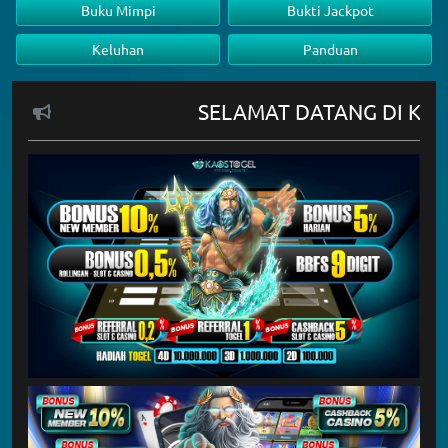
Buku Mimpi
Bukti Jackpot
Keluhan
Panduan
SELAMAT DATANG DI KAOST