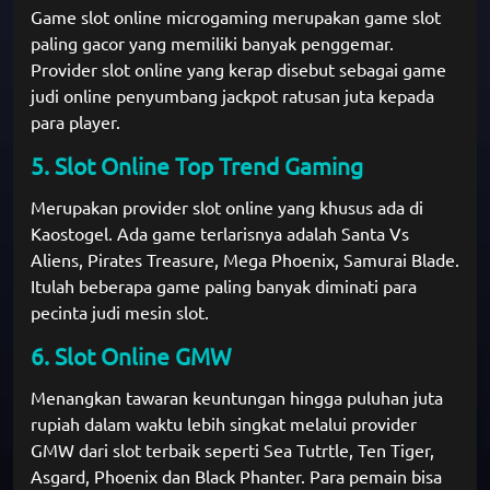
Game slot online microgaming merupakan game slot
paling gacor yang memiliki banyak penggemar.
Provider slot online yang kerap disebut sebagai game
judi online penyumbang jackpot ratusan juta kepada
para player.
5. Slot Online Top Trend Gaming
Merupakan provider slot online yang khusus ada di
Kaostogel. Ada game terlarisnya adalah Santa Vs
Aliens, Pirates Treasure, Mega Phoenix, Samurai Blade.
Itulah beberapa game paling banyak diminati para
pecinta judi mesin slot.
6. Slot Online GMW
Menangkan tawaran keuntungan hingga puluhan juta
rupiah dalam waktu lebih singkat melalui provider
GMW dari slot terbaik seperti Sea Tutrtle, Ten Tiger,
Asgard, Phoenix dan Black Phanter. Para pemain bisa