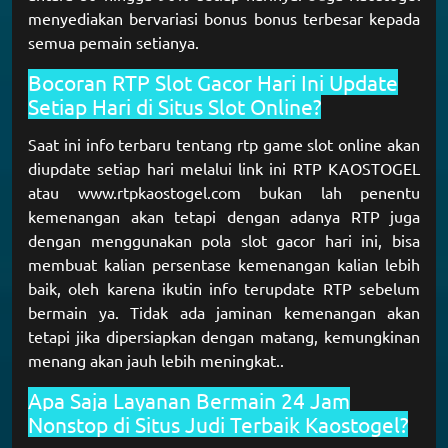
menyediakan bervariasi bonus bonus terbesar kepada
semua pemain setianya.
Bocoran RTP Slot Gacor Hari Ini Update
Setiap Hari di Situs Slot Online?
Saat ini info terbaru tentang rtp game slot online akan
diupdate setiap hari melalui link ini RTP KAOSTOGEL
atau www.rtpkaostogel.com bukan lah penentu
kemenangan akan tetapi dengan adanya RTP juga
dengan menggunakan pola slot gacor hari ini, bisa
membuat kalian persentase kemenangan kalian lebih
baik, oleh karena ikutin info terupdate RTP sebelum
bermain ya. Tidak ada jaminan kemenangan akan
tetapi jika dipersiapkan dengan matang, kemungkinan
menang akan jauh lebih meningkat..
Aра Sаjа Layanan Bermain 24 Jam
Nonstop di Situs Judi Terbaik Kaostogel?