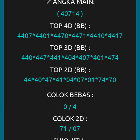
✅ ANGKA MAIN:
( 40714 )
TOP 4D (BB) :
4407*4401*4470*4471*4410*4417
TOP 3D (BB) :
440*447*441*404*407*401*474
TOP 2D (BB) :
44*40*47*41*04*07*01*74*70
COLOK BEBAS :
0 / 4
COLOK 2D :
71 / 07