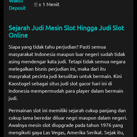
Waktu
🀄️ ± 1 Menit
Deposit
Sejarah Judi Mesin Slot Hingga Judi Slot
Online
Siapa yang tidak tahu perjudian? Pasti semua
masyarakat Indonesia maupun luar negeri sudah tidak
asing mendengar kata judi. Tetapi tidak semua negara
melegalkan bisnis perjudian ini, maka dari itu
masyrakat pecinta judi kesulitan untuk bermain. Kini
Kaostogel sebagai situs judi slot gacor hari ini di
Indonesia mempermudah para player dalam bermain
judi.
Permainan slot ini memiliki sejarah cukup panjang dan
cukup lama beredar diluar negri maupun dalam negeri.
Awalnya mesin slot diupgrade pada tahun 1976 yang
mengikuti gaya Las Vegas, Amerika Serikat. Sejak itu,