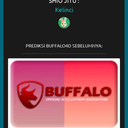
SHIO JITU :
Kelinci
PREDIKSI BUFFALO4D SEBELUMNYA: