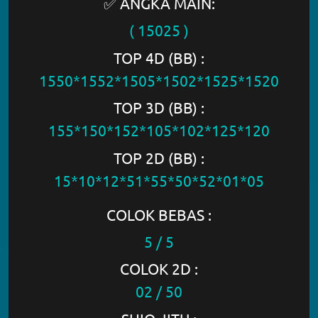
✅ ANGKA MAIN:
( 15025 )
TOP 4D (BB) :
1550*1552*1505*1502*1525*1520
TOP 3D (BB) :
155*150*152*105*102*125*120
TOP 2D (BB) :
15*10*12*51*55*50*52*01*05
COLOK BEBAS :
5 / 5
COLOK 2D :
02 / 50