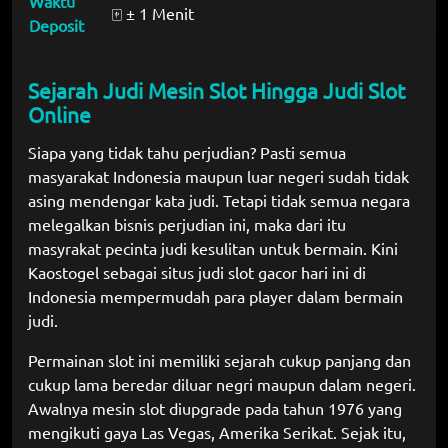
Waktu
🀄️ ± 1 Menit
Deposit
Sejarah Judi Mesin Slot Hingga Judi Slot
Online
Siapa yang tidak tahu perjudian? Pasti semua
masyarakat Indonesia maupun luar negeri sudah tidak
asing mendengar kata judi. Tetapi tidak semua negara
melegalkan bisnis perjudian ini, maka dari itu
masyrakat pecinta judi kesulitan untuk bermain. Kini
Kaostogel sebagai situs judi slot gacor hari ini di
Indonesia mempermudah para player dalam bermain
judi.
Permainan slot ini memiliki sejarah cukup panjang dan
cukup lama beredar diluar negri maupun dalam negeri.
Awalnya mesin slot diupgrade pada tahun 1976 yang
mengikuti gaya Las Vegas, Amerika Serikat. Sejak itu,