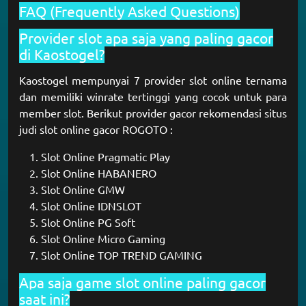
FAQ (Frequently Asked Questions)
Provider slot apa saja yang paling gacor
di Kaostogel?
Kaostogel mempunyai 7 provider slot online ternama
dan memiliki winrate tertinggi yang cocok untuk para
member slot. Berikut provider gacor rekomendasi situs
judi slot online gacor ROGOTO :
Slot Online Pragmatic Play
Slot Online HABANERO
Slot Online GMW
Slot Online IDNSLOT
Slot Online PG Soft
Slot Online Micro Gaming
Slot Online TOP TREND GAMING
Apa saja game slot online paling gacor
saat ini?