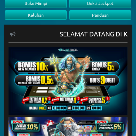
Buku Mimpi
Bukti Jackpot
Keluhan
Panduan
SELAMAT DATANG DI KAOSTO